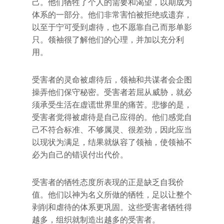
己。他们牺牲了个人的需要和渴望，以期成为
体系的一部分。他们非常害怕被拒绝或遗弃，
以至于宁可受到虐待，也不愿靠自己而形单影
只。领袖很了解他们的心理，并加以充分利
用。
受害者的灵命被虐待后，领袖和共谋者会企图
操弄他们保守秘密。受害者若屈从威胁，就必
须承受生活在虚谎世界里的痛苦。悲惨的是，
受害者觉得被虐待是自己应得的。他们感觉自
己不符合标准、不够属灵、很差劲，因此应当
以现状为满足，结果就纵容了领袖，使领袖不
必为自己的错误付出代价。
受害者的牺牲态度所表现的正是缺乏自我价
值。他们以神为名义所做的牺牲，足以让整个
剥削和虐待的体系更巩固。这些受害者牺牲得
越多，组织就制造出越多的受害者。