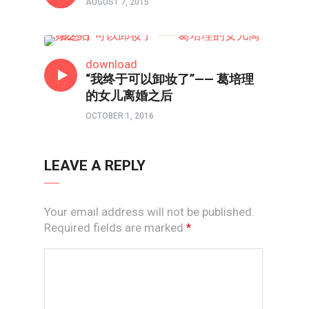
AUGUST 7, 2015
信仰反思
download
“我终于可以卸妆了”—— 葛培理
的女儿离婚之后
OCTOBER 1, 2016
LEAVE A REPLY
Your email address will not be published.
Required fields are marked
*