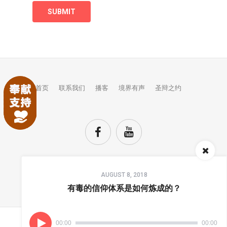
首页
联系我们
播客
境界有声
圣辩之约
Audio
AUGUST 8, 2018
Player
TOP
有毒的信仰体系是如何炼成的？
00:00
00:00