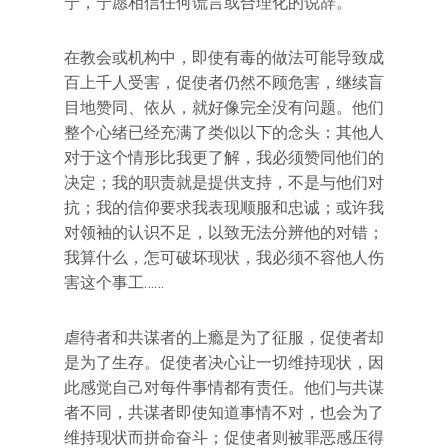
宁，宁愿相信任何谎言或合理化的说辞。
在教会或机构中，即使有毒的做法可能导致成
百上千人受害，促使者仍然不顾危害，继续盲
目地赞同、依从，就好像完全没有问题。他们
整个心绪已经充满了类似以下的念头：其他人
对于这个情形比我更了解，我必须赞同他们的
决定；我的职责就是提供支持，不是与他们对
抗；我的信仰要求我表现顺服和忠诚；或许我
对领袖的认识不足，以致无法分辨他的对错；
我算什么，怎可破坏现状，我必须不容他人伤
害这个事工……
虐待者和共谋者的上瘾是为了征服，促使者却
是为了生存。促使者决心让一切维持现状，因
此感觉自己对每件事情都有责任。他们与共谋
者不同，共谋者即使知道事情不对，也会为了
维持现状而拼命奋斗；促使者则被罪恶感压得