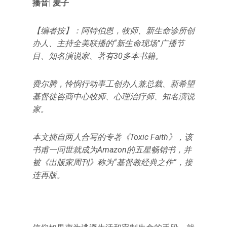
播音| 麦子
【编者按】：阿特伯恩，牧师、新生命诊所创
办人、主持全美联播的“新生命现场”广播节
目、知名演说家、著有30多本书籍。
费尔腾，怜悯行动事工创办人兼总裁、新希望
基督徒咨商中心牧师、心理治疗师、知名演说
家。
本文摘自两人合写的专著《Toxic Faith》，该
书甫一问世就成为Amazon的五星畅销书，并
被《出版家周刊》称为“基督教经典之作”，接
连再版。