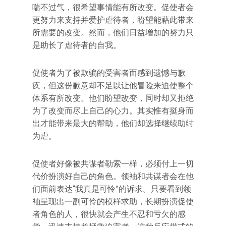
喘不过气，很希望事情能有所改变。促使者会
更努力来支持并爱护虐待者，盼望能藉此带来
所需要的改变。然而，他们日益增加的努力只
是助长了虐待者的自我。
促使者为了被欺骗的受害者而感到遗憾与歉
疚，但这份歉意却不足以让他冒险来迫使整个
体系有所改变。他们盼望改变，同时却又拒绝
为了改变而尽上自己的心力。其实惟有挺身而
出才能带来最大的帮助，他们却选择继续助纣
为虐。
促使者好像被共谋者勒索一样，必须付上一切
代价扮演好自己的角色。领袖和共谋者会在他
们面前表达“我真是可怜”的诉求。只要看到领
袖呈现出一副可怜的模样求助，长期扮演促使
者角色的人，很快就会产生不忍和亏欠的感