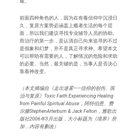
耀。
前面四种角色的人，因为在有毒信仰中沉浸日
久，复原方案势必涵盖上瘾者生活的每个层
面，所以我们建议寻找专业辅导人员的协助。
而治疗的第一步，是认清自己向来追寻的不过
是假象和幻梦，并不是真正寻求神。希望本文
可以帮助有需要的人，了解情况的危险和求助
的必要。当然，最关键的是，当事人是否决心
靠着神改变。
（本文摘编自《走出迷雾——信仰的创伤、医
治与复原》Toxic Faith:Experiencing Healing
from Painful Spiritual Abuse，阿特伯恩、费
尔滕StephenArterburn & Jack Felton，雅歌出
版社2006年3月出版，大小标题为《境界》所
加，内容有删改）