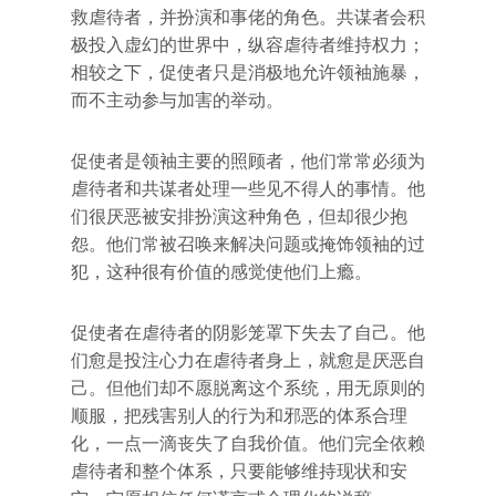
救虐待者，并扮演和事佬的角色。共谋者会积
极投入虚幻的世界中，纵容虐待者维持权力；
相较之下，促使者只是消极地允许领袖施暴，
而不主动参与加害的举动。
促使者是领袖主要的照顾者，他们常常必须为
虐待者和共谋者处理一些见不得人的事情。他
们很厌恶被安排扮演这种角色，但却很少抱
怨。他们常被召唤来解决问题或掩饰领袖的过
犯，这种很有价值的感觉使他们上瘾。
促使者在虐待者的阴影笼罩下失去了自己。他
们愈是投注心力在虐待者身上，就愈是厌恶自
己。但他们却不愿脱离这个系统，用无原则的
顺服，把残害别人的行为和邪恶的体系合理
化，一点一滴丧失了自我价值。他们完全依赖
虐待者和整个体系，只要能够维持现状和安