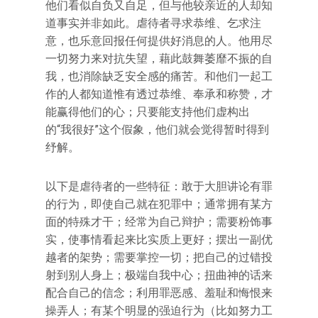
他们看似自负又自足，但与他较亲近的人却知
道事实并非如此。虐待者寻求恭维、乞求注
意，也乐意回报任何提供好消息的人。他用尽
一切努力来对抗失望，藉此鼓舞萎靡不振的自
我，也消除缺乏安全感的痛苦。和他们一起工
作的人都知道惟有透过恭维、奉承和称赞，才
能赢得他们的心；只要能支持他们虚构出
的“我很好”这个假象，他们就会觉得暂时得到
纾解。
以下是虐待者的一些特征：敢于大胆讲论有罪
的行为，即使自己就在犯罪中；通常拥有某方
面的特殊才干；经常为自己辩护；需要粉饰事
实，使事情看起来比实质上更好；摆出一副优
越者的架势；需要掌控一切；把自己的过错投
射到别人身上；极端自我中心；扭曲神的话来
配合自己的信念；利用罪恶感、羞耻和悔恨来
操弄人；有某个明显的强迫行为（比如努力工