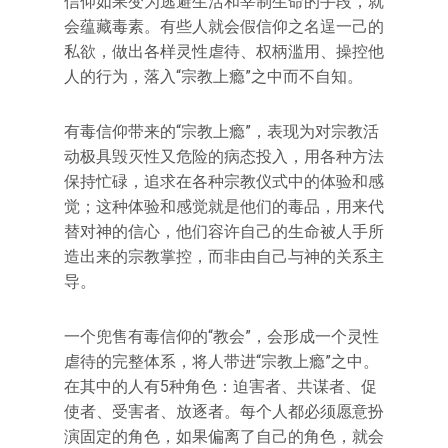
信仰如果变为逃避生活和宰制生命的手段，就
会蕴藏毒素。有些人就会假信仰之名逞一己的
私欲，做出各样灵性虐待、权柄滥用、操控他
人的行为，落入“宗教上瘾”之中而不自知。
有毒信仰带来的“宗教上瘾”，表现为对宗教活
动极具毁灭性又危险的病态投入，用各种方法
保持忙碌，追求在各种宗教仪式中的体验和感
觉；这种体验和感觉就是他们的毒品，用来代
替对神的信心，他们容许自己的生命被人手所
造出来的宗教掌控，而非由自己与神的关系主
导。
一个兜售有毒信仰的“教会”，会形成一个灵性
虐待的完整体系，将人带进“宗教上瘾”之中。
在其中的人有5种角色：迫害者、共谋者、促
使者、受害者、放逐者。每个人都必须愿意扮
演固定的角色，如果偏离了自己的角色，就会