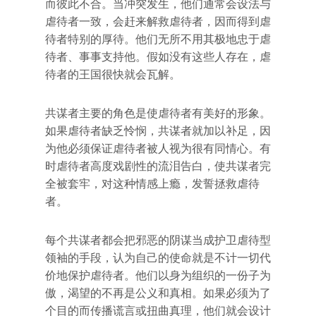
而彼此不合。当冲突发生，他们通常会设法与
虐待者一致，会赶来解救虐待者，因而得到虐
待者特别的厚待。他们无所不用其极地忠于虐
待者、事事支持他。假如没有这些人存在，虐
待者的王国很快就会瓦解。
共谋者主要的角色是使虐待者有美好的形象。
如果虐待者缺乏怜悯，共谋者就加以补足，因
为他必须保证虐待者被人视为很有同情心。有
时虐待者高度戏剧性的流泪告白，使共谋者完
全被套牢，对这种情感上瘾，发誓拯救虐待
者。
每个共谋者都会把邪恶的阴谋当成护卫虐待型
领袖的手段，认为自己的使命就是不计一切代
价地保护虐待者。他们以身为组织的一份子为
傲，渴望的不再是公义和真相。如果必须为了
个目的而传播谎言或扭曲真理，他们就会设计