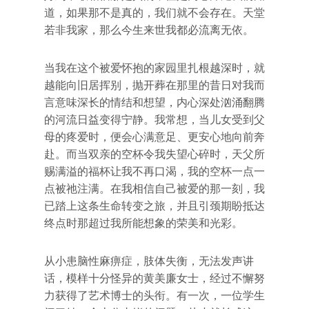
道，如果那不是真的，我们就不会存在。天堂
若非我家，那么今生来世我都必流离无依。
当我在这个被爱怀抱的家园里扎根越深时，就
越能向旧居挥别，抛开葬在那里的昔日对我而
言意味深长的情结和想望，内心深处汹涌翻腾
的河流日益变得宁静。我常想，当儿女受到父
母的疼爱时，便会心满意足、更安心地向前奔
赴。而当双亲的空杯令我失望心碎时，天父所
赐满溢的福杯让我不再口渴，我的空杯一点一
点被祂注满。在我相信自己被爱的那一刻，我
已踏上这条生命转变之旅，并且引颈期盼抵达
终点时那超过我所能想象的荣美和光彩。
从小患脑性麻痹症，肢体失衡，无法发声讲
话，模样十分怪异的黄美廉女士，经过不懈努
力获得了艺术博士的头衔。有一次，一位学生