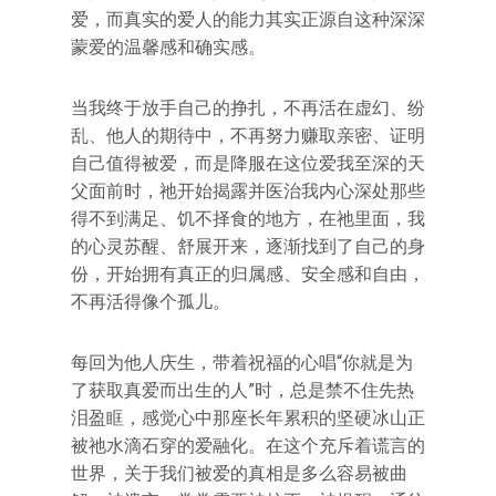
爱，而真实的爱人的能力其实正源自这种深深
蒙爱的温馨感和确实感。
当我终于放手自己的挣扎，不再活在虚幻、纷
乱、他人的期待中，不再努力赚取亲密、证明
自己值得被爱，而是降服在这位爱我至深的天
父面前时，祂开始揭露并医治我内心深处那些
得不到满足、饥不择食的地方，在祂里面，我
的心灵苏醒、舒展开来，逐渐找到了自己的身
份，开始拥有真正的归属感、安全感和自由，
不再活得像个孤儿。
每回为他人庆生，带着祝福的心唱“你就是为
了获取真爱而出生的人”时，总是禁不住先热
泪盈眶，感觉心中那座长年累积的坚硬冰山正
被祂水滴石穿的爱融化。在这个充斥着谎言的
世界，关于我们被爱的真相是多么容易被曲