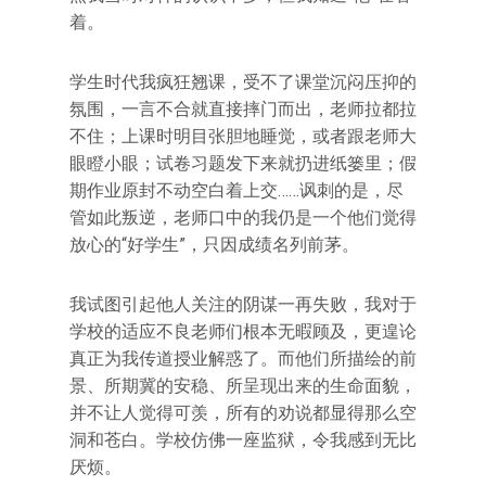
着。
学生时代我疯狂翘课，受不了课堂沉闷压抑的
氛围，一言不合就直接摔门而出，老师拉都拉
不住；上课时明目张胆地睡觉，或者跟老师大
眼瞪小眼；试卷习题发下来就扔进纸篓里；假
期作业原封不动空白着上交……讽刺的是，尽
管如此叛逆，老师口中的我仍是一个他们觉得
放心的“好学生”，只因成绩名列前茅。
我试图引起他人关注的阴谋一再失败，我对于
学校的适应不良老师们根本无暇顾及，更遑论
真正为我传道授业解惑了。而他们所描绘的前
景、所期冀的安稳、所呈现出来的生命面貌，
并不让人觉得可羡，所有的劝说都显得那么空
洞和苍白。学校仿佛一座监狱，令我感到无比
厌烦。