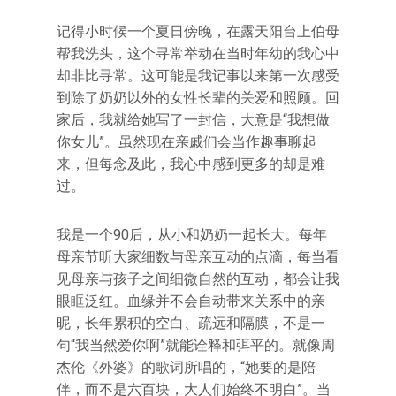
记得小时候一个夏日傍晚，在露天阳台上伯母
帮我洗头，这个寻常举动在当时年幼的我心中
却非比寻常。这可能是我记事以来第一次感受
到除了奶奶以外的女性长辈的关爱和照顾。回
家后，我就给她写了一封信，大意是“我想做
你女儿”。虽然现在亲戚们会当作趣事聊起
来，但每念及此，我心中感到更多的却是难
过。
我是一个90后，从小和奶奶一起长大。每年
母亲节听大家细数与母亲互动的点滴，每当看
见母亲与孩子之间细微自然的互动，都会让我
眼眶泛红。血缘并不会自动带来关系中的亲
昵，长年累积的空白、疏远和隔膜，不是一
句“我当然爱你啊”就能诠释和弭平的。就像周
杰伦《外婆》的歌词所唱的，“她要的是陪
伴，而不是六百块，大人们始终不明白”。当