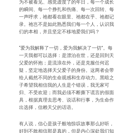
为不被看见、感觉虚度了的年日，每一个成长
的瞬间、每一个挣扎和伤痛、每一次回转、每
一声呼求，祂都看在眼里、祂都在乎、祂都记
录。祂岂不是如此熟悉我们每一个人，认识我
们的本相，并且坚定不移地爱我们吗？
“爱为我解释了一切，爱为我解决了一切”。每
一天我都可以选择：是漂泊在世，还是回到天
父爱的怀抱；是流浪在外，还是克服任何迟
疑，坚定地选择天父爱子的身份。这两者会带
给人截然不同的生命观感和生存动力。黑暗之
子希望我相信我的人生是个错误，我无家可
归、不受欢迎；而我必须不断撕下谎言的假面
具，根据真理去思考、说话和行事，为生命作
出选择，信赖天父的话语。
有人说，信心是孩子般地惊叹故事那么好听，
好到不敢相信那是真的，但是内心深处我们知