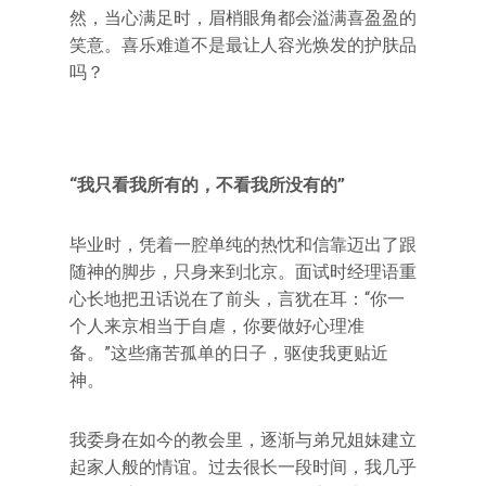
然，当心满足时，眉梢眼角都会溢满喜盈盈的
笑意。喜乐难道不是最让人容光焕发的护肤品
吗？
“我只看我所有的，不看我所没有的”
毕业时，凭着一腔单纯的热忱和信靠迈出了跟
随神的脚步，只身来到北京。面试时经理语重
心长地把丑话说在了前头，言犹在耳：“你一
个人来京相当于自虐，你要做好心理准
备。”这些痛苦孤单的日子，驱使我更贴近
神。
我委身在如今的教会里，逐渐与弟兄姐妹建立
起家人般的情谊。过去很长一段时间，我几乎