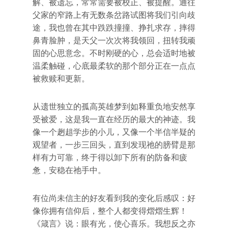
解、被遗忘，常常需要被校正、被提醒。通往
父家的窄路上有无数条岔路试图将我们引向歧
途，我也曾在其中跌跌撞撞、挣扎求存，摔得
鼻青脸肿，是天父一次次将我领回，扭转我顽
固的心思意念。不时刚硬的心，总会适时地被
温柔触碰，心底最柔软的那个部分正在一点点
被救赎和更新。
从遗世独立的孤高英雄梦到如释重负地安然享
受被爱，这是我一直在经历的最大的神迹。我
像一个趔趄学步的小儿，又像一个半信半疑的
观望者，一步三回头，直到发现祂的膀臂是那
样有力可靠，终于得以卸下所有的防备和疲
惫，安稳在祂手中。
有位尚未信主的好友看到我的变化后感叹：好
像你拥有信仰后，整个人都变得熠熠生辉！
《箴言》说：眼有光，使心喜乐。我想反之亦