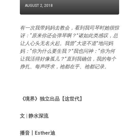
AUGUST 2, 2018
有一次我带妈妈去教会，看到我司琴时她很惊
讶：“原来你还会弹琴啊？”诸如此类感叹，总
让人心头无名火起。我曾“大逆不道”地问妈
妈：“你为什么要生我？”我也问神：“你为何
让我活得好像孤儿？”直到我确信，我的每个
挣扎、每声呼求，祂都在乎、祂都记录。
《境界》独立出品【这世代】
文 | 静水深流
播音丨Esther迪