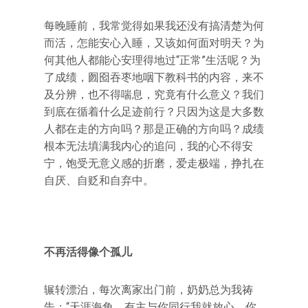
每晚睡前，我常觉得如果我还没有搞清楚为何
而活，怎能安心入睡，又该如何面对明天？为
何其他人都能心安理得地过“正常”生活呢？为
了成绩，囫囵吞枣地咽下教科书的内容，来不
及分辨，也不得喘息，究竟有什么意义？我们
到底在循着什么足迹前行？只因为这是大多数
人都在走的方向吗？那是正确的方向吗？成绩
根本无法填满我内心的追问，我的心不得安
宁，饱受无意义感的折磨，爱走极端，挣扎在
自厌、自贬和自弃中。
不再活得像个孤儿
辗转漂泊，每次离家出门前，奶奶总为我祷
告：“天涯海角，有主与你同行我就放心，你