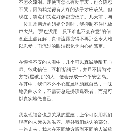
不怎么流泪。即使再怎么有动于衷，也会隐忍
不哭，因为我觉得有人疼的孩子才应该哭。但
现在，笑点和哭点好像都变低了。几天前，与
一位非常亲近的姐姐分别时，我抑制不住地放
声大哭。“哭也没用，反正谁也不会在意”的信
念正土崩瓦解，真情流露变得不再那么令人难
以忍受，而流过的眼泪都化为内心的笃定。
在惶惶不安的人海中，几个可以真诚地敞开心
扉、彼此信任、互相“抬褥子”，并且不惜为对
方“拆屋破顶”的人，便会形成一个平安之岛。
在其中，我们不必小心翼翼地隐藏自己，一味
地委曲求全，不需要总是扮演逞强者，而是可
以真实地做自己。
我发现福音也是关系的重建，上帝可以用我们
现有的人际关系滋养、填补我们缺失的部分。
一路走来，我常在不同地方听到不同的人诚挚