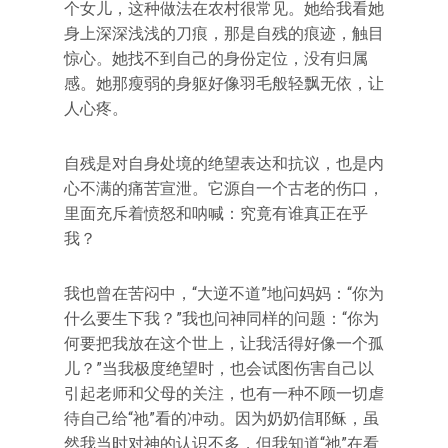
个女儿，这种做法在农村很常见。她给我看她
身上深深浅浅的刀痕，那是自残的痕迹，触目
惊心。她找不到自己的身份定位，没有归属
感。她那瘦弱的身躯好像羽毛般轻飘无依，让
人心疼。
自残是对自身处境的绝望表达和抗议，也是内
心不满的痛苦宣泄。它源自一个古老的伤口，
里面充斥着愤怒和呐喊：究竟有谁真正在乎
我？
我也曾在苦闷中，“大逆不道”地问妈妈：“你为
什么要生下我？”我也问神同样的问题：“你为
何要把我放在这个世上，让我活得好像一个孤
儿？”当我极度绝望时，也会试图伤害自己以
引起老师和父母的关注，也有一种不顾一切虐
待自己给“祂”看的冲动。因为奶奶信耶稣，虽
然我当时对神的认识不多，但我知道“祂”在看