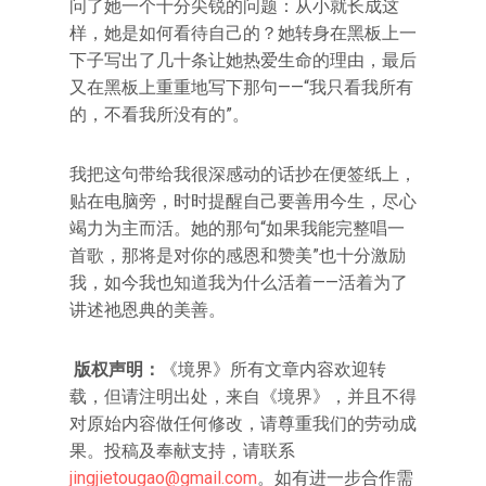
问了她一个十分尖锐的问题：从小就长成这
样，她是如何看待自己的？她转身在黑板上一
下子写出了几十条让她热爱生命的理由，最后
又在黑板上重重地写下那句——“我只看我所有
的，不看我所没有的”。
我把这句带给我很深感动的话抄在便签纸上，
贴在电脑旁，时时提醒自己要善用今生，尽心
竭力为主而活。她的那句“如果我能完整唱一
首歌，那将是对你的感恩和赞美”也十分激励
我，如今我也知道我为什么活着——活着为了
讲述祂恩典的美善。
版权声明：
《境界》所有文章内容欢迎转
载，但请注明出处，来自《境界》，并且不得
对原始内容做任何修改，请尊重我们的劳动成
果。投稿及奉献支持，请联系
jingjietougao@gmail.com
。如有进一步合作需