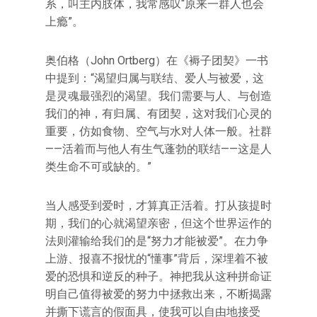
系，叫主内肢体，我常感叹“原来一群人也会
上瘾”。
奥伯格（John Ortberg）在《褥子团契》一书
中提到：“渴望归属与联结、爱人与被爱，这
是灵魂最强烈的渴望。我们需要与人、与创造
我们的神，有归属、有团契，这对我们心灵的
重要，仿如食物、空气与水对人体一般。社群
——活着而与他人有生气蓬勃的联结——这是人
类生命不可或缺的。”
当人感受到爱时，才算真正活着。打从孩提时
期，我们的心就渴望亲密，但这个世界运作的
法则灌输给我们的是“努力才能被爱”。在力争
上游、报喜不报忧的“懂事”背后，深埋着不被
爱的恐惧和逆反的种子。神把我从这种拼命证
明自己值得被爱的努力中拯救出来，不断揭露
并撕下谎言的假面具，使我可以自由地接受