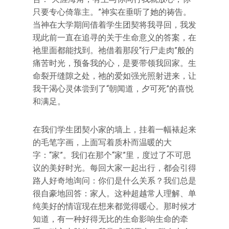
只要专心倚靠主。”神实在垂听了她的祷告。
当神在大学期间借着学生团契将我寻回，我发
现此前一直在追寻的关于生命意义的答案，在
祂里面都能找到。祂借着那段“行尸走肉”般的
痛苦时光，预备我的心，是要带领我回家。生
命裂开缝隙之处，祂的爱如强光照射进来，让
我干渴心灵体尝到了“朝闻道，夕可死”的喜悦
和满足。
在我们学生团契小家的墙上，挂着一幅裱起来
的毛笔字画，上面写着质朴而温暖的大
字：“家”。我们在那个“家”里，度过了不可思
议的美好时光。每回大家一起出行，都会引得
路人好奇地询问：你们是什么关系？我们总是
很自豪地回答：家人。这种超越常人理解、单
纯美好的情谊现在想来都觉得暖心。那时候才
知道，有一种好得无比的生命影响生命的牵