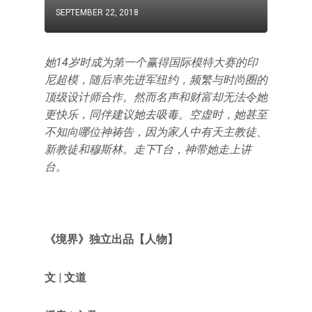
SEPTEMBER 22, 2018
她14岁时成为第一个赢得国际模特大赛的印
尼超模，随后率先进军纽约，频繁与时尚圈的
顶级设计师合作。然而名声和财富却无法令她
更快乐，同伴建议她去吸毒。空虚时，她甚至
不知向哪位神祷告，因为家人中有天主教徒、
新教徒和穆斯林。走下T台，神带她走上讲
台。
《境界》
独立出品
【人物】
文 | 文道