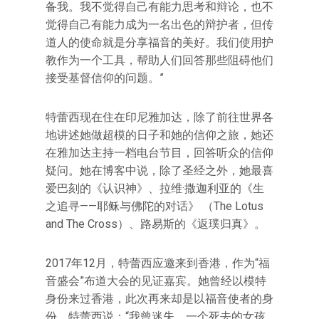
备我。我不觉得自己有能力思考和辩论，也不
觉得自己有能力成为一名出色的辩护者，但传
道人的使命就是分享福音的美好。我们使用护
教作为一个工具，帮助人们回答那些阻碍他们
接受基督信仰的问题。”
特蕾西现在住在印尼雅加达，除了前往世界各
地讲述她做超模的日子和她的信仰之旅，她还
在雅加达主持一档电台节目，回答听众的信仰
疑问。她在博客中说，除了圣经之外，她最喜
爱巴刻的《认识神》、拉维·撒迦利亚的《生
之追寻——耶稣与佛陀的对话》 （The Lotus
and The Cross）、路易斯的《返璞归真》。
2017年12月，特蕾西应邀来到香港，作为“福
音盛会”布道大会的见证嘉宾。她曾经以模特
身份来过香港，此次再来却是以福音使者的身
份。特蕾西说：“我曾迷失，一个死去的女孩