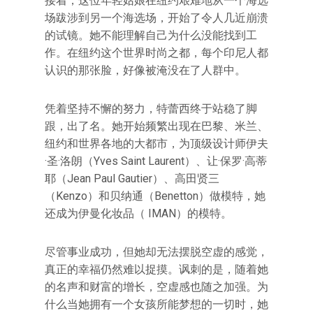
接着，这位年轻姑娘在纽约艰难地从一个海选
场跋涉到另一个海选场，开始了令人几近崩溃
的试镜。她不能理解自己为什么没能找到工
作。在纽约这个世界时尚之都，每个印尼人都
认识的那张脸，好像被淹没在了人群中。
凭着坚持不懈的努力，特蕾西终于站稳了脚
跟，出了名。她开始频繁出现在巴黎、米兰、
纽约和世界各地的大都市，为顶级设计师伊夫
·圣·洛朗（Yves Saint Laurent）、让·保罗·高蒂
耶（Jean Paul Gautier）、高田贤三
（Kenzo）和贝纳通（Benetton）做模特，她
还成为伊曼化妆品（ IMAN）的模特。
尽管事业成功，但她却无法摆脱空虚的感觉，
真正的幸福仍然难以捉摸。讽刺的是，随着她
的名声和财富的增长，空虚感也随之加强。为
什么当她拥有一个女孩所能梦想的一切时，她