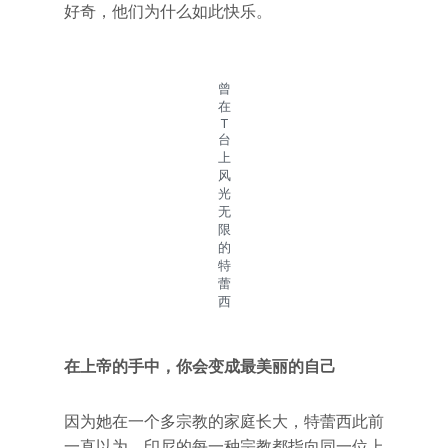
好奇，他们为什么如此快乐。
曾
在
T
台
上
风
光
无
限
的
特
蕾
西
在上帝的手中，你会变成最美丽的自己
因为她在一个多宗教的家庭长大，特蕾西此前
一直以为，印尼的每一种宗教都指向同一位上