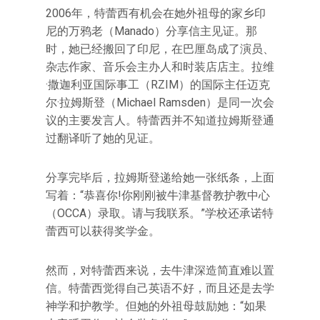
2006年，特蕾西有机会在她外祖母的家乡印
尼的万鸦老（Manado）分享信主见证。那
时，她已经搬回了印尼，在巴厘岛成了演员、
杂志作家、音乐会主办人和时装店店主。拉维
·撒迦利亚国际事工（RZIM）的国际主任迈克
尔·拉姆斯登（Michael Ramsden）是同一次会
议的主要发言人。特蕾西并不知道拉姆斯登通
过翻译听了她的见证。
分享完毕后，拉姆斯登递给她一张纸条，上面
写着：“恭喜你!你刚刚被牛津基督教护教中心
（OCCA）录取。请与我联系。”学校还承诺特
蕾西可以获得奖学金。
然而，对特蕾西来说，去牛津深造简直难以置
信。特蕾西觉得自己英语不好，而且还是去学
神学和护教学。但她的外祖母鼓励她：“如果