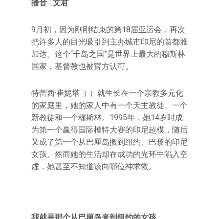
播音 | 文君
9月初，因为刚刚结束的第18届亚运会，再次
把许多人的目光吸引到主办城市印尼的首都雅
加达。这个“千岛之国”是世界上最大的穆斯林
国家，基督教也被官方认可。
特蕾西·崔妮塔（ ）就生长在一个宗教多元化
的家庭里，她的家人中有一个天主教徒、一个
新教徒和一个穆斯林。1995年，她14岁时成
为第一个赢得国际模特大赛的印尼超模，随后
又成了第一个从巴厘岛搬到纽约、巴黎的印尼
女孩。然而她的生活却在成功的光环中陷入空
虚，她甚至不知道该向哪位神求救。
我就是那个从巴厘岛来到纽约的女孩