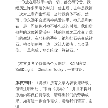
——你放在耶稣手中的一切，都变得珍贵。我
经历过许多黑暗的时刻，信主后，去年是我第
一次对上帝产生怀疑，当时我身体不好。然
而，你永远不会远离神慈爱的手。祂总是和你
在一起，即使你对祂不够忠诚的时候。我们所
敬拜的这位神是活神，祂的救赎之工改变了我
们的生活。在耶稣的手中，祂能把石头变成钻
石。祂会切割每一边，这让人很痛，也会受
伤。一旦完成，祂会给你一颗钻石。”
（本文参考了特蕾西个人网站、RZIM官网、
Salt&Light、 Christian Today，一并致谢。
版权声明
：《境界》所有文章内容欢迎转载，
但请注明出处，“来自《境界》”，并且不得对
原始内容做任何修改，请尊重我们的劳动成
果。如有进一步合作需求，请给我们留言，谢
谢。