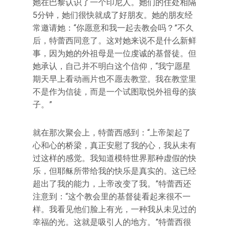
她在巴黎认识了一个印尼人。她们的住处相隔
5分钟，她们很快就成了好朋友。她的朋友经
常邀请她：“你愿意和我一起去教会吗？”不久
后，特蕾西同意了。这对她来说不是什么新鲜
事，因为她的外祖母是一位虔诚的基督徒。但
她承认，自己并不明白这个信仰，“我宁愿星
期天早上看动画片也不愿去教堂。我在教堂里
不是作为信徒，而是一个试图取悦外祖母的孩
子。”
就在那次聚会上，特蕾西感到：“上帝架起了
心和心的桥梁，真正安慰了我的心，我从未有
过这样的感觉。我知道模特世界那种虚假的快
乐，但耶稣所带给我的快乐是真实的。这已经
超出了我的能力，上帝改变了我。”特蕾西还
注意到：“这个教会里的基督徒看起来很不一
样。我看见他们脸上有光，一种我从未见过的
幸福的光。这就是吸引人的地方。”特蕾西很