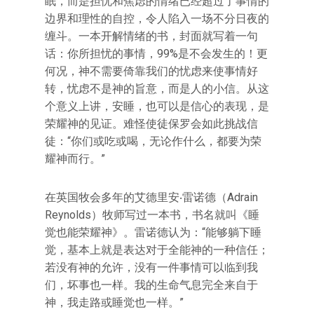
眠，而是担忧和焦虑的情绪已经超过了事情的
边界和理性的自控，令人陷入一场不分日夜的
缠斗。一本开解情绪的书，封面就写着一句
话：你所担忧的事情，99%是不会发生的！更
何况，神不需要倚靠我们的忧虑来使事情好
转，忧虑不是神的旨意，而是人的小信。从这
个意义上讲，安睡，也可以是信心的表现，是
荣耀神的见证。难怪使徒保罗会如此挑战信
徒：“你们或吃或喝，无论作什么，都要为荣
耀神而行。”
在英国牧会多年的艾德里安‧雷诺德（Adrain
Reynolds）牧师写过一本书，书名就叫《睡
觉也能荣耀神》。雷诺德认为：“能够躺下睡
觉，基本上就是表达对于全能神的一种信任；
若没有神的允许，没有一件事情可以临到我
们，坏事也一样。我的生命气息完全来自于
神，我走路或睡觉也一样。”