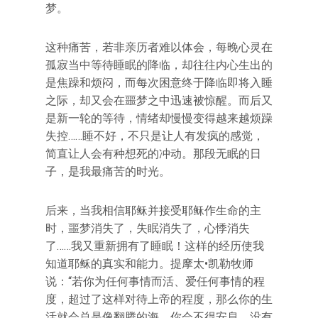
梦。
这种痛苦，若非亲历者难以体会，每晚心灵在
孤寂当中等待睡眠的降临，却往往内心生出的
是焦躁和烦闷，而每次困意终于降临即将入睡
之际，却又会在噩梦之中迅速被惊醒。而后又
是新一轮的等待，情绪却慢慢变得越来越烦躁
失控……睡不好，不只是让人有发疯的感觉，
简直让人会有种想死的冲动。那段无眠的日
子，是我最痛苦的时光。
后来，当我相信耶稣并接受耶稣作生命的主
时，噩梦消失了，失眠消失了，心悸消失
了……我又重新拥有了睡眠！这样的经历使我
知道耶稣的真实和能力。提摩太•凯勒牧师
说：“若你为任何事情而活、爱任何事情的程
度，超过了这样对待上帝的程度，那么你的生
活就会总是像翻腾的海，你会不得安息，没有