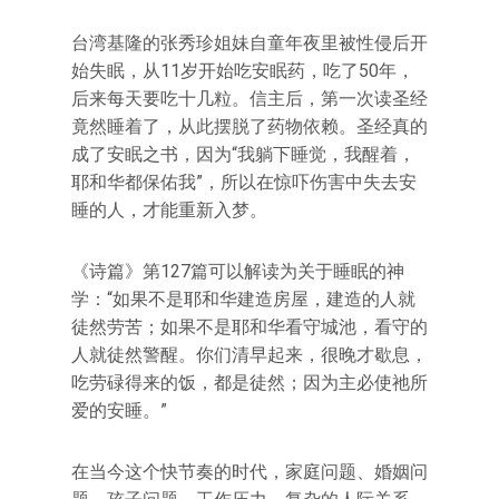
台湾基隆的张秀珍姐妹自童年夜里被性侵后开
始失眠，从11岁开始吃安眠药，吃了50年，
后来每天要吃十几粒。信主后，第一次读圣经
竟然睡着了，从此摆脱了药物依赖。圣经真的
成了安眠之书，因为“我躺下睡觉，我醒着，
耶和华都保佑我”，所以在惊吓伤害中失去安
睡的人，才能重新入梦。
《诗篇》第127篇可以解读为关于睡眠的神
学：“如果不是耶和华建造房屋，建造的人就
徒然劳苦；如果不是耶和华看守城池，看守的
人就徒然警醒。你们清早起来，很晚才歇息，
吃劳碌得来的饭，都是徒然；因为主必使祂所
爱的安睡。”
在当今这个快节奏的时代，家庭问题、婚姻问