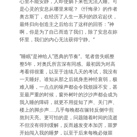
心里不能安静，人即使躺下来也无法入睡。可
是心灵的安息从哪里来呢？《忏悔录》的作者
奥古斯丁，在经历了人生一系列的跌宕起伏，
最终归向创造主之后给出了这样的回答：“神
啊，你是为了自己而造了我们，除了安息在妳
怀里，我们的内心无法获得宁静。”
“睡眠”是神给人“恩典的节奏”。笔者曾失眠整
整5年，对奥氏所言深有同感。最初因为对高
考看得很重，以至于连续几天的考试，我没有
一天睡好。谁知从那之后就身患神经衰弱，极
难入睡，一点点的噪声都会令我烦躁不安，甚
至最严重的时候，窗外树叶的沙沙声都会成为
我入睡的障碍，就更不用提知了声、关门声、
楼上的脚步声……几乎每晚都在辗转反侧中煎
熬到天亮。更可怕的是，问题随着时间的流逝
不但没有得到缓解，反而越发变本加厉，噩梦
开始闯入我的睡梦，以至于后来每晚必做噩