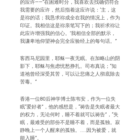
的应许——“在困难时分，我喜欢去找确切符合
我需要的应许，然后指着这应许说：‘主，这
是祢的话；我恳求祢成全在我的情况上，作为
印证。我相信这是祢亲笔写下的；我祈求祢让
此应许增强我的信心。’我相信全部的默示，
我谦卑地仰望神会完全应验经上的每句话。”
客西马尼园里，耶稣一夜无眠。在加略山的阴
影下，耶稣与焦虑忧愁挣扎。司布真说；“知
道祂曾经深受其苦，可以让悲痛之人彻底除去
苦毒。”
香港一位80后神学博士陈韦安，作为一位失
眠“爱好者”，他的感想是，“祷告是失眠者最大
的权力，无论何时，睡不着就可以祷告”，“失
眠，最难受的部份不是睡不着，而是孤独。寂
静晚上一个人醒来的孤独。……因为被爱，就
能入睡”。