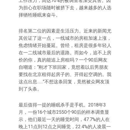
工作压力，高达70%的被调查者深受其害。因
为担心在职场随时被挤下去，越来越多的人选
择牺牲睡眠来奋斗。
排名第二位的因素是生活压力。近来的新闻尤
其佐证了这一点，一线城市的房租加速上涨，
焦虑情绪开始蔓延。曾经，租房是很多年轻人
在一二线城市最后的退路。而如今，追不上房
价的你，真的能追上房租吗？一个90后网友
自嘲道：“刚才下班回家，竟想着以后男朋友
要找在北京租得起房子的、开得起空调的。我
这点出息……”不想这条回复，竟然被众网友顶
到了头条。
最后值得一提的睡眠杀手是手机。2018年3
月，一份16个城市2550个90后的样本调查显
示，他们最近一天的睡觉时间，47.7%的人在
晚上11点到12点之间睡觉，22.4%的人凌晨一