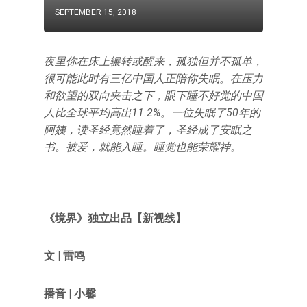
SEPTEMBER 15, 2018
夜里你在床上辗转或醒来，孤独但并不孤单，
很可能此时有三亿中国人正陪你失眠。在压力
和欲望的双向夹击之下，眼下睡不好觉的中国
人比全球平均高出11.2%。一位失眠了50年的
阿姨，读圣经竟然睡着了，圣经成了安眠之
书。被爱，就能入睡。睡觉也能荣耀神。
《境界》
独立出品【新视线】
文 | 雷鸣
播音 | 小馨