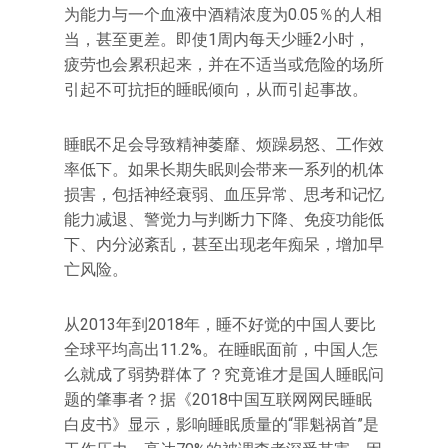
为能力与一个血液中酒精浓度为0.05％的人相
当，甚至更差。即使1周内每天少睡2小时，
疲劳也会累积起来，并在不适当或危险的场所
引起不可抗拒的睡眠倾向，从而引起事故。
睡眠不足会导致精神萎靡、烦躁易怒、工作效
率低下。如果长期失眠则会带来一系列的机体
损害，包括神经衰弱、血压异常、思考和记忆
能力减退、警觉力与判断力下降、免疫功能低
下、内分泌紊乱，甚至出现老年痴呆，增加早
亡风险。
从2013年到2018年，睡不好觉的中国人要比
全球平均高出11.2%。在睡眠面前，中国人怎
么就成了弱势群体了？究竟谁才是国人睡眠问
题的肇事者？据《2018中国互联网网民睡眠
白皮书》显示，影响睡眠质量的“罪魁祸首”是