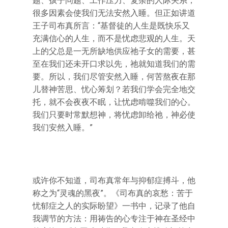
题、孩子问题、工作压力、复杂的人际关系，
很多因素会使我们无法安然入睡。但正如讲道
王子司布真所言：“基督徒的人生是既快乐又
充满信心的人生，而不是忧虑悲观的人生。天
上的父总是一无所缺地供应祂子女的需要，甚
至在我们还未开口求以先，祂就知道我们的需
要。所以，我们尽管安然入睡，何苦熬夜在那
儿替神苦思、忧心筹划？若我们学会完全地交
托，就不会夜夜不眠，让忧虑啃噬我们的心。
我们只要时常默想神，将忧虑卸给祂，神必使
我们安然入睡。”
或许你不知道，司布真常年与抑郁症搏斗，他
称之为“灵魂的黑夜”。《司布真的哀愁：苦于
忧郁症之人的实际盼望》一书中，记录了他自
我调节的方法：用祷告的心专注于神在圣经中