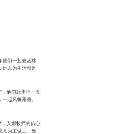
年他们一起去丛林
，她以为生活就是
车，他们就步行；没
，一起风餐露宿。
后，安娜牧师的信心
愿意为主做工。当