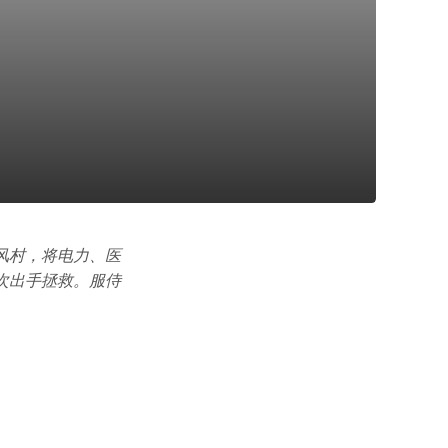
风村，将电力、医
次出手拯救。服侍