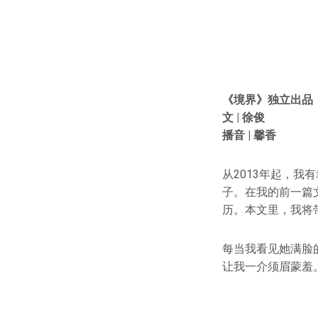
《境界》独立出品
文 | 徐俊
播音 | 馨香
从2013年起，我
子。在我的前一篇
历。本文里，我将
每当我看见她满脸
让我一介须眉蒙羞