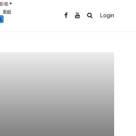
影视
奉献
Login
线