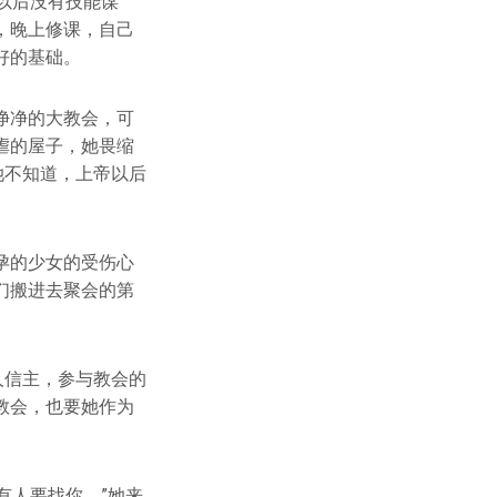
以后没有技能谋
，晚上修课，自己
好的基础。
净净的大教会，可
虐的屋子，她畏缩
她不知道，上帝以后
孕的少女的受伤心
们搬进去聚会的第
。
人信主，参与教会的
教会，也要她作为
有人要找你。”她来