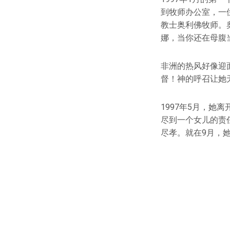
到牧师办公室，一
教士奥利佛牧师。
娜，当你还在母腹
非洲的热风好像迎
督！神的呼召让她
1997年5月，
尽到一个女儿的责
尽孝。就在9月，