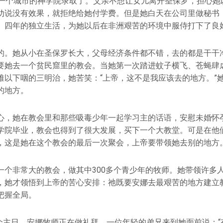
外一个城市的神学院录取了。父亲不想让女儿离开圣保罗，担心她
劝说没有效果，就拒绝给她付学费。但是她白天在公司里做秘书
。四年的独立生活，为她以后在非洲艰苦的环境中服侍打下了良
的。她从小在圣保罗长大，父母经济条件都不错，去的都是干干
要她去一个贫民窟里的教会。当她第一次踏进蚊子横飞、苍蝇肆
难以下咽的三明治，她苦笑：“上帝，这不是我应该去的地方。”
的地方。
心，她在教会里和那些吸毒少年一起学习主的话语，安慰未婚怀
学院毕业，教会也得到了很大发展，买下一个大教堂。可是在他
，这是她在这个教会的最后一次聚会，上帝要带领她去别的地方
一个非常大的教会，做其中300多个青少年的牧师。她带领许多
，她才领悟到上帝的苦心安排：祂既要安娜去最艰苦的地方建立
把握全局。
一个主日，安娜牧师正在做礼拜，一位年轻的弟兄来到她面前说：“