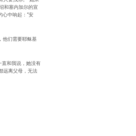
比绍和塞内加尔的宣
心中响起：“安
，他们需要耶稣基
一直和我说，她没有
都远离父母，无法