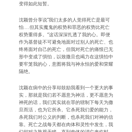
变得如此短暂。
沈颖曾分享说“我们太多的人觉得死亡是最可
怕……但其实魔鬼的权势和罪恶的权势比死亡
权势重得多。”这话深深扎透了我的心。即便
作为基督徒不可避免地面对过别人的死亡、也
终将面对自己的死亡，但我对死亡的痛恨已无
形中变成了惧怕，以致撒旦也竭力在这惧怕中
要牢笼我的心，意图将我与神永恒的爱和荣耀
隔绝。
沈颖在病中的分享却鼓励我看到一个更大的事
实，那就是我们若不愿意为神活，更不愿意为
神死的话，我们其实就在罪的辖制下每天为撒
旦而活，也为它所杀。它杀死我们爱的能力，
杀死我们对公义的判断，也杀死我们对神的信
靠。死亡之战每天都在肉体和灵性中发生，我
们却对之熟视无睹，直到肉体的消亡来临时，