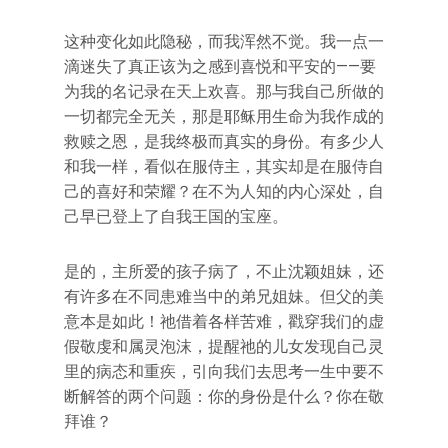
这种变化如此隐秘，而我浑然不觉。我一点一
滴迷失了真正该为之感到喜悦和平安的——要
为我的名记录在天上欢喜。那与我自己所做的
一切都完全无关，那是耶稣用生命为我作成的
救赎之恩，是我终极而真实的身份。有多少人
和我一样，看似在服侍主，其实却是在服侍自
己的喜好和荣耀？在不为人知的内心深处，自
己早已登上了自我王国的宝座。
是的，主所爱的孩子病了，不止沈颖姐妹，还
有许多在不同患难当中的弟兄姐妹。但父的美
意本是如此！祂借着各样苦难，戳穿我们的虚
假敬虔和属灵泡沫，提醒祂的儿女发现自己灵
里的病态和重疾，引向我们去思考一生中要不
断解答的两个问题：你的身份是什么？你在敬
拜谁？