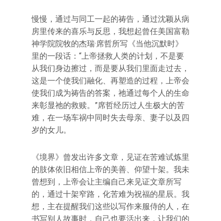
慢慢，通过与同工一起的祷告，通过沈颖从病
房里传来的喜乐与反思，我想起曾任美国富勒
神学院院牧的杰瑞·席哲所写《当他沉默时》
里的一段话：“上帝拯救人类的计划，不是要
从我们身边擦过，而是要从我们里面走过去，
这是一个使我们融化、再塑造的过程，上帝会
使我们成为祷告的答案，祂通过每个人的生命
来彰显祂的救赎。”席哲经历过人生极大的苦
难，在一场车祸中同时失去母亲、妻子以及四
岁的女儿。
《境界》曾发出许多文章，见证在苦难试炼里
的肢体依旧相信上帝的美善、仰望十架。我未
曾想到，上帝会让主编自己来见证文章所写
的，通过十架窄路，化苦难为祝福的星辰。我
想，主在提醒我们这些以写作来服侍的人，在
书写别人故事时，自己也要活出来，让我们的