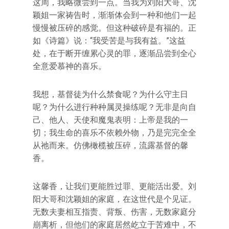
这周，我略微尝到一点。当我为刘阳大哥、沈
颖姐一家祷告时，渐渐体会到一种和他们一起
慢慢被压碎的感觉。但这种破碎是有福的。正
如《诗篇》说：“我受苦是与我有益。”这益
处，在于断开缠累心灵的罪，逐渐品尝到全心
全意爱慕神的喜乐。
我想，基督徒为什么禁食呢？为什么守主日
呢？为什么进行种种属灵操练呢？无非是向自
己、他人、天使和魔鬼表明：上帝是我的一
切；我生命的喜乐不依赖外物，乃是完完全全
从祂而来。仿佛橄榄被压碎，流露基督的馨
香。
这馨香，让我们更能胜过罪、更能活出爱。刘
阳大哥和沈颖姐的家庭，在这世代是个见证。
无数夫妻相互指责、背叛、伤害，无数家庭分
崩离析，但他们的家庭居然屹立于苦难中，不