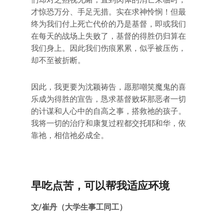
才惊恐万分、手足无措。实在求神怜悯！但最
终为我们付上死亡代价的乃是基督，即或我们
在每天的战场上失败了，基督的得胜仍归算在
我们身上。因此我们伤痕累累，似乎被压伤，
却不至被折断。
因此，我更要为沈颖祷告，愿那嘲笑魔鬼的喜
乐成为得胜的宣告，恳求基督败坏那恶者一切
的计谋和人心中的自高之事，搭救祂的孩子。
我将一切的治疗和康复过程都交托耶和华，依
靠祂，相信祂必成全。
早吃点苦，可以帮我适应环境
文/崔丹（大学生事工同工）