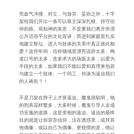
凭血气冲撞、对立，与放弃、妥协之外，十字
架给我们开出一条可以靠主深深扎根、持守信
仰的路。焉知神的美意，不是要我们离开所谓
公共话语平台的文化宣讲，而进到家庭里扎实
地建立祭坛、进入与肢体的关系中真正彼此相
爱？这些年间，信仰领域里漂亮说辞太多、殉
道口号的太多，贪多求大的场面太多，以爱为
手段的太多，如果我们不能以爱和真理来包容
与建立一个肢体、一个同工，何谈为逼迫我们
的人祷告？！
不是刀架在脖子上才算逼迫。魔鬼很聪明，牠
的刑具花样繁多，大多时候，魔鬼引导人走成
功安逸的道路，这是变相的逼迫。逼迫的最终
目的就是让你背弃信仰，活在诱惑里，或拜其
他偶像，或以自己为偶像。更狡猾的是，牠让