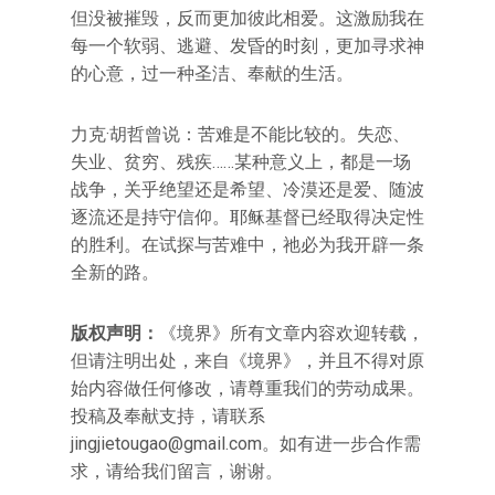
但没被摧毁，反而更加彼此相爱。这激励我在
每一个软弱、逃避、发昏的时刻，更加寻求神
的心意，过一种圣洁、奉献的生活。
力克·胡哲曾说：苦难是不能比较的。失恋、
失业、贫穷、残疾……某种意义上，都是一场
战争，关乎绝望还是希望、冷漠还是爱、随波
逐流还是持守信仰。耶稣基督已经取得决定性
的胜利。在试探与苦难中，祂必为我开辟一条
全新的路。
版权声明：
《境界》所有文章内容欢迎转载，
但请注明出处，来自《境界》，并且不得对原
始内容做任何修改，请尊重我们的劳动成果。
投稿及奉献支持，请联系
jingjietougao@gmail.com。如有进一步合作需
求，请给我们留言，谢谢。