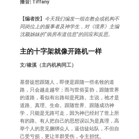
播音| Tiffany
【编者按】
今天我们编发一组在教会或机构不
同岗位上的服事者及
神学生，对《境界》主编
沈颖姊妹的“病房布道信息”的回应和反思。
主的十字架就像开路机一样
文/橡溪（主内机构同工）
基督徒想跟随人，即便是跟随一些名牧的道
路，只会越走越窄；而与世俗妥协，跟随世界
的道路，看似有出路却是死路。主说，祂才是
道路、真理、生命。跟随世界、跟随成功神
学，只能是无路可走，因为神已经封了世上所
有的路。有人把自己的思想误以为是真理，高
举个人的意见捆绑众人，逼信徒站队，不但自
己受亏损，更让羊群受伤，令主担忧。