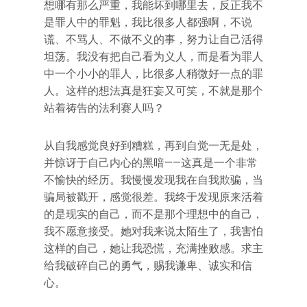
想哪有那么严重，我能坏到哪里去，反正我不
是罪人中的罪魁，我比很多人都强啊，不说
谎、不骂人、不做不义的事，努力让自己活得
坦荡。我没有把自己看为义人，而是看为罪人
中一个小小的罪人，比很多人稍微好一点的罪
人。这样的想法真是狂妄又可笑，不就是那个
站着祷告的法利赛人吗？
从自我感觉良好到糟糕，再到自觉一无是处，
并惊讶于自己内心的黑暗——这真是一个非常
不愉快的经历。我慢慢发现我在自我欺骗，当
骗局被戳开，感觉很差。我终于发现原来活着
的是现实的自己，而不是那个理想中的自己，
我不愿意接受。她对我来说太陌生了，我害怕
这样的自己，她让我恐慌，充满挫败感。求主
给我破碎自己的勇气，赐我谦卑、诚实和信
心。