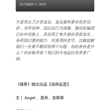
OCTOBER 11, 2018
不是亮出刀才算逼迫。逼迫最终要你背弃信
仰，另拜别神，或以自己为偶像。撒但欺骗我
们向外找敌人，其实死亡每天都在里面发生，
杀死我们爱的能力、对真理的坚守。沈颖提醒
我们一生要不断回答两个问题：你的身份是什
么？你在敬拜谁？我们的天地远比世界更广
阔。
《境界》独立出品【信仰反思】
文丨 Angel 、
若舟
、东莉等