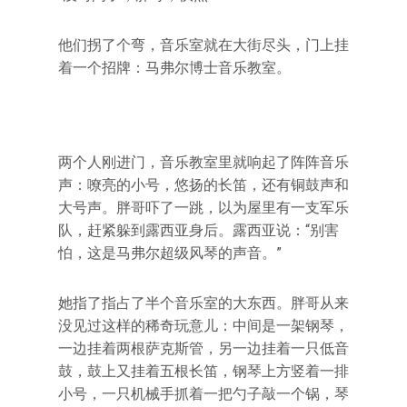
他们拐了个弯，音乐室就在大街尽头，门上挂
着一个招牌：马弗尔博士音乐教室。
两个人刚进门，音乐教室里就响起了阵阵音乐
声：嘹亮的小号，悠扬的长笛，还有铜鼓声和
大号声。胖哥吓了一跳，以为屋里有一支军乐
队，赶紧躲到露西亚身后。露西亚说：“别害
怕，这是马弗尔超级风琴的声音。”
她指了指占了半个音乐室的大东西。胖哥从来
没见过这样的稀奇玩意儿：中间是一架钢琴，
一边挂着两根萨克斯管，另一边挂着一只低音
鼓，鼓上又挂着五根长笛，钢琴上方竖着一排
小号，一只机械手抓着一把勺子敲一个锅，琴