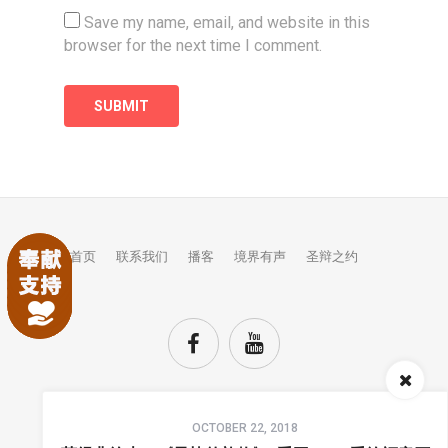
Save my name, email, and website in this
browser for the next time I comment.
首页
联系我们
播客
境界有声
圣辩之约
Audio
OCTOBER 22, 2018
Player
TOP