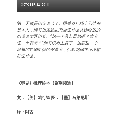
OCTOBER 22, 2018
第二天就是创造者节了。微美克广场上到处都
是木人，胖哥边走还边想要送什么礼物给他的
创造者木匠伊莱。“烤一个蓝莓蛋糕吧？或者
送一个花篮？”胖哥没有主意了。他要送一个
最棒的礼物给他的创造者，但却到现在还没想
好送什么。
《境界》推荐绘本【希望频道】
文：【美】陆可铎
图：【墨】马第尼斯
译：阿古