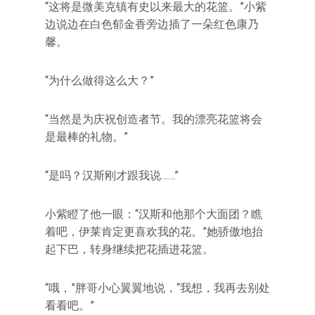
“这将是微美克镇有史以来最大的花篮。”小紫
边说边在白色郁金香旁边插了一朵红色康乃
馨。
“为什么做得这么大？”
“当然是为庆祝创造者节。我的漂亮花篮将会
是最棒的礼物。”
“是吗？汉斯刚才跟我说……”
小紫瞪了他一眼：“汉斯和他那个大面团？瞧
着吧，伊莱肯定更喜欢我的花。”她骄傲地抬
起下巴，转身继续把花插进花篮。
“哦，”胖哥小心翼翼地说，“我想，我再去别处
看看吧。”