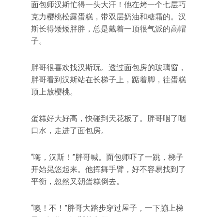
面包师汉斯忙得一头大汗！他在烤一个七层巧
克力樱桃松露蛋糕，带双层奶油和糖霜的。汉
斯长得矮矮胖胖，总是戴着一顶很气派的高帽
子。
胖哥很喜欢找汉斯玩。透过面包房的玻璃窗，
胖哥看到汉斯站在长梯子上，踮着脚，往蛋糕
顶上放樱桃。
蛋糕好大好高，快碰到天花板了。胖哥咽了咽
口水，走进了面包房。
“嗨，汉斯！”胖哥喊。面包师吓了一跳，梯子
开始晃悠起来。他挥舞手臂，好不容易找到了
平衡，忽然又朝蛋糕倒去。
“噢！不！”胖哥大踏步穿过屋子，一下蹦上梯