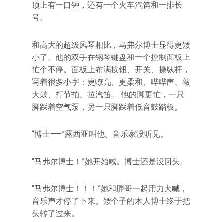
顶上有一口钟，还有一个火车汽笛和一排长
号。
和高大的超级风琴相比，马弗尔博士显得更矮
小了。他的双手在钢琴键盘和一个控制面板上
忙个不停。面板上布满按钮、开关、操纵杆，
写着很多小字：更嘹亮、更柔和、哔哔声、敲
大鼓、打节拍、拉汽笛……他的脚更忙，一只
脚踩着空气泵，另一只脚踩着低音鼓踏板。
“博士——”露西亚叫他。音乐家没听见。
“马弗尔博士！”她开始喊。博士还是没回头。
“马弗尔博士！！！”她和胖哥一起用力大喊，
音乐声才停了下来。矮个子的木人博士终于把
头转了过来。