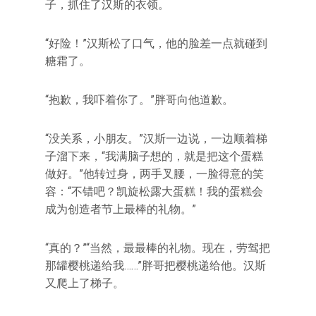
子，抓住了汉斯的衣领。
“好险！”汉斯松了口气，他的脸差一点就碰到
糖霜了。
“抱歉，我吓着你了。”胖哥向他道歉。
“没关系，小朋友。”汉斯一边说，一边顺着梯
子溜下来，“我满脑子想的，就是把这个蛋糕
做好。”他转过身，两手叉腰，一脸得意的笑
容：“不错吧？凯旋松露大蛋糕！我的蛋糕会
成为创造者节上最棒的礼物。”
“真的？”“当然，最最棒的礼物。现在，劳驾把
那罐樱桃递给我……”胖哥把樱桃递给他。汉斯
又爬上了梯子。