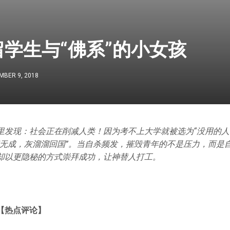
学生与“佛系”的小女孩
MBER 9, 2018
里发现：社会正在削减人类！因为考不上大学就被选为“没用的人
事无成，灰溜溜回国”。当自杀频发，摧毁青年的不是压力，而是
却以更隐秘的方式崇拜成功，让神替人打工。
【热点评论】