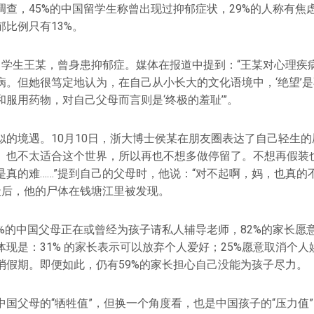
调查，45%的中国留学生称曾出现过抑郁症状，29%的人称有焦
比例只有13%。
留学生王某，曾身患抑郁症。媒体在报道中提到：“王某对心理疾
病。但她很笃定地认为，在自己从小长大的文化语境中，‘绝望’
服用药物，对自己父母而言则是‘终极的羞耻’”。
似的境遇。10月10日，浙大博士侯某在朋友圈表达了自己轻生的
、也不太适合这个世界，所以再也不想多做停留了。不想再假装
是真的难……”提到自己的父母时，他说：“对不起啊，妈，也真的
四天后，他的尸体在钱塘江里被发现。
3%的中国父母正在或曾经为孩子请私人辅导老师，82%的家长愿
现是：31% 的家长表示可以放弃个人爱好；25%愿意取消个人
消假期。即便如此，仍有59%的家长担心自己没能为孩子尽力。
中国父母的“牺牲值”，但换一个角度看，也是中国孩子的“压力值