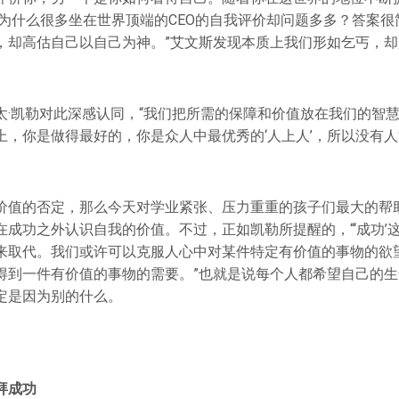
…为什么很多坐在世界顶端的CEO的自我评价却问题多多？答案
，却高估自己以自己为神。”艾文斯发现本质上我们形如乞丐，
太·凯勒对此深感认同，“我们把所需的保障和价值放在我们的智
上，你是做得最好的，你是众人中最优秀的‘人上人’，所以没有人
价值的否定，那么今天对学业紧张、压力重重的孩子们最大的帮
在成功之外认识自我的价值。不过，正如凯勒所提醒的，“‘成功’
来取代。我们或许可以克服人心中对某件特定有价值的事物的欲
得到一件有价值的事物的需要。”也就是说每个人都希望自己的
定是因为别的什么。
拜成功