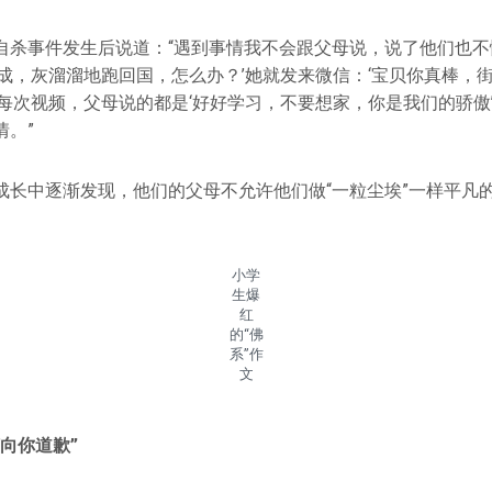
自杀事件发生后说道：“遇到事情我不会跟父母说，说了他们也不
无成，灰溜溜地跑回国，怎么办？’她就发来微信：‘宝贝你真棒，
’每次视频，父母说的都是‘好好学习，不要想家，你是我们的骄傲
情。”
成长中逐渐发现，他们的父母不允许他们做“一粒尘埃”一样平凡
小学
生爆
红
的“佛
系”作
文
向你道歉”