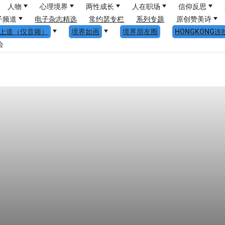
人物
心理境界
两性成长
人在职场
信仰反思
子频道
电子杂志精选
常约瑟专栏
系列专题
原创赞美诗
上道（仅音频）
境界如画
境界朋友圈
HONGKONG连
会