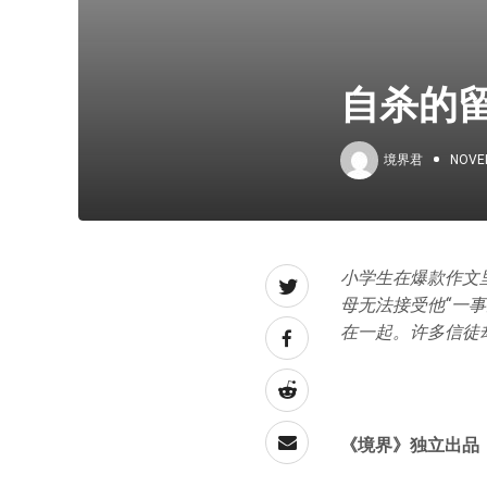
自杀的留
境界君
NOVE
小学生在爆款作文
母无法接受他“一
在一起。许多信徒
《境界》
独立出品