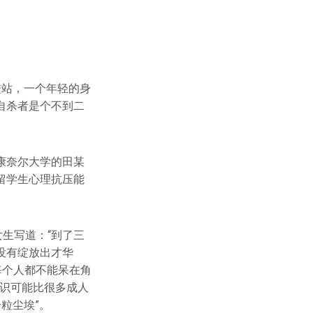
进站，一个年轻的身
自杀者是个不到二
康奈尔大学的田某
留学生心理抗压能
生写道：“到了三
没有绽放出才华
每个人都不能呆在角
认识可能比很多成人
粒尘埃”。