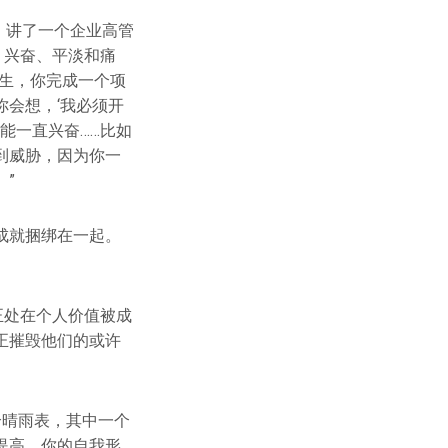
bin）讲了一个企业高管
：兴奋、平淡和痛
生，你完成一个项
会想，‘我必须开
能一直兴奋……比如
到威胁，因为你一
”
成就捆绑在一起。
正处在个人价值被成
正摧毁他们的或许
两个晴雨表，其中一个
提高，你的自我形