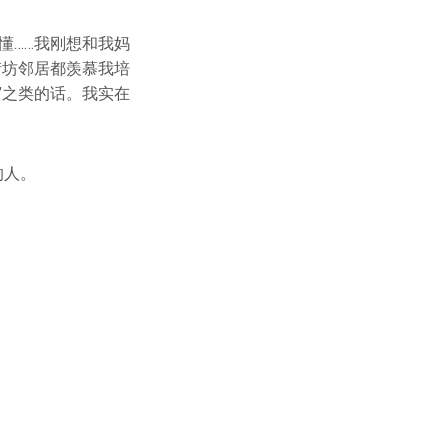
懂……我刚想和我妈
街坊邻居都羡慕我培
’之类的话。我实在
的人。