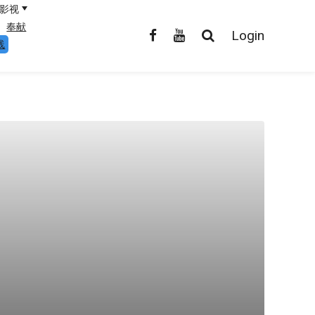
影视
奉献
Login
线