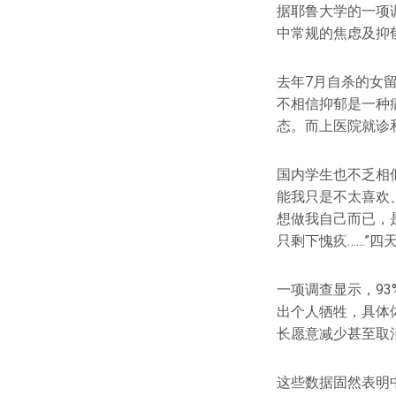
据耶鲁大学的一项
中常规的焦虑及抑郁
去年7月自杀的女
不相信抑郁是一种
态。而上医院就诊和
国内学生也不乏相
能我只是不太喜欢
想做我自己而已，
只剩下愧疚……”
一项调查显示，9
出个人牺牲，具体体
长愿意减少甚至取
这些数据固然表明