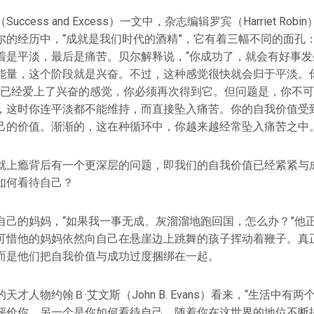
ccess and Excess）一文中，杂志编辑罗宾（Harriet Ro
尔的经历中，“成就是我们时代的酒精”，它有着三幅不同的面孔
着是平淡，最后是痛苦。贝尔解释说，“你成功了，就会有好事发
能量，这个阶段就是兴奋。不过，这种感觉很快就会归于平淡。你
…你已经爱上了兴奋的感觉，你必须再次得到它。但问题是，你不可
，这时你连平淡都不能维持，而直接坠入痛苦。你的自我价值受
己的价值。渐渐的，这在种循环中，你越来越经常坠入痛苦之中。
就上瘾背后有一个更深层的问题，即我们的自我价值已经紧紧与
如何看待自己？
自己的妈妈，“如果我一事无成、灰溜溜地跑回国，怎么办？”他
可惜他的妈妈依然向自己在悬崖边上跳舞的孩子挥动着鞭子。真
而是他们把自我价值与成功过度捆绑在一起。
才人物约翰Ｂ·艾文斯（John B. Evans）看来，“生活中有
评价你，另一个是你如何看待自己。随着你在这世界的地位不断