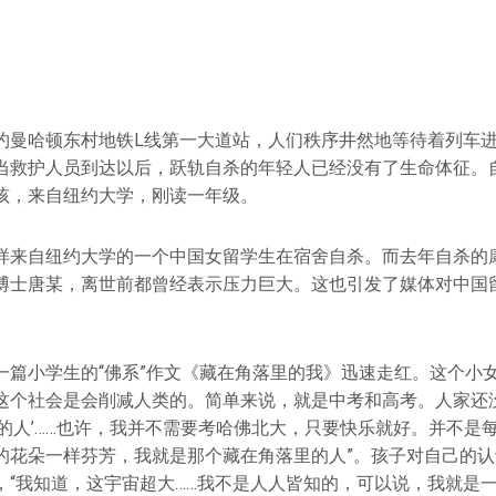
约曼哈顿东村地铁L线第一大道站，人们秩序井然地等待着列车
当救护人员到达以后，跃轨自杀的年轻人已经没有了生命体征。
孩，来自纽约大学，刚读一年级。
样来自纽约大学的一个中国女留学生在宿舍自杀。而去年自杀的
博士唐某，离世前都曾经表示压力巨大。这也引发了媒体对中国
一篇小学生的“佛系”作文《藏在角落里的我》迅速走红。这个小女
这个社会是会削减人类的。简单来说，就是中考和高考。人家还
用的人’……也许，我并不需要考哈佛北大，只要快乐就好。并不是
的花朵一样芬芳，我就是那个藏在角落里的人”。孩子对自己的
，“我知道，这宇宙超大……我不是人人皆知的，可以说，我就是一