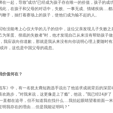
绑在一起，导致“成功”已经成为孩子存在唯一的价值，孩子的成
因此，在孩子和父母的对话中，失败、一事无成、情绪疾病……都
的鞭子，抽打着赛场上的孩子，使他们成为输不起的人。
写给没能考上心仪大学的儿子的信中，这位父亲发现儿子失败之后
己为笨蛋、彻底的失败者”时，他才发现自己从来没有帮助孩子
事，我应该向你道歉，那就是我从来没有向你说明心理上要随时有应
”或许，这也是中国父母的疏忽。
我价值何在？
战车》中，有一名犹太裔短跑选手说出了他追求成就背后的深层
欢跑步，“对我来说，这更像是上了瘾”，他说，“我已经24岁了
我一直都在追寻，但不知道我在找什么……我抬起眼睛望着前面一
证明我存在的理由……但是我能证明吗？”