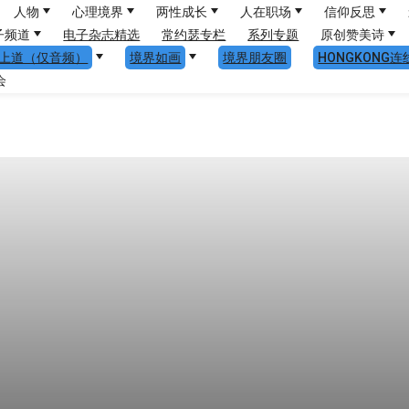
人物
心理境界
两性成长
人在职场
信仰反思
子频道
电子杂志精选
常约瑟专栏
系列专题
原创赞美诗
上道（仅音频）
境界如画
境界朋友圈
HONGKONG连
会