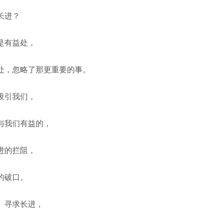
长进？
是有益处，
处，忽略了那更重要的事。
吸引我们，
与我们有益的，
进的拦阻，
的破口。
、寻求长进，