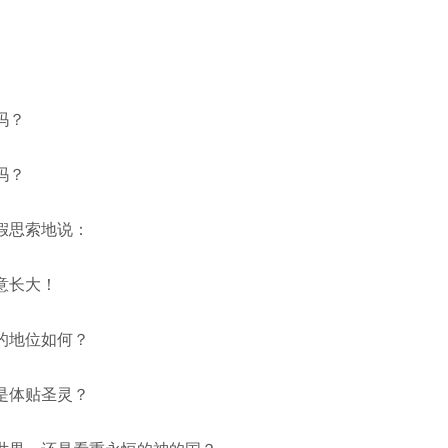
吗？
吗？
假思索地说：
意长大！
的地位如何？
是体贴圣灵？