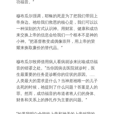
功福音。”
穆布瓜尔强调，耶稣的死是为了把我们带回上
帝身边。祂给我们救恩的核心是，我们可以以
一种深刻的方式认识神。用财富、健康和成功
来交换上帝的信息会给我们一个根本不是神的
小神。“把基督教变成偶像崇拜，用上帝的荣
耀来换取廉价的替代品。”
穆布瓜尔牧师借用病人看病就诊来比喻成功福
音的错谬之处。“当你因病去医院就诊时，医
生最重要的任务是诊断你的症状的原因。……
人类最大的需求是什么？当神差祂唯一的儿子
去死的时候，祂提到了什么问题？答案是人的
罪。然而，成功福音的布道者将人们的身体、
财务和关系上的挣扎作为主要的问题。”
“如果我明白全能的上帝和神圣的上帝对我的