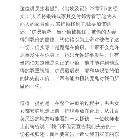
这位讲员接着提到《出埃及记》22章7节的经
文：“人若将银钱或家具交付邻舍看守,这物从
那人的家被偷去,若把贼找到了,贼要加倍赔
还。”讲员解释，当小偷被抓住，被偷的人会
得到双倍的赔偿。约伯错以为上帝对他做了这
一切，但实际上是魔鬼在偷窃。上帝不会允许
坏事发生在你身上，祂只允许好事发生。只有
当约伯知道谁是真正的小偷，他才能得到他应
得的双重祝福。讲员最后说，耶和华赐给约伯
的比先前加倍，上帝有能力扭转魔鬼对我们所
做的一切。
值得一提的是，在整个讲道的过程中，男男女
女都安静地走上前，把现金放在台上，从几百
英尺远的地方就能看到一大摞钱。一位牧师走
上前祷告说：“我们不但要宣告我们失去的一
切必须归还，而且要宣告上帝欠我们双倍的东