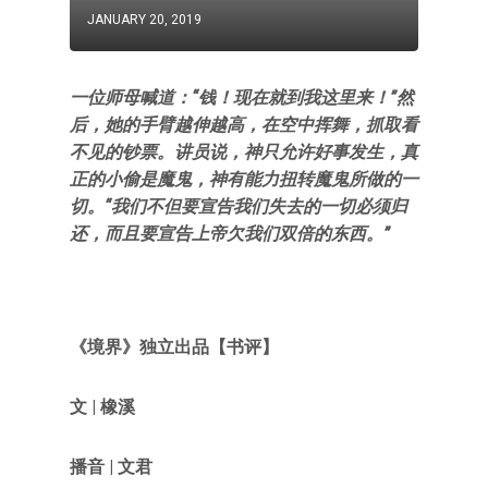
JANUARY 20, 2019
一位师母喊道：“钱！现在就到我这里来！”然
后，她的手臂越伸越高，在空中挥舞，抓取看
不见的钞票。讲员说，神只允许好事发生，真
正的小偷是魔鬼，神有能力扭转魔鬼所做的一
切。“我们不但要宣告我们失去的一切必须归
还，而且要宣告上帝欠我们双倍的东西。”
《境界》独立出品【书评】
文
| 橡溪
播音 | 文君