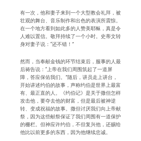
有一次，他和妻子来到一个大型教会礼拜，被
壮观的舞台、音乐制作和出色的表演所震惊。
在一个地方看到如此多的人赞美耶稣，真是令
人难以置信。敬拜持续了一个小时。史蒂文转
身对妻子说：“还不错！”
然而，当奉献金钱的环节结束后，服事的人最
后祷告说：“上帝在我们周围筑起了一道屏
障，答应保佑我们。”随后，讲员走上讲台，
开始讲述约伯的故事，声称约伯是世界上最富
有、最正直的人。《约伯记》是关于撒但怎样
攻击他，要夺去他的财富，但是最后被神逆
转、变成祝福的故事。撒但讨厌我们向上帝献
祭，因为这些献祭保证了我们周围有一道保护
的栅栏。但神应许约伯，不但复兴他，还赐给
他比以前更多的东西，因为他继续忠诚。