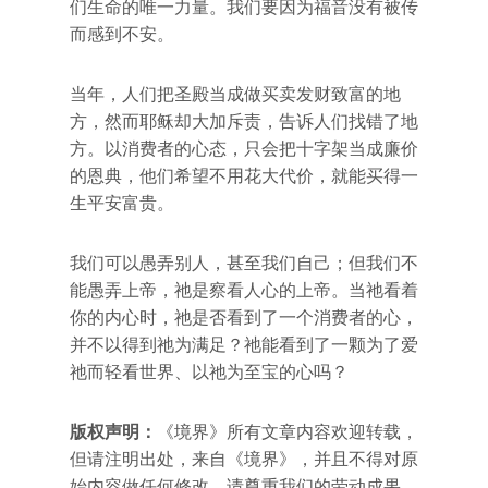
们生命的唯一力量。我们要因为福音没有被传
而感到不安。
当年，人们把圣殿当成做买卖发财致富的地
方，然而耶稣却大加斥责，告诉人们找错了地
方。以消费者的心态，只会把十字架当成廉价
的恩典，他们希望不用花大代价，就能买得一
生平安富贵。
我们可以愚弄别人，甚至我们自己；但我们不
能愚弄上帝，祂是察看人心的上帝。当祂看着
你的内心时，祂是否看到了一个消费者的心，
并不以得到祂为满足？祂能看到了一颗为了爱
祂而轻看世界、以祂为至宝的心吗？
版权声明：
《境界》所有文章内容欢迎转载，
但请注明出处，来自《境界》，并且不得对原
始内容做任何修改，请尊重我们的劳动成果。