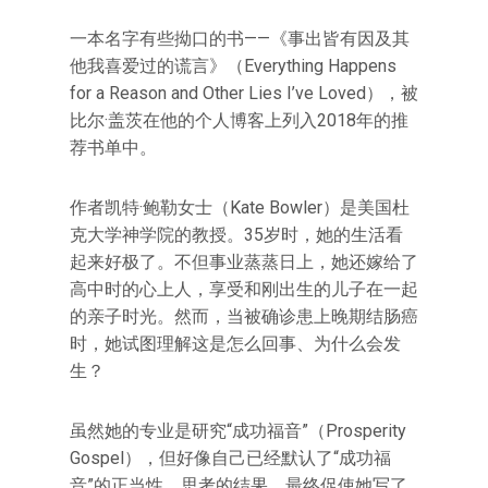
一本名字有些拗口的书——《事出皆有因及其
他我喜爱过的谎言》（Everything Happens
for a Reason and Other Lies I’ve Loved），被
比尔·盖茨在他的个人博客上列入2018年的推
荐书单中。
作者凯特·鲍勒女士（Kate Bowler）是美国杜
克大学神学院的教授。35岁时，她的生活看
起来好极了。不但事业蒸蒸日上，她还嫁给了
高中时的心上人，享受和刚出生的儿子在一起
的亲子时光。然而，当被确诊患上晚期结肠癌
时，她试图理解这是怎么回事、为什么会发
生？
虽然她的专业是研究“成功福音”（Prosperity
Gospel），但好像自己已经默认了“成功福
音”的正当性。思考的结果，最终促使她写了