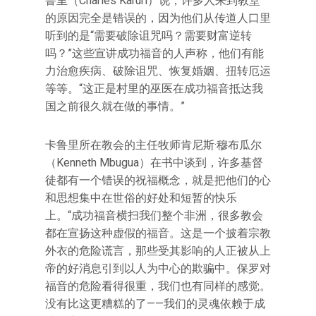
鲁里（Charles Karuri）说，许多人来到教堂
的原因完全是错误的，因为他们从传道人口里
听到的是“需要破除诅咒吗？需要财富逆转
吗？”这些宣讲成功福音的人声称，他们有能
力治愈疾病、破除诅咒、恢复婚姻、扭转厄运
等等。“这正是村里的巫医在成功福音抵达我
国之前很久就在做的事情。”
卡鲁里所在教会的主任牧师肯尼斯·穆布瓜尔
（Kenneth Mbugua）在书中谈到，许多基督
徒都有一个错误的祝福概念，就是把他们的心
和思想集中在世俗的好处和短暂的快乐
上。“成功福音横扫我们整个非洲，很多教会
都在宣扬这种虚假的福音。这是一个披着宗教
外衣的危险谎言，那些受其影响的人正被从上
帝的好消息引到以人为中心的欺骗中。保罗对
福音的危险看得很重，我们也有同样的感觉。
没有比这更糟糕的了——我们的灵魂依赖于成