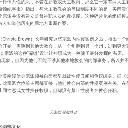
一种体系性的恶，不管在新教或天主教内，那么它一定有两大主
斯顿纪事报》指出，与天主教教会的等级制度不同的是，美南浸
个宗派并没有建立监督神职人员的数据库。这种碎片化的组织模
有人知道他历史的新地方重新作案。
Christa Brown）长年研究这些宗派内性侵案例之后，得出一
会开始，再跳到其他大教会，从一个州跑到另一个州，进到更大
信会宗派的这种“漏缝”设计让神职成为一种骗子最好发挥的温床。
”的现象，但因为他们不能干涉其他本地教会的内部事务，所以并
让美南浸信会宗派领袖自己都早就被性侵丑闻和争议缠身。据《
，此宗派六位前主席都直接与他们教会内部的性侵案例有关。在
止同性恋或女性担任牧职，但却没有禁止性侵者在教会任职。
天主教“咪吐峰会”
的内部文化