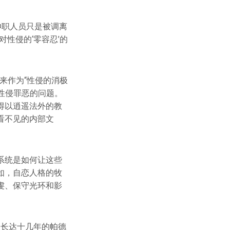
神职人员只是被调离
性侵的‘零容忍’的
义来作为“性侵的消极
性侵罪恶的问题。
得以逍遥法外的教
看不见的内部文
系统是如何让这些
如，自恋人格的牧
虔、保守光环和影
长长达十几年的帕德