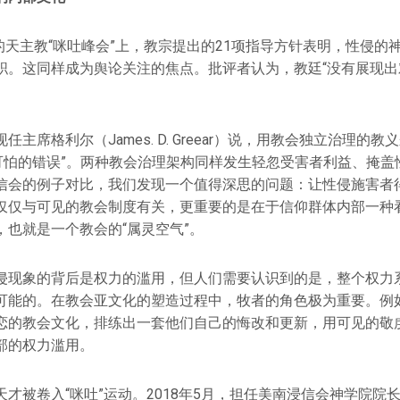
日的天主教“咪吐峰会”上，教宗提出的21项指导方针表明，性侵的
职。这同样成为舆论关注的焦点。批评者认为，教廷“没有展现出对
主席格利尔（James. D. Greear）说，用教会独立治理的教
“可怕的错误”。两种教会治理架构同样发生轻忽受害者利益、掩盖
信会的例子对比，我们发现一个值得深思的问题：让性侵施害者
仅仅与可见的教会制度有关，更重要的是在于信仰群体内部一种
，也就是一个教会的“属灵空气”。
侵现象的背后是权力的滥用，但人们需要认识到的是，整个权力
可能的。在教会亚文化的塑造过程中，牧者的角色极为重要。例
恋的教会文化，排练出一套他们自己的悔改和更新，用可见的敬
部的权力滥用。
才被卷入“咪吐”运动。2018年5月，担任美南浸信会神学院院