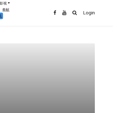
影视
奉献
Login
线