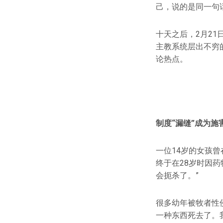
己，说的是同一句
十天之后，2月21
主教系统层出不穷
论热点。
制度“漏缝”成为施
一位14岁的女孩
终于在28岁时因
会扼杀了。”
很多幼年被牧者性
一种东西死去了。我