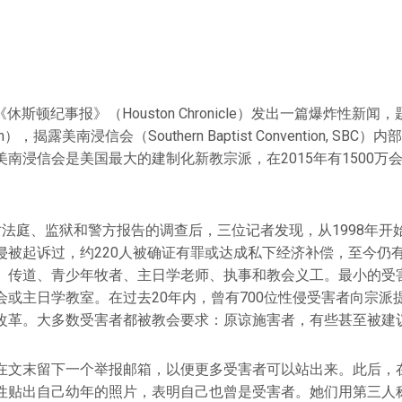
，《休斯顿纪事报》（Houston Chronicle）发出一篇爆炸性新闻
aith），揭露美南浸信会（Southern Baptist Convention, S
南浸信会是美国最大的建制化新教宗派，在2015年有1500万会友
法庭、监狱和警方报告的调查后，三位记者发现，从1998年开始
侵被起诉过，约220人被确证有罪或达成私下经济补偿，至今仍有
、传道、青少年牧者、主日学老师、执事和教会义工。最小的受
会或主日学教室。在过去20年内，曾有700位性侵受害者向宗派
改革。大多数受害者都被教会要求：原谅施害者，有些甚至被建
在文末留下一个举报邮箱，以便更多受害者可以站出来。此后，
性贴出自己幼年的照片，表明自己也曾是受害者。她们用第三人