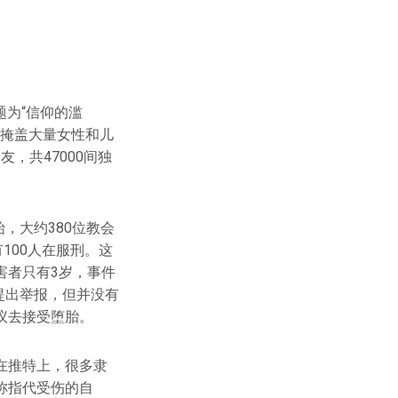
，题为“信仰的滥
BC）内部掩盖大量女性和儿
，共47000间独
，大约380位教会
100人在服刑。这
害者只有3岁，事件
提出举报，但并没有
议去接受堕胎。
在推特上，很多隶
称指代受伤的自