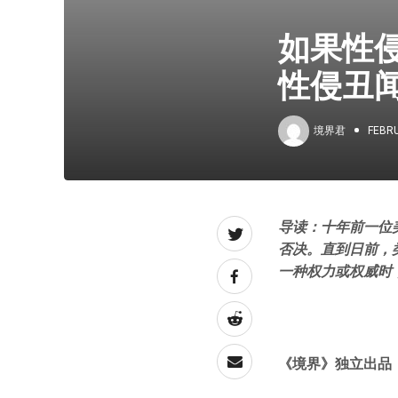
如果性
性侵丑
境界君
FEBRU
导读：十年前一位
否决。直到日前，
一种权力或权威时
《境界》
独立出品