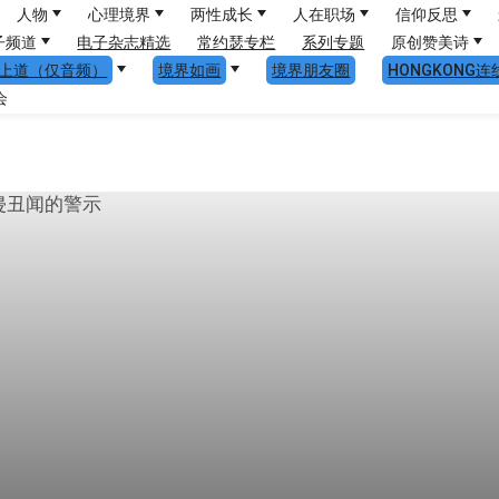
人物
心理境界
两性成长
人在职场
信仰反思
子频道
电子杂志精选
常约瑟专栏
系列专题
原创赞美诗
上道（仅音频）
境界如画
境界朋友圈
HONGKONG连
会