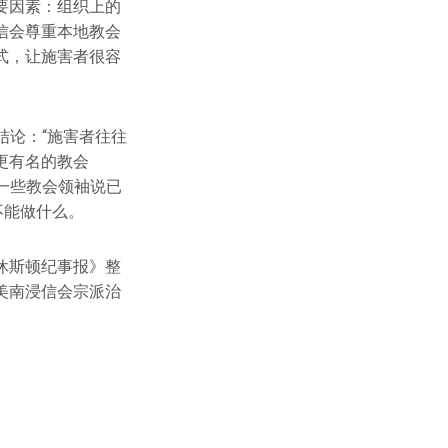
要因素：组织上的
信会尊重本地教会
式，让施害者很容
个结论：“施害者往往
更有名的教会
一些教会领袖说已
不能做什么。
休斯顿纪事报》整
美南浸信会宗派治