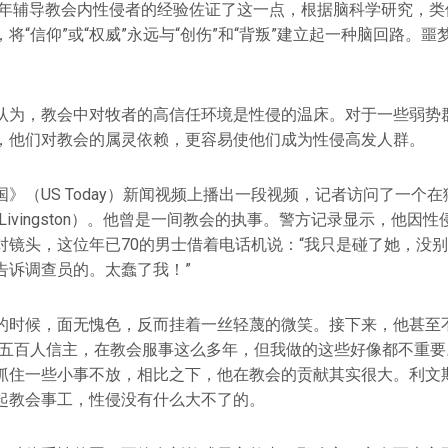
k）几十年辅导教会内性侵者的经验佐证了这一点，根据脑科学研究，
将“信仰”或“权威”永远与“创伤”和“背叛”建立起一种脑回路。
认为，教会中对牧者的高信任环境是性侵的温床。对于一些弱势
，他们对教会的属灵依赖，更容易使他们成为性侵高发人群。
》（US Today）新闻视频上播出一段视频，记者访问了一个
n Livingston）。他曾是一间教会的执事。警方记录显示，他
对镜头，这位年已70的男士借着电话机说：“我只是碰了她，没
告诉调查员的。太蠢了我！”
的时候，面无愧色，反而挂着一丝轻蔑的微笑。接下来，他甚至
、五百人信主，在教会服事这么多年，但我做的这些好像都不重要
抓住一些小事不放，相比之下，他在教会的贡献其实很大。利文
起教会事工，性侵没有什么大不了的。