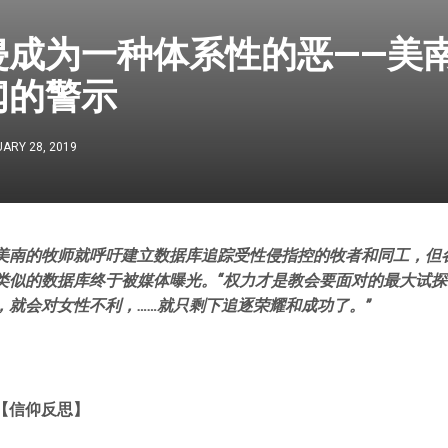
侵成为一种体系性的恶——美
闻的警示
ARY 28, 2019
美南的牧师就呼吁建立数据库追踪受性侵指控的牧者和同工，但
类似的数据库终于被媒体曝光。“权力才是教会要面对的最大试
，就会对女性不利，……就只剩下追逐荣耀和成功了。”
【信仰反思】