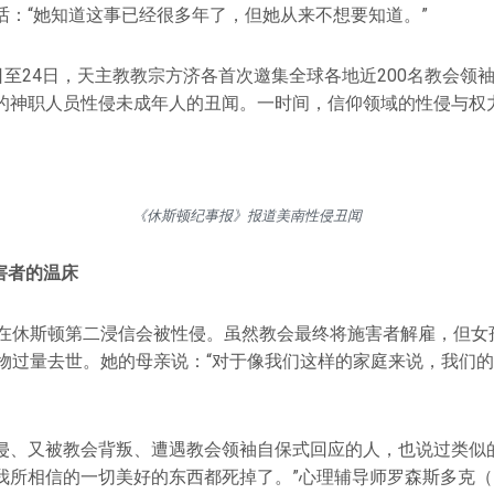
话：“她知道这事已经很多年了，但她从来不想要知道。”
日至24日，天主教教宗方济各首次邀集全球各地近200名教会领
的神职人员性侵未成年人的丑闻。一时间，信仰领域的性侵与权
《休斯顿纪事报》报道美南性侵丑闻
害者的温床
曾在休斯顿第二浸信会被性侵。虽然教会最终将施害者解雇，但女
药物过量去世。她的母亲说：“对于像我们这样的家庭来说，我们
侵、又被教会背叛、遭遇教会领袖自保式回应的人，也说过类似的
所相信的一切美好的东西都死掉了。”心理辅导师罗森斯多克（Ha