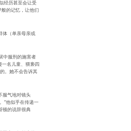
类似经历甚至会让受
噩梦般的记忆，让他们
群体（单亲母亲或
在狱中服刑的施害者
因性侵一名儿童、猥亵四
别的。她不会告诉其
不服气地对镜头
。”他似乎在传递一
斯顿的说辞很典