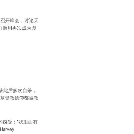
袖召开峰会，讨论天
力滥用再次成为舆
孩此后多次自杀，
的基督教信仰都被教
感受：“我里面有
rvey