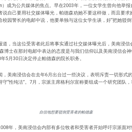
terson）成为公共媒体的焦点。早在2003年，一位女学生曾向他
者说自己要用社交媒体曝光，帕德森劝她不要这样做，而且要求
给校园警长的电邮中说，他要单独与这位女学生谈，好“把她驳倒
报道，当这位受害者此后将事实通过社交媒体曝光后，美南浸信
德森博士在那封电邮中表达的态度是与我们信仰以及美南浸信会神
18年5月30日决定停止帕德森的院长职务。
闻，美南浸信会在去年6月出台过一些决议，表明斥责一切形式
守“性纯洁”。7月，宗派主席格利尔宣称要组成一个研究团队，将
自信地想要驳倒受害者的帕德森
2008年，美南浸信会内部有多位牧者和受害者开始呼吁宗派面