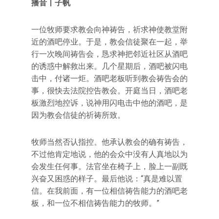
播音丨子帆
一位牧师要求教会向神祷告，祈求神使教堂附
近的酒吧停业。于是，教会信徒聚在一起，举
行一次晚间祷告会，恳求神把邻近社区从酒吧
的诱惑中解救出来。几个星期后，酒吧被闪电
击中，付诸一炬。酒吧老板听到教会祷告会的
事，很快去法院控告教会。开庭当日，酒吧老
板激烈地控诉，说神用闪电击中他的酒吧，是
因为教会信徒的祈祷所致。
牧师当然否认指控。他承认教会的确有祷告，
不过他肯定地说，他的会众中没有人真地以为
会发生任何事。法官坐在椅子上，脸上一副既
兴奋又困惑的样子。最后他说：“真是难以置
信。在我前面，有一位相信祷告能力的酒吧老
板，和一位不相信祷告能力的牧师。”