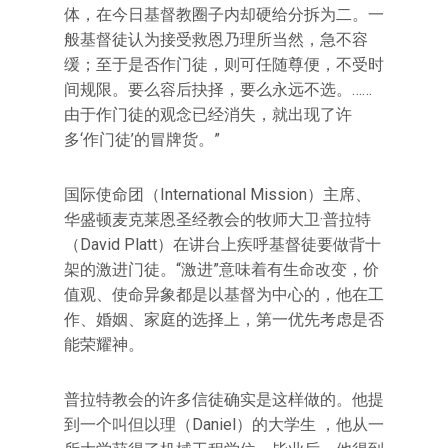
体，在今日基督教圈子内却硬给分拆为二。一
般基督徒认为接受救恩乃理所当然，急不容
缓；至于是否作门徒，则可任随尊便，不受时
间规限。要么容后抉择，要么永远不选。……
由于作门徒的观念已经消失，就出现了许
多‘作门徒’的冒牌货。”
国际使命团（International Mission）主席、
华盛顿麦克莱恩圣经教会的牧师大卫·普拉特
（David Platt）在讲台上疾呼基督徒要做背十
架的激进门徒。“激进”意味着有生命改变，价
值观、使命异象都是以基督为中心的，他在工
作、婚姻、家庭的选择上，第一优先考虑是否
能荣耀神。
普拉特教会的许多信徒确实是这样做的。他提
到一个叫但以理（Daniel）的大学生 ，他从一