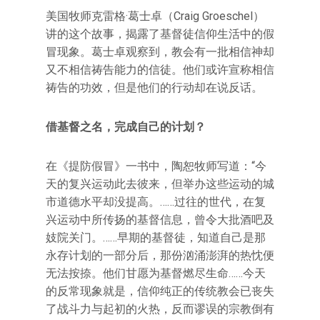
美国牧师克雷格·葛士卓（Craig Groeschel）
讲的这个故事，揭露了基督徒信仰生活中的假
冒现象。葛士卓观察到，教会有一批相信神却
又不相信祷告能力的信徒。他们或许宣称相信
祷告的功效，但是他们的行动却在说反话。
借基督之名，完成自己的计划？
在《提防假冒》一书中，陶恕牧师写道：“今
天的复兴运动此去彼来，但举办这些运动的城
市道德水平却没提高。……过往的世代，在复
兴运动中所传扬的基督信息，曾令大批酒吧及
妓院关门。……早期的基督徒，知道自己是那
永存计划的一部分后，那份汹涌澎湃的热忱便
无法按捺。他们甘愿为基督燃尽生命……今天
的反常现象就是，信仰纯正的传统教会已丧失
了战斗力与起初的火热，反而谬误的宗教倒有