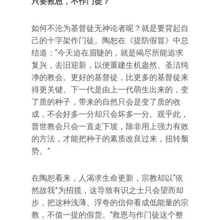
只要救恩，不作门徒？
如何不沦为基督徒无神论者呢？就是要背起自
己的十字架作门徒。陶恕在《提防假冒》中总
结道：“今天迫在眉睫的，就是竭尽所能追求
复兴，去旧迎新，以便重建生机盎然、圣洁纯
净的教会。更好的基督徒，比更多的基督徒来
得更关键。下一代是由上一代萌生出来的，变
了质的种子，带来的自然只会是变了质的收
成，不会好多一分却只会坏多一分。观乎此，
普世教会只会一直走下坡，除非用上强力有效
的方法，才能把种子的素质改良过来，扭转颓
势。”
在陶恕看来，人渴求生命更新，宗教却以“依
然故我”为招揽，这导致有识之士只会望而却
步，把这种浅薄、浮夸的信仰看成低能量的宗
教，不值一提的假货。“救恩与作门徒这个整