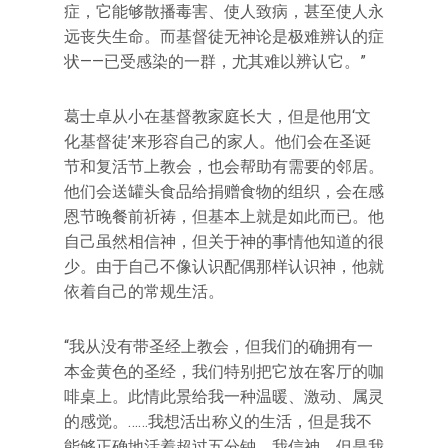
症，它能够散播毒害、使人致病，甚至使人永
远丧失生命。而基督徒无神论是极难辨认的症
状——已受感染的一群，尤其难以辨认它。”
葛士卓从小在基督教家庭长大，但是他用‘文
化基督徒’来形容自己的家人。他们会在圣诞
节和复活节上教会，也会帮助有需要的邻居。
他们会送罐头食品给捐赠食物的组织，会在感
恩节晚餐前祈祷，但基本上就是如此而已。他
自己虽然相信神，但关于神的事情他知道的很
少。由于自己不像认识配偶那样认识神，他就
依着自己的常规生活。
“我从没有带圣经上教会，但我们的确拥有一
本金黄色的圣经，我们特别把它放在客厅的咖
啡桌上。此情此景给我一种温暖、激动、属灵
的感觉。……我想活出称义的生活，但是我不
能够正确地活着超过五分钟。我信神，但是我