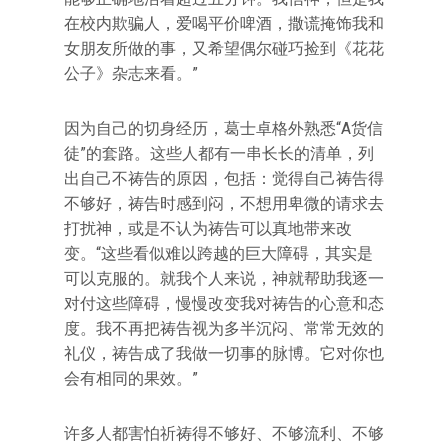
在校内欺骗人，爱喝平价啤酒，撒谎掩饰我和
女朋友所做的事，又希望偶尔碰巧捡到《花花
公子》杂志来看。”
因为自己的切身经历，葛士卓格外熟悉“A货信
徒”的套路。这些人都有一串长长的清单，列
出自己不祷告的原因，包括：觉得自己祷告得
不够好，祷告时感到闷，不想用卑微的请求去
打扰神，或是不认为祷告可以真地带来改
变。“这些看似难以跨越的巨大障碍，其实是
可以克服的。就我个人来说，神就帮助我逐一
对付这些障碍，慢慢改变我对祷告的心意和态
度。我不再把祷告视为多半沉闷、常常无效的
礼仪，祷告成了我做一切事的脉博。它对你也
会有相同的果效。”
许多人都害怕祈祷得不够好、不够流利、不够