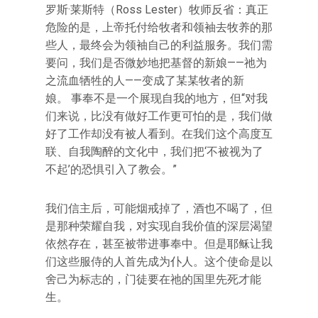
罗斯·莱斯特（Ross Lester）牧师反省：真正
危险的是，上帝托付给牧者和领袖去牧养的那
些人，最终会为领袖自己的利益服务。我们需
要问，我们是否微妙地把基督的新娘——祂为
之流血牺牲的人——变成了某某牧者的新
娘。 事奉不是一个展现自我的地方，但“对我
们来说，比没有做好工作更可怕的是，我们做
好了工作却没有被人看到。在我们这个高度互
联、自我陶醉的文化中，我们把‘不被视为了
不起’的恐惧引入了教会。”
我们信主后，可能烟戒掉了，酒也不喝了，但
是那种荣耀自我，对实现自我价值的深层渴望
依然存在，甚至被带进事奉中。但是耶稣让我
们这些服侍的人首先成为仆人。这个使命是以
舍己为标志的，门徒要在祂的国里先死才能
生。