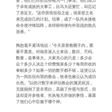
要，他们已经把信仰视为一门事业。他们致力
于卓有成效的大事工，比马大还要忙，却忘记
了亲近主。“这些营营役役之徒，借基督之名
来完成自己的计划。结果，成了一队尚未接收
命令便冲锋陷阵，未经吩咐便向外宣战的散兵
游勇。”
陶恕毫不避讳地说：“今天基督教圈子内，重
量不重质。对福音派人士来说，数目、尺码、
数量，兹事体大。大家关心的只是：多少会
众？多少人决志？经费预算多少？每周所收的
奉献多少？如果一切的数字都不错，这便公认
为一间欣欣向荣的教会，牧者也被公认为成功
出色。”以统计数字来评估教会的属灵状况，
无疑颠倒了是非黑白，高扬了外观与形式，但
这却是许多牧者、长执每天所做的事情，暴露
了他们心中臣服于哪个神。