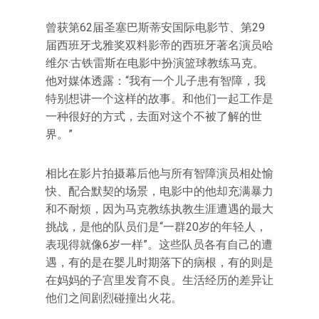
曾获第62届圣塞巴斯蒂安国际电影节、第29
届西班牙戈雅奖双料影帝的西班牙著名演员哈
维尔·古铁雷斯在电影中扮演篮球教练马克。
他对媒体透露：“我有一个儿子患有智障，我
特别想讲一个这样的故事。和他们一起工作是
一种很好的方式，去面对这个不被了解的世
界。”
相比在影片拍摄幕后他与所有智障演员相处愉
快、配合默契的场景，电影中的他却充满暴力
和不耐烦，因为马克教练执教生涯遭遇的最大
挑战，是他的队员们是“一群20岁的年轻人，
表现得就像6岁一样”。这些队员各有自己的遭
遇，有的是在婴儿时期落下的病根，有的则是
在妈妈的子宫里发育不良。生活经历的差异让
他们之间剧烈碰撞出火花。