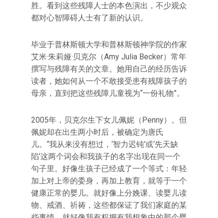
胜。看到这些残障人士的本色演出，不少观众
都对心智障碍人士有了新的认识。
毕业于普林斯顿大学和普林斯顿神学院的作家
艾米·朱莉娅·贝克尔（Amy Julia Becker）常年
撰写与残障有关的文章。她用自己的经历告诉
读者，她如何从一个不敢接受患有残障孩子的
母亲，直到把这些残障儿童视为“一份礼物”。
2005年，贝克尔生下女儿佩妮（Penny）。但
佩妮却在出生两小时后，被确定为唐氏
儿。“我从来没有想过，‘智力迟钝’或‘先天缺
陷’这两个词会和我孩子的名字出现在同一个
句子里。好像生孩子已经成了一个等式：年轻
加上对上帝的委身，再加上教育，就等于一个
健康正常的婴儿。就好像上分娩课、读婴儿读
物、戒酒、祈祷，这些都保证了我们家庭的某
些事情。就好像我有权拥有我想象中的那个婴