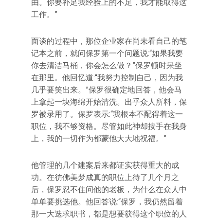
由。你要补足我经验上的不足，我才能取得这
工作。”
面谈的过程中，那位企业家在尚未看自己的笔
记本之前，就问保罗第一个问题说:“如果我要
你去清洁马桶，你会怎么做？”保罗顿时呆坐
在那里。他回忆道:“我努力控制自己，因为我
几乎要笑出来。”保罗很确定地回答，他会马
上拿起一块海绵开始清洗。出乎众人所料，保
罗被录用了。保罗表示:“我根本不配得着这一
职位，我不够资格。尽管如此神却按手在我身
上，我的一切作为都蒙他大大地祝福。”
他管理的几个建案后来都证实获得重大的成
功。在彷佛美梦成真的职位上待了几个月之
后，保罗忍不住问他的老板，为什么在众人中
单单要挑选他。他回答说:“保罗，我仍然留着
那一大迭求职书，都是想要获得这个职位的人