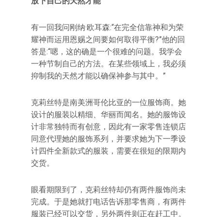
放下自己的天然才能
有一回我问刚纳·欧耳森:“在完全信靠神和为荣
耀神而运用恩赐之间要如何取得平衡?”他的回
答是:“嗯，这的确是一个很难的问题。我学会
一种节制自己的方法。在某些领域上，我必须
抑制我的天然才能以确保神参与其中。”
克莉丝特是南美洲哥伦比亚的一位服饰商。她
设计的服装以精细、华丽而闻名。她的服饰设
计非常独特而有创意，因此有一家零售连锁店
同意代理她的服饰系列，并要求她为下一季设
计四件全新款式的服装，需要在很短的限期内
交货。
眼看期限到了，克莉丝特却仍有两件服饰尚未
完成。于是她就打电话告诉那零售商，有两件
服装已经可以交货，另外两件则正在赶工中。