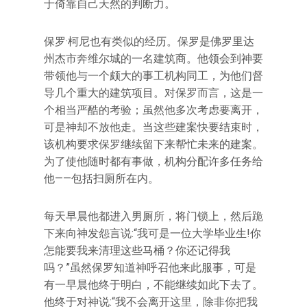
于倚靠自己天然的判断力。
保罗·柯尼也有类似的经历。保罗是佛罗里达
州杰市奔维尔城的一名建筑商。他领会到神要
带领他与一个颇大的事工机构同工，为他们督
导几个重大的建筑项目。对保罗而言，这是一
个相当严酷的考验；虽然他多次考虑要离开，
可是神却不放他走。当这些建案快要结束时，
该机构要求保罗继续留下来帮忙未来的建案。
为了使他随时都有事做，机构分配许多任务给
他——包括扫厕所在内。
每天早晨他都进入男厕所，将门锁上，然后跪
下来向神发怨言说:“我可是一位大学毕业生!你
怎能要我来清理这些马桶？你还记得我
吗？”虽然保罗知道神呼召他来此服事，可是
有一早晨他终于明白，不能继续如此下去了。
他终于对神说:“我不会离开这里，除非你把我