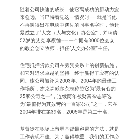
随着公司快速的成长，使它离成功的原动力愈
来愈远。当巴特看见这一情况时——就是当他
不再叫得出在电梯中遇见的同事名字时，他赶
紧成立了“人文（人与文化）办公室”，并聘请
52岁的艾克·李察德——一个拥有3000位会众
的教会创立牧师，担任“人文办公室”主任。
住宅抵押贷款公司在劳资关系上的创新措施，
和它对追求卓越的坚持，终于赢得了应有的认
同。该公司被评为2003年、2004年的最佳工
作场所，杰克森威尔杂志称赞它为“最有心的
25家公司之一”，连续两年被财富杂志评选
为“最值得为其效劳的一百家公司”之一，它在
2004年排在第39名，2005年是第二十名。
基督徒在职场上羞辱基督最容易的方法，就是
工作表现不佳。为了赢得尊重，我们的工作必