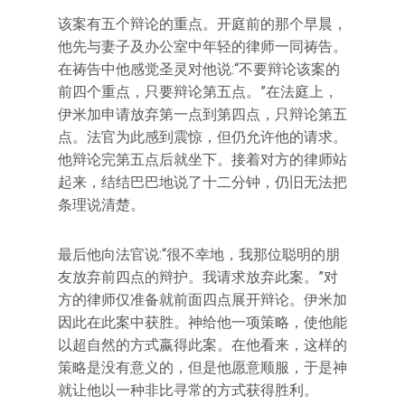
该案有五个辩论的重点。开庭前的那个早晨，
他先与妻子及办公室中年轻的律师一同祷告。
在祷告中他感觉圣灵对他说:“不要辩论该案的
前四个重点，只要辩论第五点。”在法庭上，
伊米加申请放弃第一点到第四点，只辩论第五
点。法官为此感到震惊，但仍允许他的请求。
他辩论完第五点后就坐下。接着对方的律师站
起来，结结巴巴地说了十二分钟，仍旧无法把
条理说清楚。
最后他向法官说:“很不幸地，我那位聪明的朋
友放弃前四点的辩护。我请求放弃此案。”对
方的律师仅准备就前面四点展开辩论。伊米加
因此在此案中获胜。神给他一项策略，使他能
以超自然的方式嬴得此案。在他看来，这样的
策略是没有意义的，但是他愿意顺服，于是神
就让他以一种非比寻常的方式获得胜利。