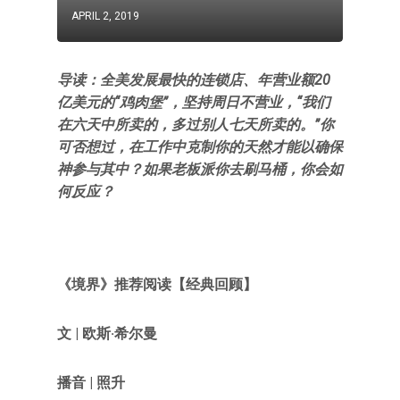
APRIL 2, 2019
导读：全美发展最快的连锁店、年营业额20
亿美元的“鸡肉堡”，坚持周日不营业，“我们
在六天中所卖的，多过别人七天所卖的。”你
可否想过，在工作中克制你的天然才能以确保
神参与其中？如果老板派你去刷马桶，你会如
何反应？
《境界》推荐阅读【经典回顾】
文 |
欧斯·希尔曼
播音 | 照升