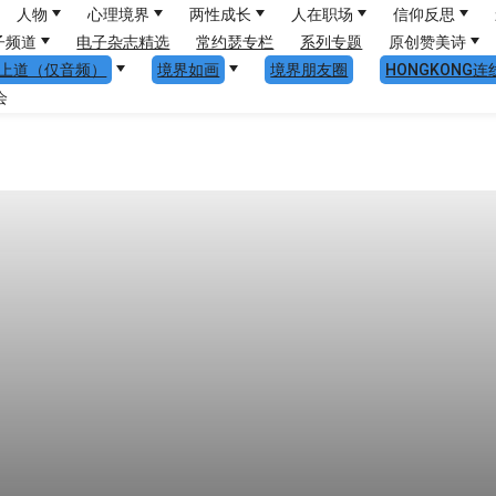
人物
心理境界
两性成长
人在职场
信仰反思
子频道
电子杂志精选
常约瑟专栏
系列专题
原创赞美诗
上道（仅音频）
境界如画
境界朋友圈
HONGKONG连
会