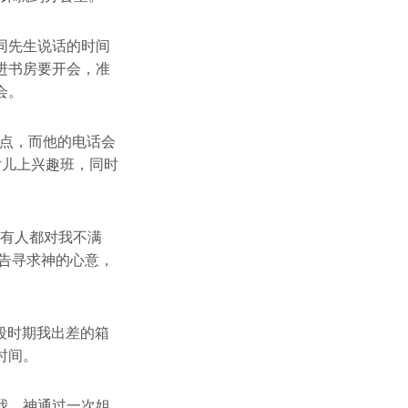
同先生说话的时间
进书房要开会，准
会。
9点，而他的电话会
女儿上兴趣班，同时
所有人都对我不满
告寻求神的心意，
段时期我出差的箱
时间。
我。神通过一次姐