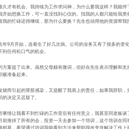
很久才有机会。我持续为工作求问神，为什么要我这样？我能停
我开始想换工作，可一直没找到心仪的。找我的人都只能给我类
着我的忙碌还得继续，那为什么要换？先生也动用他的资源帮我
去年9月开始，连着生了好几次病。公司的业务又有了很多的变
不到任何松口气的机会。
的方案提了出来。虽然父母颇有微词，但好在先生表示理解和支持
积极准备起来。
发烧而引起的肾脏感染，又提醒了我肩上的责任，如果我辞职，
职的决定又迟疑了。
些事情让我看不到忙碌的工作背后有任何意义，我甚至同老板谈了
月前推掉了所有的会，投资一天去参加一个培训，这个培训在同
根稻草，希望通过培训我能看到方法来帮助我改变并解决工作上