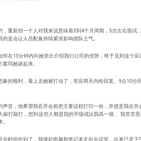
约，重新招一个人对我来说意味着3到4个月周期，5次左右面试
糕的是会让人员配备持续紧张影响团队士气。
如何在15分钟内向她突出介绍我们公司的优势，终于见到这个应
方案同她谈起来。
想象的顺利，看上去她被打动了，答应两天内给回复。9点10分
的声音，他希望我在开会前把主要议程打印一份，并授意我在开
ding的人敲打敲打，想到这些人都是我的平级或比我高一级， 我苦
求。
开会时间也到了，我捧起电脑和笔记本走向会议室。出来已是下午