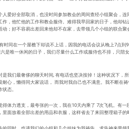
个人爱好全部取消，也没时间参加教会的周间查经小组聚会，连
工作，他忙他的工作和教会服侍。难得我早回家的日子，他却钻
活动；好不容易出差回来他却不在家，去带领几个小组的联合聚
们有时同在一个屋檐下却说不上话，因我的电话会议从晚上7点到
周六是唯一休闲的日子，我们尽量什么工作或服侍也不排，只陪
时是我们最奢侈的聊天时间, 有电话也坚决按掉！这种状况下，
没耐心，懒得同大家说话， 而我对我自己也不满意。我不断在祷
作状态。
觉得体力透支，最夸张的一次，我在10天内乘了 7次飞机。有一
，里面放着全部出差的用品和衣服，这样省去了来回整理箱子的
告的同时，也请我们的小组和几个姐妹为我祷告，求告神来带领