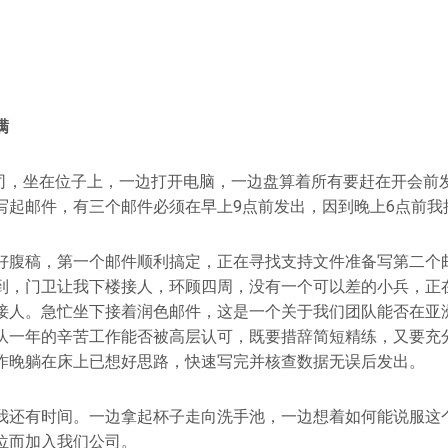
满
达公司，坐在位子上，一边打开电脑，一边盘算着所有要赶在开会前
写起邮件，有三个邮件必须在早上9点前发出，因到晚上6点前我
好腹稿，第一个邮件顺利搞定，正在寻找支持文件准备写第二个
到，门卫让我下楼接人，环顾四周，没有一个可以差的小兵，正
接人。急忙坐下接着润色邮件，这是一个关于我们团队能否在亚
队一年的辛苦工作能否被高层认可，既要措辞简短精练，又要充
昨晚躺在床上已想好思路，快速写完并核查数据无误后发出。
我还有时间。一边拿起杯子走向洗手池，一边想着如何能说服这
位而加入我们公司。