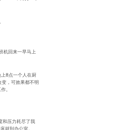
。
的班机回来一早马上
晚上8点一个人在厨
改变，可效果都不明
工作。
度和压力耗尽了我
了床就到办公室。