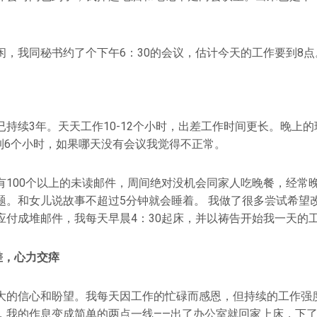
闲，我同秘书约了个下午6：30的会议，估计今天的工作要到8点
已持续3年。天天工作10-12个小时，出差工作时间更长。晚上
5到6个小时，如果哪天没有会议我觉得不正常。
有100个以上的未读邮件，周间绝对没机会同家人吃晚餐，经常
题。和女儿说故事不超过5分钟就会睡着。 我做了很多尝试希望
应付成堆邮件，我每天早晨4：30起床，并以祷告开始我一天的
差，心力交瘁
大的信心和盼望。我每天因工作的忙碌而感恩，但持续的工作强
，我的作息变成简单的两点一线——出了办公室就回家上床，下