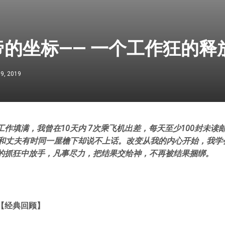
的坐标—— 一个工作狂的释
 9, 2019
作填满，我曾在10天内 7次乘飞机出差，每天至少100封未读邮
，和丈夫有时同一屋檐下却说不上话。改变从我的内心开始，我学
的抓狂中放手，凡事尽力，把结果交给神，不再被结果捆绑。
【经典回顾】