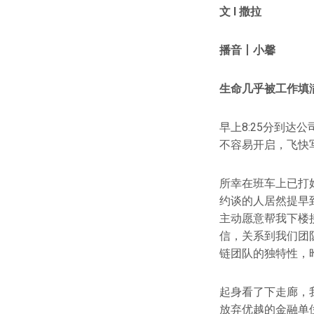
文 l 撒拉
播音丨小馨
生命几乎被工作填
早上8:25分到
不容易开启，飞快
所幸在班车上已打
约谈的人居然提早
主动愿意帮我下楼
信，关系到我们团
链团队的独特性，
起身看了下走廊，
放弃优越的金融单