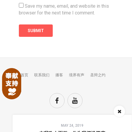
Save my name, email, and website in this
browser for the next time I comment.
首页
联系我们
播客
境界有声
圣辩之约
Audio
MAY 24, 2019
Player
TOP