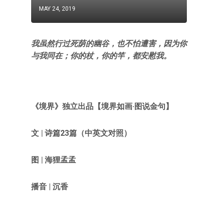
MAY 24, 2019
我虽然行过死荫的幽谷，也不怕遭害，因为你
与我同在；你的杖，你的竿，都安慰我。
《境界》
独立出品【
境界如画·图说金句
】
文 |
诗篇23篇（中英文对照）
图
|
海狸孟孟
播音 | 沉香