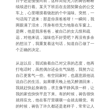
日子还是慢慢向前，这样简短无力的祷告断断
续续进行着。某天下班后在去团契聚会的公交
车上，心里咂摸着饶恕的个中滋味。突然，一
句话闯了进来：那是你亲爸爸呀！一瞬间，我
两眼满了泪水，浑身有些无力地靠在车窗上。
是啊，他是我亲爸爸，被自己的女儿恨和疏
远，对他来说，滋味也不好受吧？再没有多余
的想法了，我重复着这句话，知道自己做了一
个正确的决定。
从这以后，我试验着自己对父亲的态度，他再
打电话时，虽然偶尔还会生气恼怒，我努力让
自己更客气一些。有空回家时，也愿意跟他说
说自己的生活。如果哪天晚上他又醉酒回来，
我就赶快起身祷告，求主像平静风浪一样，让
我的家也快快平息下来。有的时候，祷告很快
就得应允，他在客厅里嚷嚷一会就去睡觉。有
的时候，祷告了许久都还是老样子，常常让人