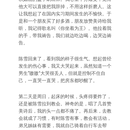
他大可以直接把我辞掉，不用这样折磨人。这
让我想起了在国内实习期间发生的不愉快。于
是和一个朋友买了好多酒，朋友放赞美诗给我
听，我记得歌名叫《你坐着为王》。他拉着我
的手，带我祷告，我们就边吃边喝，边哭边祷
告。
陈雪回来了，看到我的样子很生气。想起曾经
发生的伤心事，我又大哭起来，虽然知道一个
男生“嗷嗷”大哭很丢人，但就是控制不住自
己，一直哭一直哭，把房东都吵醒了。
第二天是周日，起床的时候，头疼得要炸了，
还是被陈雪拉到教会。神奇的是，唱了几首赞
美诗后，我的头一点都不痛了。再后来，去教
会就成了习惯，有时陈雪有事，教会有活动，
弟兄姊妹有需要，我就自己骑着自行车去帮