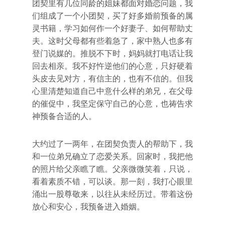
团契里有几位同龄的姐妹都面对婚恋问题，我
们组成了一个小团契，买了好多婚前预备的属
灵书籍，学习如何作一个好妻子、如何帮助丈
夫。这时父母都有些着急了，家中熟人也多有
登门说媒的。推脱不下时，妈妈就打电话让我
回去相亲。我不好忤逆他们的心意，只好硬着
头皮去见对方，有信主的，也有不信的。但我
心里清楚知道自己中意什么样的弟兄，在父母
的催促中，我坚定保守自己的心意，也祷告求
神预备合适的人。
大约过了一两年，在团契负责人的帮助下，我
和一位弟兄确立了恋爱关系。回家时，我把他
的照片给父亲瞧了瞧。父亲微微笑着，只说，
看着素质不错，可以谈。那一刻，我打心眼里
涌出一股尊敬来，以往从未经历过。带着这份
放心和安心，我预备进入婚姻。