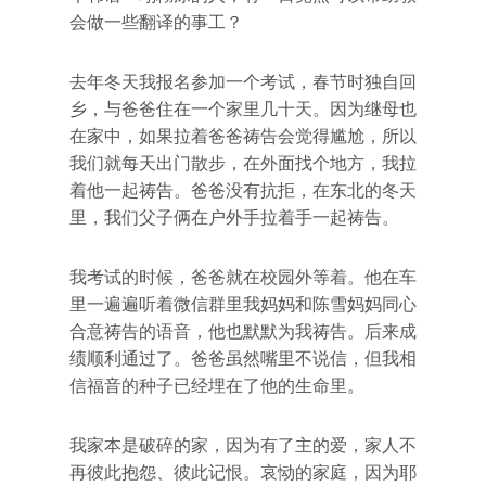
会做一些翻译的事工？
去年冬天我报名参加一个考试，春节时独自回
乡，与爸爸住在一个家里几十天。因为继母也
在家中，如果拉着爸爸祷告会觉得尴尬，所以
我们就每天出门散步，在外面找个地方，我拉
着他一起祷告。爸爸没有抗拒，在东北的冬天
里，我们父子俩在户外手拉着手一起祷告。
我考试的时候，爸爸就在校园外等着。他在车
里一遍遍听着微信群里我妈妈和陈雪妈妈同心
合意祷告的语音，他也默默为我祷告。后来成
绩顺利通过了。爸爸虽然嘴里不说信，但我相
信福音的种子已经埋在了他的生命里。
我家本是破碎的家，因为有了主的爱，家人不
再彼此抱怨、彼此记恨。哀恸的家庭，因为耶