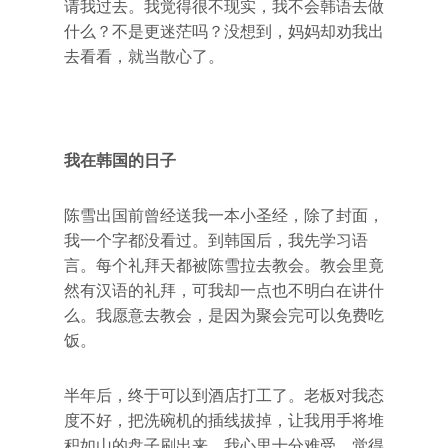
请我过去。我觉得很不现实，我不会韩语去做
什么？不是更迷茫吗？没想到，妈妈却劝我出
去看看，就当散心了。
我在韩国的日子
陈雪出国前曾经送我一本小圣经，除了封面，
我一个字都没看过。到韩国后，我先学习语
言。每个礼拜天都被陈雪拉去教会。教会里竟
然有汉语的礼拜，可我却一点也不明白在讲什
么。我愿意去教会，是因为聚会完可以免费吃
饭。
半年后，终于可以到酒店打工了。老板对我态
度不好，把洗碗机的插线拔掉，让我用手将堆
积如山的盘子刷出来。我心里十分难受，觉得