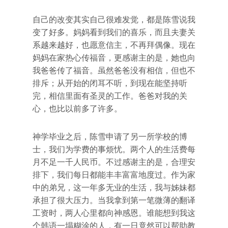
自己的改变其实自己很难发觉，都是陈雪说我
变了好多。妈妈看到我们的喜乐，而且夫妻关
系越来越好，也愿意信主，不再拜偶像。现在
妈妈在家热心传福音，更感谢主的是，她也向
我爸爸传了福音。虽然爸爸没有相信，但也不
排斥；从开始的闭耳不听，到现在能坚持听
完，相信里面有圣灵的工作。爸爸对我的关
心，也比以前多了许多。
神学毕业之后，陈雪申请了另一所学校的博
士，我们为学费的事烦忧。两个人的生活费每
月不足一千人民币。不过感谢主的是，合理安
排下，我们每日都能丰丰富富地度过。作为家
中的弟兄，这一年多无业的生活，我与姊妹都
承担了很大压力。当我拿到第一笔微薄的翻译
工资时，两人心里都向神感恩。谁能想到我这
个韩语一塌糊涂的人，有一日竟然可以帮助教