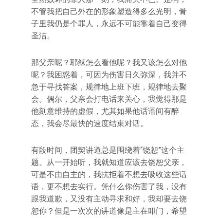
不管我把自己外在的形象塑造得多么光明，骨
子里我仍是个罪人，永远不可能靠着自己变得
圣洁。
那父亲呢？耶稣怎么看他呢？我又该怎么对他
呢？我困惑着，可因为伤害日久弥深，我并不
急于寻找答案，规律地上班下班，规律地去聚
会。偶尔，父亲会打电话来关心，我觉得那是
他刻意维持的虚假，尤其如果他话语间有醉
态，我会尽最快的速度结束对话。
有段时间，团契讲道总是围绕着“饶恕”这个主
题。从一开始听，我就知道应该去饶恕父亲，
可是不由自主的，我抗拒着不想去吸收这些话
语，更不想去实行。凭什么你伤害了我，没有
跟我道歉，又没有主动寻求和好，我却要去饶
恕你？但是一次次的讲道像是主在叩门，希望