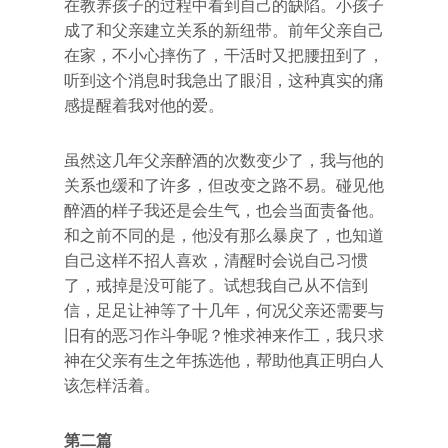
在教养孩子的过程中看到自己的缺陷。小孩子
成了和父亲建立关系的新纽带。前年父亲自己
在家，不小心摔伤了，干活时又把腰扭到了，
听到这个消息时我急出了眼泪，这种真实的痛
感提醒着我对他的爱。
虽然这几年父亲醉酒的次数变少了，我与他的
关系也缓和了许多，但改变之路不易。碰见他
醉酒的样子我还是会生气，也会当面责备他。
和之前不同的是，他没有那么暴戾了，也知道
自己这样不招人喜欢，清醒时会说自己习惯
了，戒掉是没可能了。试想我自己从不信到
信，足足让神等了十几年，何况父亲还需要与
旧有的恶习作斗争呢？惟求神来作工，我只求
神在父亲有生之年拣选他，帮助他真正明白人
该怎样活着。
第二篇