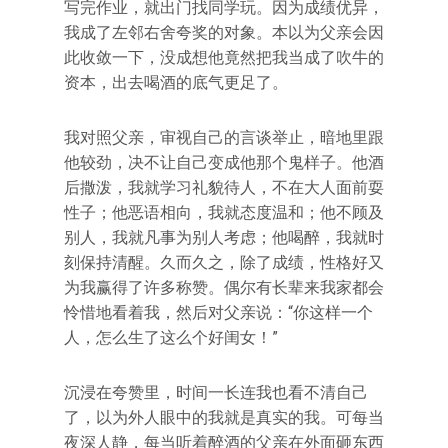
写完作业，就出门找同学玩。因为成绩优异，
我成了左邻右舍夸奖的对象。本以为父亲会因
此收敛一下，没成想他竟然把我当成了吹牛的
资本，出去喝酒的底气更足了。
我对照父亲，审视自己的言谈举止，暗地里跟
他较劲，决不让自己变成他那个鬼样子。他酒
后撒泼，我就学习礼貌待人，不在大人面前耍
性子；他恶语相向，我就态度温和；他不顾及
别人，我就凡事为别人考虑；他喝醉，我就时
刻保持清醒。久而久之，除了成绩，性格好又
为我赢得了许多称赞。偶尔有长辈来我家都会
怜惜地看着我，然后对父亲说：“你这样一个
人，怎么生了这么个好闺女！”
沉浸在夸赞里，时间一长连我也看不清自己
了，以为外人眼中的我就是真实的我。可每当
夜深人静，每当听着醉酒的父亲在外面砸东西