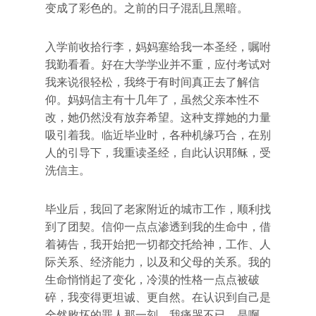
变成了彩色的。之前的日子混乱且黑暗。
入学前收拾行李，妈妈塞给我一本圣经，嘱咐
我勤看看。好在大学学业并不重，应付考试对
我来说很轻松，我终于有时间真正去了解信
仰。妈妈信主有十几年了，虽然父亲本性不
改，她仍然没有放弃希望。这种支撑她的力量
吸引着我。临近毕业时，各种机缘巧合，在别
人的引导下，我重读圣经，自此认识耶稣，受
洗信主。
毕业后，我回了老家附近的城市工作，顺利找
到了团契。信仰一点点渗透到我的生命中，借
着祷告，我开始把一切都交托给神，工作、人
际关系、经济能力，以及和父母的关系。我的
生命悄悄起了变化，冷漠的性格一点点被破
碎，我变得更坦诚、更自然。在认识到自己是
全然败坏的罪人那一刻，我痛哭不已。是啊，