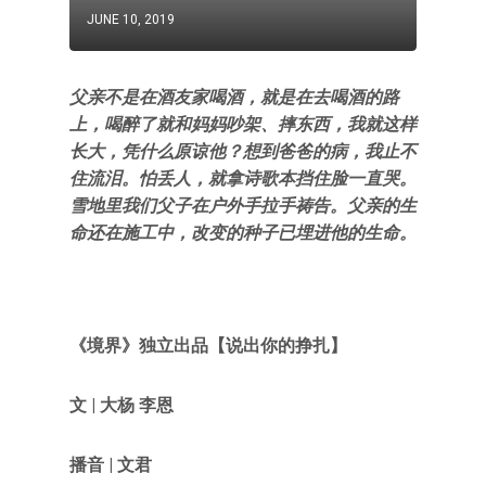
JUNE 10, 2019
父亲不是在酒友家喝酒，就是在去喝酒的路
上，喝醉了就和妈妈吵架、摔东西，我就这样
长大，凭什么原谅他？想到爸爸的病，我止不
住流泪。怕丢人，就拿诗歌本挡住脸一直哭。
雪地里我们父子在户外手拉手祷告。父亲的生
命还在施工中，改变的种子已埋进他的生命。
《境界》独立出品【说出你的挣扎】
文 | 大杨 李恩
播音 | 文君