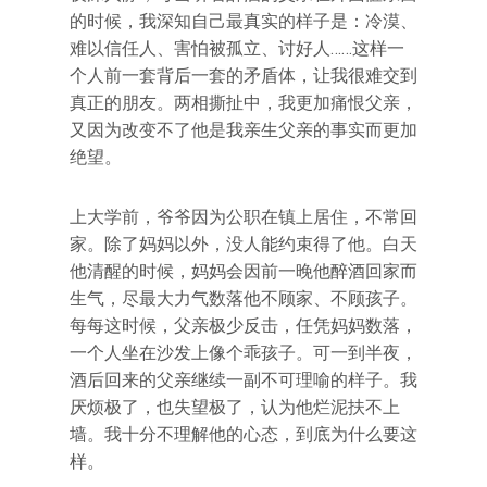
的时候，我深知自己最真实的样子是：冷漠、
难以信任人、害怕被孤立、讨好人……这样一
个人前一套背后一套的矛盾体，让我很难交到
真正的朋友。两相撕扯中，我更加痛恨父亲，
又因为改变不了他是我亲生父亲的事实而更加
绝望。
上大学前，爷爷因为公职在镇上居住，不常回
家。除了妈妈以外，没人能约束得了他。白天
他清醒的时候，妈妈会因前一晚他醉酒回家而
生气，尽最大力气数落他不顾家、不顾孩子。
每每这时候，父亲极少反击，任凭妈妈数落，
一个人坐在沙发上像个乖孩子。可一到半夜，
酒后回来的父亲继续一副不可理喻的样子。我
厌烦极了，也失望极了，认为他烂泥扶不上
墙。我十分不理解他的心态，到底为什么要这
样。