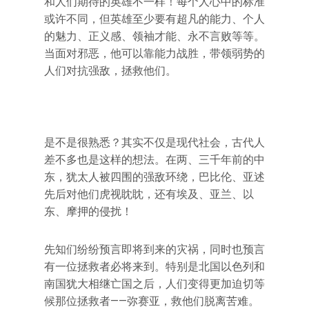
和人们期待的英雄不一样！每个人心中的标准
或许不同，但英雄至少要有超凡的能力、个人
的魅力、正义感、领袖才能、永不言败等等。
当面对邪恶，他可以靠能力战胜，带领弱势的
人们对抗强敌，拯救他们。
是不是很熟悉？其实不仅是现代社会，古代人
差不多也是这样的想法。在两、三千年前的中
东，犹太人被四围的强敌环绕，巴比伦、亚述
先后对他们虎视眈眈，还有埃及、亚兰、以
东、摩押的侵扰！
先知们纷纷预言即将到来的灾祸，同时也预言
有一位拯救者必将来到。特别是北国以色列和
南国犹大相继亡国之后，人们变得更加迫切等
候那位拯救者——弥赛亚，救他们脱离苦难。