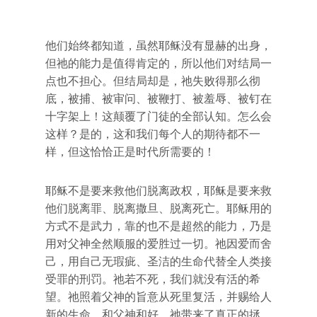
他们始终都知道，虽然耶稣没有显赫的出身，
但祂的能力是值得肯定的，所以他们对结局一
点也不担心。但结局却是，祂失败得那么彻
底，被捕、被审问、被鞭打、被羞辱、被钉在
十字架上！这颠覆了门徒的全部认知。怎么会
这样？是的，这和我们每个人的期待都不一
样，但这恰恰正是时代所需要的！
耶稣不是要来救他们脱离政权，耶稣是要来救
他们脱离罪、脱离撒旦、脱离死亡。耶稣用的
方式不是武力，靠的也不是超然的能力，乃是
用对父神全然顺服的爱胜过一切。祂因爱而舍
己，用自己无瑕疵、圣洁的生命代替全人类接
受罪的刑罚。祂若不死，我们就没有活的希
望。祂照着父神的旨意从死里复活，并赐给人
新的生命，和父神和好。祂带来了真正的拯