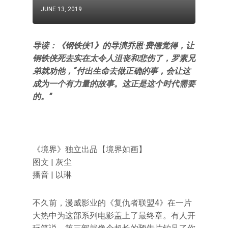
JUNE 13, 2019
导读：《钢铁侠1》的导演乔恩·费儒觉得，让
钢铁侠死去实在太令人沮丧和悲伤了，罗素兄
弟就劝他，“付出生命去做正确的事，会让这
成为一个有力量的故事。这正是这个时代需要
的。”
《境界》独立出品【境界如画】
图文 | 灰尘
播音 | 以琳
不久前，漫威影业的《复仇者联盟4》在一片
大热中为这部系列电影盖上了最终章。有人开