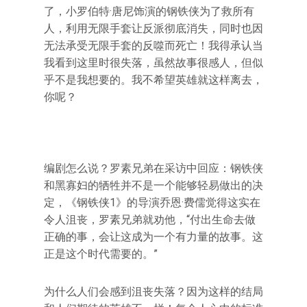
了，小罗伯特·唐尼饰演的钢铁侠为了救所有
人，利用无限手套让反派彻底消失，同时也因
无法承受无限手套的反噬而死亡！我得承认当
我看到这里时很失落，虽然故事很感人，但似
乎不是我想要的。我不希望英雄就这样离去，
你呢？
编剧怎么说？罗素兄弟在采访中回应：钢铁侠
和黑寡妇的牺牲并不是一个能够轻易做出的决
定，《钢铁侠1》的导演乔恩·费儒觉得这实在
令人沮丧，罗素兄弟就劝他，“付出生命去做
正确的事，会让这成为一个有力量的故事。这
正是这个时代需要的。”
为什么人们会感到沮丧失落？因为这样的结局