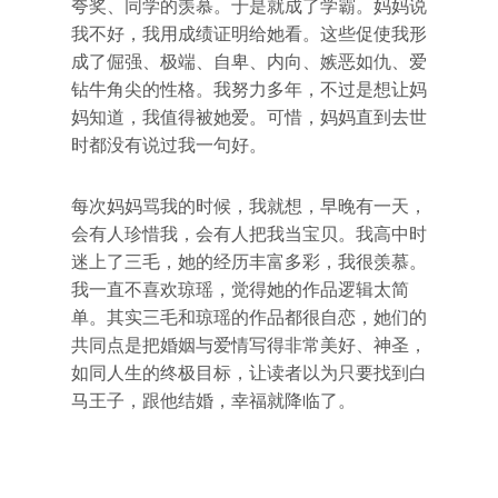
夸奖、同学的羡慕。于是就成了学霸。妈妈说
我不好，我用成绩证明给她看。这些促使我形
成了倔强、极端、自卑、内向、嫉恶如仇、爱
钻牛角尖的性格。我努力多年，不过是想让妈
妈知道，我值得被她爱。可惜，妈妈直到去世
时都没有说过我一句好。
每次妈妈骂我的时候，我就想，早晚有一天，
会有人珍惜我，会有人把我当宝贝。我高中时
迷上了三毛，她的经历丰富多彩，我很羡慕。
我一直不喜欢琼瑶，觉得她的作品逻辑太简
单。其实三毛和琼瑶的作品都很自恋，她们的
共同点是把婚姻与爱情写得非常美好、神圣，
如同人生的终极目标，让读者以为只要找到白
马王子，跟他结婚，幸福就降临了。