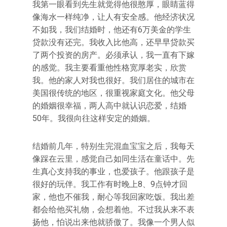
我第一眼看到先生就觉得他很憨厚，眼睛蓝得
像海水一样纯净，让人有安全感。他经济状况
不如我，我们结婚时，他还有6万美金的学生
贷款没有还完。我收入比他高，还早早贷款买
了两个投资的房产。必须承认，我一直有下嫁
的感觉。我主要看重他性格宽厚老实，欣赏
我。他的家人对我也很好。我们居住的城市在
美国很传统的地区，很重视家庭文化。他父母
的婚姻很幸福，两人高中就认识恋爱，结婚
50年。我很向往这样安定的婚姻。
结婚前几年，特别生完混血宝宝之后，我每天
像踩在云里，感觉自己如同生活在童话中。先
生真心支持我的事业，也爱孩子。他跟孩子是
很好的玩伴。我工作有时晚上8、9点钟才回
家，他也不催我，耐心等我回家吃饭。我出差
都会给他买礼物，会想着他。不过我从来不表
扬他，怕说出来他就骄傲了。我像一个男人似