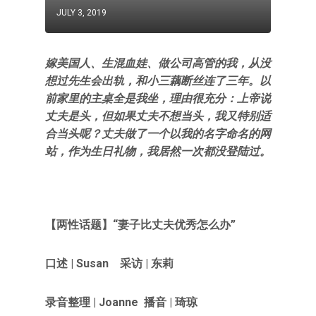
JULY 3, 2019
嫁美国人、生混血娃、做公司高管的我，从没
想过先生会出轨，和小三藕断丝连了三年。以
前家里的主桌全是我坐，理由很充分：上帝说
丈夫是头，但如果丈夫不想当头，我又特别适
合当头呢？丈夫做了一个以我的名字命名的网
站，作为生日礼物，我居然一次都没登陆过。
【
两性话题
】“
妻子比丈夫优秀怎么办”
口述 | Susan 采访 | 东莉
录音整理 | Joanne 播音 | 琦琼