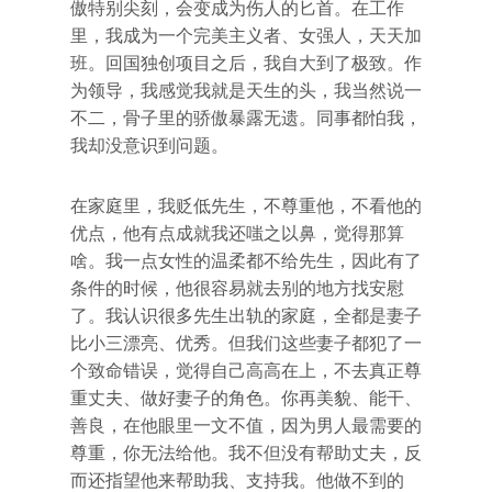
傲特别尖刻，会变成为伤人的匕首。在工作
里，我成为一个完美主义者、女强人，天天加
班。回国独创项目之后，我自大到了极致。作
为领导，我感觉我就是天生的头，我当然说一
不二，骨子里的骄傲暴露无遗。同事都怕我，
我却没意识到问题。
在家庭里，我贬低先生，不尊重他，不看他的
优点，他有点成就我还嗤之以鼻，觉得那算
啥。我一点女性的温柔都不给先生，因此有了
条件的时候，他很容易就去别的地方找安慰
了。我认识很多先生出轨的家庭，全都是妻子
比小三漂亮、优秀。但我们这些妻子都犯了一
个致命错误，觉得自己高高在上，不去真正尊
重丈夫、做好妻子的角色。你再美貌、能干、
善良，在他眼里一文不值，因为男人最需要的
尊重，你无法给他。我不但没有帮助丈夫，反
而还指望他来帮助我、支持我。他做不到的