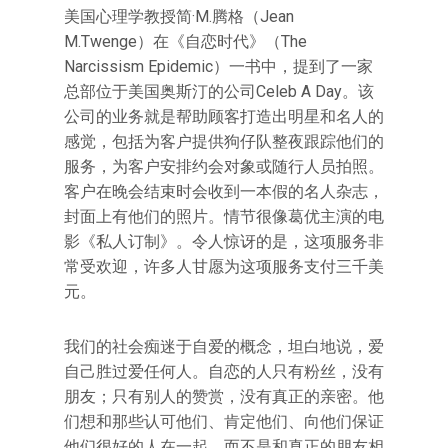
美国心理学教授简·M.腾格（Jean
M.Twenge）在《自恋时代》（The
Narcissism Epidemic）一书中，提到了一家
总部位于美国奥斯汀的公司Celeb A Day。该
公司的业务就是帮助顾客打造出明星和名人的
感觉，包括为客户提供狗仔队整夜跟踪他们的
服务，为客户安排约会对象或随行人员拍照。
客户在晚会结束时会收到一本假的名人杂志，
封面上有他们的照片。情节很像葛优主演的电
影《私人订制》。令人惊讶的是，这项服务非
常受欢迎，许多人甘愿为这项服务支付三千美
元。
我们的社会痴迷于自爱的概念，坦白地说，爱
自己胜过爱任何人。自恋的人只有粉丝，没有
朋友；只有别人的赞赏，没有真正的亲密。他
们想和那些认可他们、肯定他们、向他们保证
他们很好的人在一起，而不是和真正的朋友相