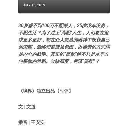
JULY 16, 2019
30岁赚不到100万不配做人，25岁没车没房，
不配生活？为了过上“高配”人生，人们总在追
求更多更好，想在众人羡慕的眼神中收获自己
的荣耀，最终却被赝品包围，以徒劳的方式满
足内心的欲望。真正的“高配”绝不只是水平方
向事物的堆积。欠缺高度，何谈“高配”？
《境界》
独立出品【时评】
文 | 文道
播音 | 王安安