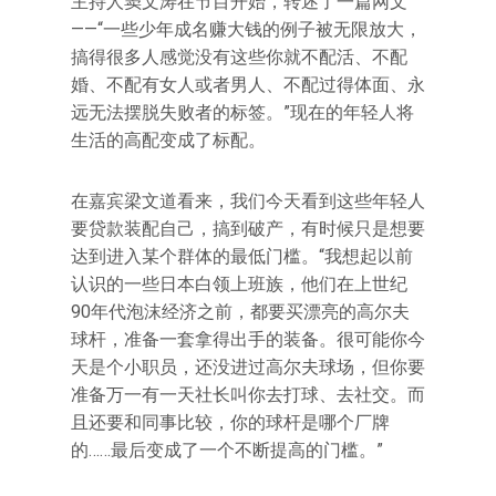
主持人窦文涛在节目开始，转述了一篇网文
——“一些少年成名赚大钱的例子被无限放大，
搞得很多人感觉没有这些你就不配活、不配
婚、不配有女人或者男人、不配过得体面、永
远无法摆脱失败者的标签。”现在的年轻人将
生活的高配变成了标配。
在嘉宾梁文道看来，我们今天看到这些年轻人
要贷款装配自己，搞到破产，有时候只是想要
达到进入某个群体的最低门槛。“我想起以前
认识的一些日本白领上班族，他们在上世纪
90年代泡沫经济之前，都要买漂亮的高尔夫
球杆，准备一套拿得出手的装备。很可能你今
天是个小职员，还没进过高尔夫球场，但你要
准备万一有一天社长叫你去打球、去社交。而
且还要和同事比较，你的球杆是哪个厂牌
的……最后变成了一个不断提高的门槛。”