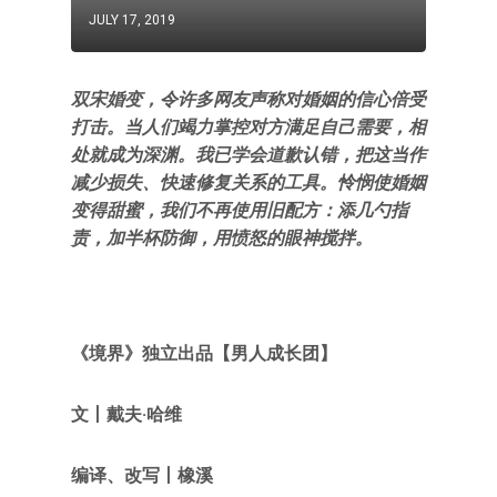
JULY 17, 2019
双宋婚变，令许多网友声称对婚姻的信心倍受
打击。当人们竭力掌控对方满足自己需要，相
处就成为深渊。我已学会道歉认错，把这当作
减少损失、快速修复关系的工具。怜悯使婚姻
变得甜蜜，我们不再使用旧配方：添几勺指
责，加半杯防御，用愤怒的眼神搅拌。
《境界》
独立出品【男人成长团
】
文
丨
戴夫·哈维
编译、改写
丨
橡溪