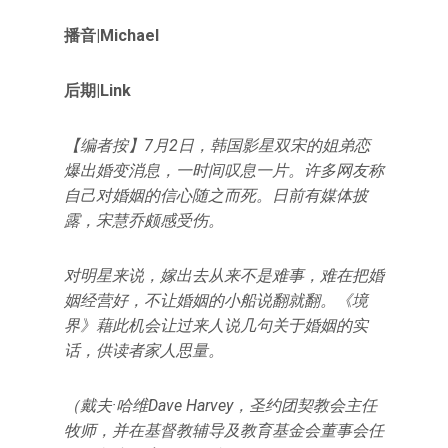
播音|Michael
后期|Link
【编者按】7月2日，韩国影星双宋的姐弟恋
爆出婚变消息，一时间叹息一片。
许多网友称
自己对婚姻的信心随之而死。
日前有媒体披
露，宋慧乔颇感受伤。
对明星来说，嫁出去从来不是难事，难在把婚
姻经营好，不让婚姻的小船说翻就翻。
《境
界》藉此机会让过来人说几句关于婚姻的实
话，供读者家人思量。
（戴夫·哈维Dave Harvey，圣约团契教会主任
牧师，并在基督教辅导及教育基金会董事会任