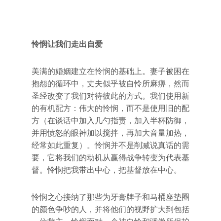
怜悯让我们走出自爱
美满的婚姻建立在怜悯的基础上。妻子被困在
抱怨的循环中，丈夫似乎被自怜所麻痹，然而
圣经改变了我们对待彼此的方式。我们使用新
的有机配方：伟大的怜悯，而不是使用旧的配
方（在谈话中加入几勺指责，加入半杯防御，
并用愤怒的眼神加以搅拌，再加大音量加热，
经常如此重复）。怜悯并不是削减说真话的需
要，它将我们的动机从赢得战争转变为代表基
督。怜悯把我带出中心，把基督放在中心。
怜悯之心接纳了那些为牙膏牌子和马桶座垫圈
的颜色争吵的人，并将他们的视野扩大到包括