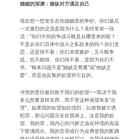
婚姻的深渊：操纵对方满足自己
现在想一想发生在你婚姻里的争吵。你们最后
一次激烈的交流是因为什么？圣经里有一段
话：“你们中间的争战斗殴是从哪里来的呢？
不是从你们百体中战斗之私欲来的吗？你们贪
恋，还是得不着；你们杀害嫉妒，又斗殴争
战，也不能得。你们得不着，是因为你们不
求。”根本问题不是“她缺乏尊重”或“他缺乏
爱”，而是由反叛的欲望所引起的。
冲突的责任被归咎于我们的欲望——取决于我
多么想要某样东西，而不管这种渴望有多“合
理”。如果我的欲望如此强烈，以致我被引诱
犯罪，那么问题完全在我身上。这是我的欲
望、我的罪，我内心的污秽之油在环境的高温
下喷涌而出。我的言语或行为会诱使我的配偶
挑起或升级冲突吗？当然可以，当我这样做的