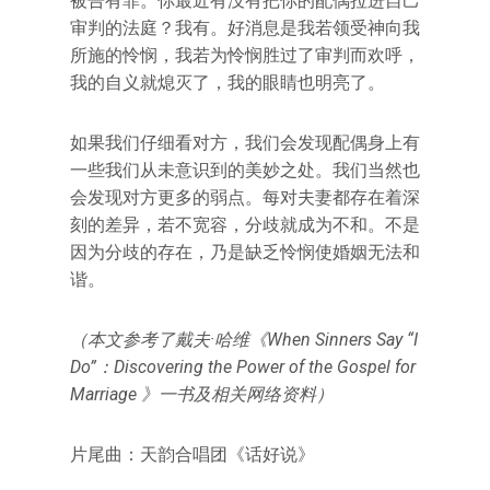
被告有罪。你最近有没有把你的配偶拉进自己
审判的法庭？我有。好消息是我若领受神向我
所施的怜悯，我若为怜悯胜过了审判而欢呼，
我的自义就熄灭了，我的眼睛也明亮了。
如果我们仔细看对方，我们会发现配偶身上有
一些我们从未意识到的美妙之处。我们当然也
会发现对方更多的弱点。每对夫妻都存在着深
刻的差异，若不宽容，分歧就成为不和。不是
因为分歧的存在，乃是缺乏怜悯使婚姻无法和
谐。
（本文参考了戴夫·哈维《When Sinners Say “I
Do”：
Discovering the Power of the Gospel for
Marriage 》一书及相关网络资料）
片尾曲：天韵合唱团《话好说》