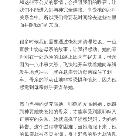
和这些不公义的事情，会拦阻我们的呼召，让
我们不能进入到与神完全连接、享受祂的那种
关系当中。所以我们需要花时间除去这些在里
面拦阻我们的东西。
很多时候我们需要通过饶恕来清理垃圾。一位
宣教士饶恕母亲的故事，让我很感动。她的哥
哥刚在一处危险的山路上因为车祸去世，母亲
因为一点小事大怒，飞快地开车载着她向车祸
发生地点冲去，就在悬崖旁边母亲踩住了刹
车。母亲的举动让她非常恐惧和愤怒，因为她
感觉到母亲似乎要谋杀她。
然而当神的灵充满她、耶稣的爱临到她，她感
到神要她饶恕她的母亲，才能享受到跟耶稣真
正亲密的关系。她就选择了饶恕妈妈，为妈妈
祷告。这个过程非常困难，当她顺服下来，她
的母亲就被圣灵充满，身上邪恶的势力就逃跑