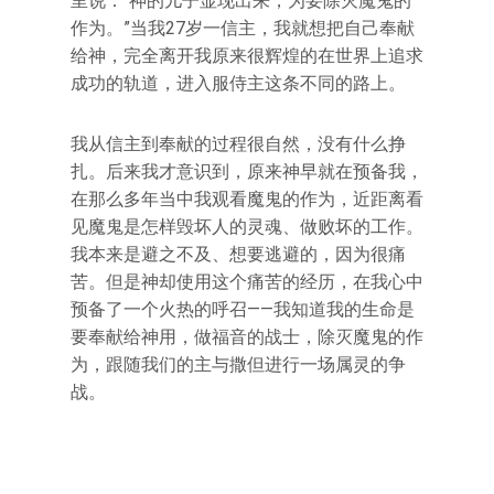
里说：“神的儿子显现出来，为要除灭魔鬼的
作为。”当我27岁一信主，我就想把自己奉献
给神，完全离开我原来很辉煌的在世界上追求
成功的轨道，进入服侍主这条不同的路上。
我从信主到奉献的过程很自然，没有什么挣
扎。后来我才意识到，原来神早就在预备我，
在那么多年当中我观看魔鬼的作为，近距离看
见魔鬼是怎样毁坏人的灵魂、做败坏的工作。
我本来是避之不及、想要逃避的，因为很痛
苦。但是神却使用这个痛苦的经历，在我心中
预备了一个火热的呼召——我知道我的生命是
要奉献给神用，做福音的战士，除灭魔鬼的作
为，跟随我们的主与撒但进行一场属灵的争
战。