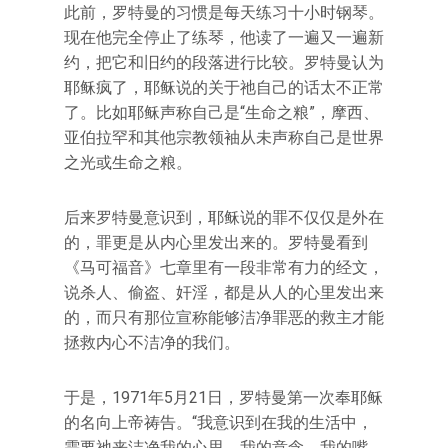
此前，罗特曼的习惯是每天练习十小时钢琴。
现在他完全停止了练琴，他读了一遍又一遍新
约，把它和旧约的段落进行比较。罗特曼认为
耶稣疯了，耶稣说的关于祂自己的话太不正常
了。比如耶稣声称自己是“生命之粮”，摩西、
亚伯拉罕和其他宗教领袖从未声称自己是世界
之光或生命之粮。
后来罗特曼意识到，耶稣说的罪不仅仅是外在
的，罪更是从内心里发出来的。罗特曼看到
《马可福音》七章里有一段非常有力的经文，
说杀人、偷盗、奸淫，都是从人的心里发出来
的，而只有那位宣称能够洁净罪恶的救主才能
拯救内心不洁净的我们。
于是，1971年5月21日，罗特曼第一次奉耶稣
的名向上帝祷告。“我意识到在我的生活中，
需要祂来洁净我的心思、我的意念、我的嘴