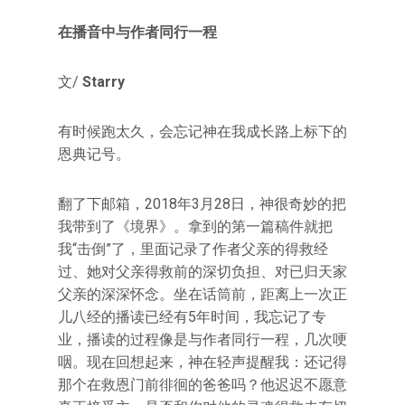
在播音中与作者同行一程
文/
Starry
有时候跑太久，会忘记神在我成长路上标下的
恩典记号。
翻了下邮箱，2018年3月28日，神很奇妙的把
我带到了《境界》。拿到的第一篇稿件就把
我“击倒”了，里面记录了作者父亲的得救经
过、她对父亲得救前的深切负担、对已归天家
父亲的深深怀念。坐在话筒前，距离上一次正
儿八经的播读已经有5年时间，我忘记了专
业，播读的过程像是与作者同行一程，几次哽
咽。现在回想起来，神在轻声提醒我：还记得
那个在救恩门前徘徊的爸爸吗？他迟迟不愿意