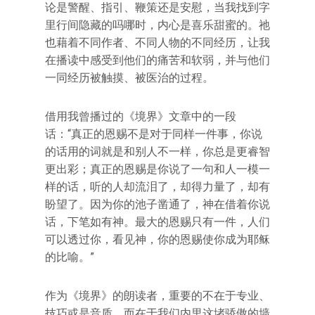
论是警醒、指引、鞭策还是安慰，当我找到字
里行间隐藏的吗哪时，内心是喜乐甜蜜的。祂
也藉着不同作者、不同人物的不同经历，让我
在播读中感受到他们的痛苦和软弱，并与他们
一同经历被触摸、被医治的过程。
借用我曾播过的《境界》文章中的一段
话：“真正的恩赐不是对于同样一件事，你说
的话用的词就是和别人不一样，你总是更睿智
更出彩；真正的恩赐是你说了一句和人一模一
样的话，听的人却流泪了，却得力量了，却有
盼望了。因为你的池子凿通了，神在借着你说
话，下笔如有神。最大的恩赐只有一件，人们
可以透过你，看见神，你的恩赐使你成为耶稣
的比喻。”
作为《境界》的朗读者，重要的不在于专业、
技巧或是音质，而在于我们内里这堵骄傲的墙