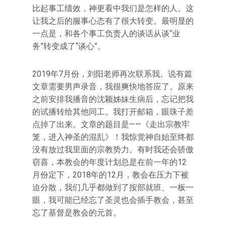
比起事工绩效，神更看中我们是怎样的人。这
让我之后的服事心态有了很大转变。最明显的
一点是，和各个事工负责人的谈话从谈“业
务”转变成了“谈心”。
2019年7月份，刘阳老师再次联系我。说有篇
文章需要男声录音，我很爽快地答应了。原来
之前安排我播音的沈颖姊妹生病后，忘记把我
的试播转给其他同工。我打开邮箱，眼珠子差
点掉了出来。文章的题目是——《走出宗教牢
笼，进入神圣的混乱》！我惊觉神自始至终都
没有放过我里面的宗教势力。有时我还会骄傲
窃喜，本教会的年度计划总是在前一年的12
月份定下，2018年的12月，教会在压力下被
迫分散，我们几乎都做到了按部就班、一板一
眼，我可能已经忘了圣灵也会插手教会，甚至
忘了基督是教会的元首。