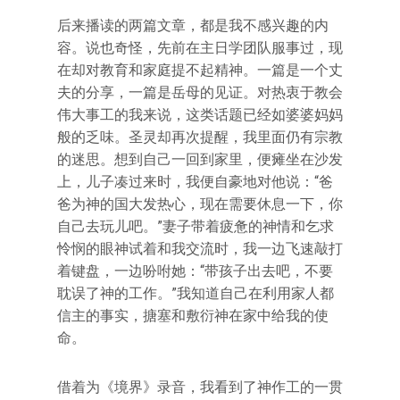
后来播读的两篇文章，都是我不感兴趣的内
容。说也奇怪，先前在主日学团队服事过，现
在却对教育和家庭提不起精神。一篇是一个丈
夫的分享，一篇是岳母的见证。对热衷于教会
伟大事工的我来说，这类话题已经如婆婆妈妈
般的乏味。圣灵却再次提醒，我里面仍有宗教
的迷思。想到自己一回到家里，便瘫坐在沙发
上，儿子凑过来时，我便自豪地对他说：“爸
爸为神的国大发热心，现在需要休息一下，你
自己去玩儿吧。”妻子带着疲惫的神情和乞求
怜悯的眼神试着和我交流时，我一边飞速敲打
着键盘，一边吩咐她：“带孩子出去吧，不要
耽误了神的工作。”我知道自己在利用家人都
信主的事实，搪塞和敷衍神在家中给我的使
命。
借着为《境界》录音，我看到了神作工的一贯