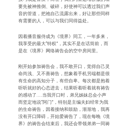
要先被神推倒、破碎，好使神可以透过我们声
音的管道，把祂自己流露出来，好让那些同样
有需要的人，可以与我们同得益处。
因着播音服侍成为《境界》同工，一年多来，
我享受的最大“特权”，其实不是在话筒前，而
是在《境界》网络祷告会的空中房间里。
刚开始参加祷告会，我不敢开口，觉得自己灵
命尚浅、又不善祷告，想象着手机另端都是很
有生命的高知分子，有些自卑。每次都是抱着
听听就好的心态进去，结果听着听着就有祷告
的感动了……当我开口时，弟兄姊妹总会小声
而坚定地说“阿门”，特别是主编夫妇经常为我
的生命祷告，因着接纳和鼓励，渐渐地，我再
没有开口障碍，开始爱祷告了，现在每晚《境
界》的祷告会结束后，我还会带领弟弟一同祷