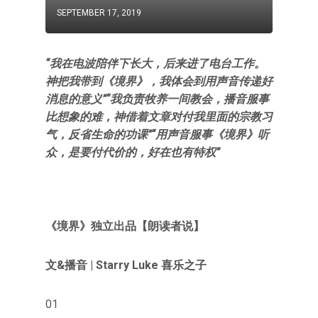
SEPTEMBER 17, 2019
“我在电波陪伴下长大，后来进了电台工作。
神把我带到《境界》，我体会到用声音传递好
消息的意义”“我负责牧养一间教会，播音服事
比想象的难，神借着文章对付我里面的宗教习
气，反省生命的功课”“用声音服事《境界》听
众，是要付代价的，好在也有特权”
《境界》
独立出品
【朗读者说】
文&播音 | Starry Luke 喜乐之子
01