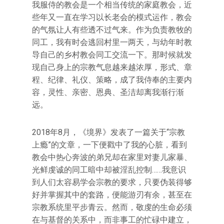
我服侍的教会是一个相当传统的家庭教会，近
些年又一直在学习以长老会的模式运作，教会
的气氛让人有些透不过气来。作为负责教牧的
同工，我有时会逃回村里一两天，与幼年时教
导自己的乡村教会同工交流一下。那时候就发
现自己身上的宗教气息越来越浓厚，形式、章
程、纪律、礼仪、策略，成了我侍奉的主要内
容，灵性、亲密、恩典、圣洁却离我渐行渐
远。
2018年8月，《境界》发表了一篇关于“宗教
上瘾”的文章，一下便戳中了我的心脏，看到
教会中热心奔波的弟兄却在家里对妻儿家暴、
光鲜虔诚的同工暗中却被淫乱控制……我意识
到人们太容易学会宗教的要求，只要伪装得够
好并掌握其中的套路，便能游刃有余，甚至在
宗教系统里平步青云。然而，敬虔的生命必须
在与基督的关系中，而非事工的忙碌中建立，