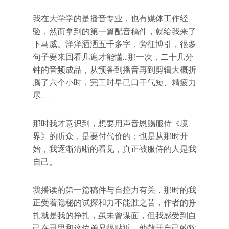
我在大学学的是播音专业，也有媒体工作经
验，然而拿到的第一篇配音稿件，就给我来了
下马威。洋洋洒洒五千多字，旁征博引，很多
句子要来回看几遍才能懂…那一次，二十几分
钟的音频成品，从预备到播音再到剪辑大概折
腾了六个小时，完工时早已口干气短、精疲力
尽……
那时我才意识到，想要用声音恩赐服侍《境
界》的听众，是要付代价的；也是从那时开
始，我逐渐清晰的看见，真正被服侍的人是我
自己。
我播读的第一篇稿件与自控力有关，那时的我
正受着隐秘的试探和力不能胜之苦，作者的挣
扎就是我的挣扎，虽未曾谋面，但我感受到自
己在灵里和这位弟兄很贴近，他敞开自己的软