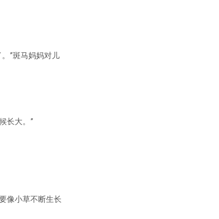
了。”斑马妈妈对儿
候长大。”
要像小草不断生长