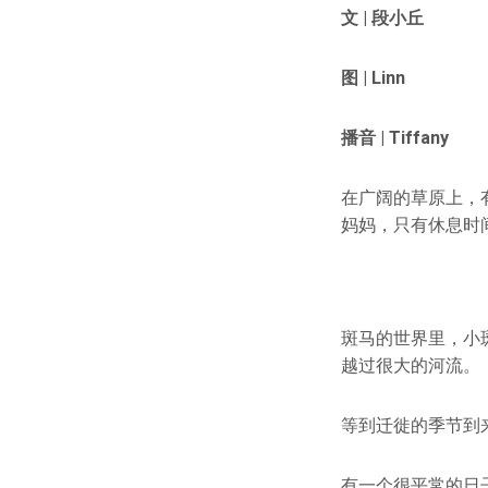
文
|
段小丘
图
|
Linn
播音 | Tiffany
在广阔的草原上，
妈妈，只有休息时
斑马的世界里，小
越过很大的河流。
等到迁徙的季节到
有一个很平常的日