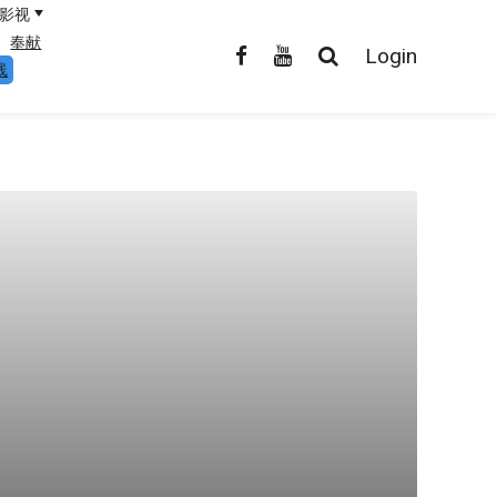
影视
奉献
Login
线