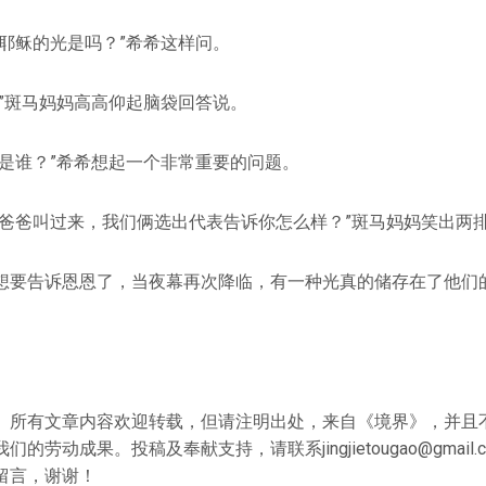
要耶稣的光是吗？”希希这样问。
。”斑马妈妈高高仰起脑袋回答说。
稣是谁？”希希想起一个非常重要的问题。
将爸爸叫过来，我们俩选出代表告诉你怎么样？”斑马妈妈笑出两
想要告诉恩恩了，当夜幕再次降临，有一种光真的储存在了他们
》所有文章内容欢迎转载，但请注明出处，来自《境界》，并且
的劳动成果。投稿及奉献支持，请联系jingjietougao@gmail
留言，谢谢！