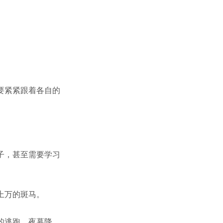
要紧紧跟着各自的
子，甚至需要学习
上万的斑马。
的逃跑，夜幕降