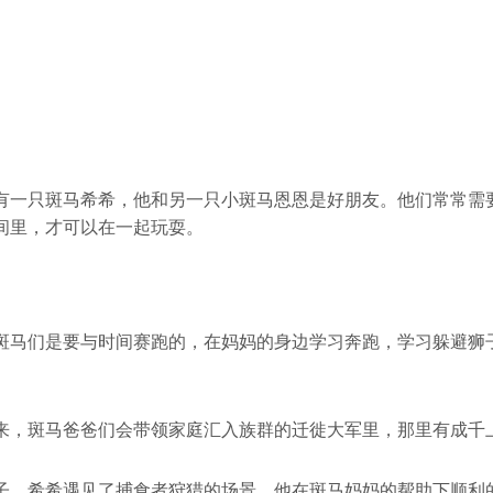
有一只斑马希希，他和另一只小斑马恩恩是好朋友。他们常常需
间里，才可以在一起玩耍。
斑马们是要与时间赛跑的，在妈妈的身边学习奔跑，学习躲避狮
来，斑马爸爸们会带领家庭汇入族群的迁徙大军里，那里有成千
子，希希遇见了捕食者狩猎的场景，他在斑马妈妈的帮助下顺利