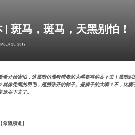
 | 斑马，斑马，天黑别怕！
MBER 25, 2019
希希开始害怕，这黑暗仿佛狩猎者的大嘴要将他吞下去！黑暗到
？就像秃鹰的羽毛，翅膀张开的样子。是狮子的大嘴？不，比狮
草原吞下去了。
【希望频道】