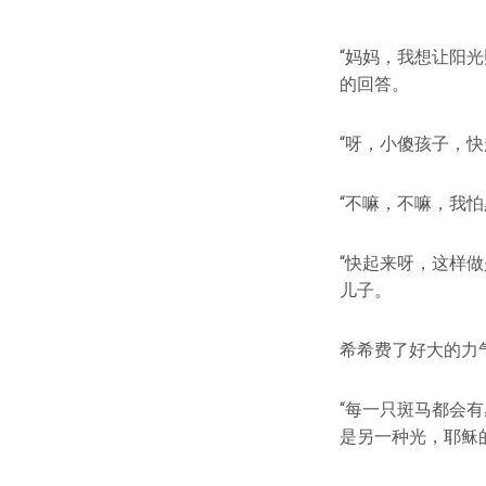
“妈妈，我想让阳
的回答。
“呀，小傻孩子，
“不嘛，不嘛，我
“快起来呀，这样
儿子。
希希费了好大的力
“每一只斑马都会
是另一种光，耶稣