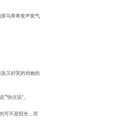
的斑马希希瓮声瓮气
着急又好笑的劝她的
”“快点说”。
的可不是阳光，而