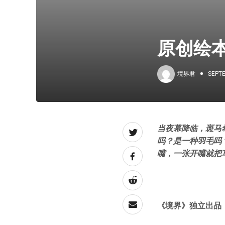
原创绘本
境界君
SEPTE
当夜幕降临，斑马
吗？是一种羽毛吗
嘴，一张开嘴就把
《境界》独立出品