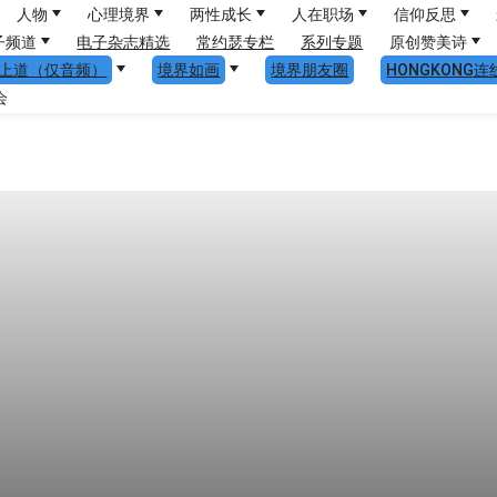
人物
心理境界
两性成长
人在职场
信仰反思
子频道
电子杂志精选
常约瑟专栏
系列专题
原创赞美诗
上道（仅音频）
境界如画
境界朋友圈
HONGKONG连
会