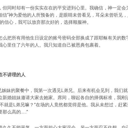
，但同时却有一份实实在在的平安进到心里。我确信，神一定会
相信“神为爱他的人所预备的，是眼睛未曾看见，耳朵未曾听见，
纯的信心，我可以放弃那次好的，选择顺服神。
怎么把所有用他生日设定的账号密码全部换成了跟耶稣有关的数
我心里住了六年的人。我只知道自己被恩典包裹着。
性不讲理
的人
在弟兄姊妹的聚餐中，我第一次遇见L弟兄。后来有机会见到，我们
位新婚姐妹邀请大家去她家。席间，聊起各自的择偶标准，我刚
这不就是L弟兄嘛？”在场的人竟然都觉得是他。我从未想过，赶紧
那么高的……”
情久久不能平复，一方面担心大家误会，另一方面忍不住想，自