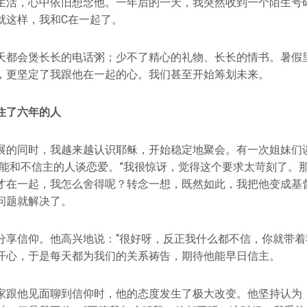
生活，心中依旧想念他。一年后的一天，我突然收到一个陌生号
就这样，我和C在一起了。
天都会煲长长的电话粥；少不了精心的礼物、长长的情书。暑假
，更坚定了我跟他在一起的心。我们甚至开始筹划未来。
住了六年的人
展的同时，我越来越认识耶稣，开始稳定地聚会。有一次姐妹们
不能和不信主的人谈恋爱。”我很惊讶，觉得这个要求太苛刻了。
才在一起，我怎么舍得呢？转念一想，既然如此，我把他变成基
问题就解决了。
分享信仰。他高兴地说：“很好呀，反正我什么都不信，你就带着
开心，于是每天都为我们的关系祷告，期待他能早日信主。
家跟他见面聊到信仰时，他的态度发生了极大改变。他坚持认为：