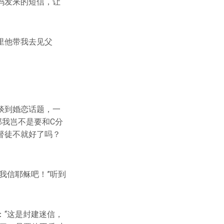
码发来的短信，让
里他带我去见父
谈到婚恋话题，一
那我岂不是要和C分
督徒不就好了吗？
我信耶稣吧！”听到
“这是封建迷信，