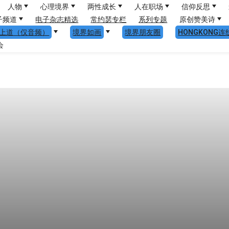
人物
心理境界
两性成长
人在职场
信仰反思
子频道
电子杂志精选
常约瑟专栏
系列专题
原创赞美诗
上道（仅音频）
境界如画
境界朋友圈
HONGKONG连
会