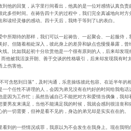
收到他的回复，从字里行间看出，他真的是一位对感情认真负责
彼此多些时间。在祷告四十天的过程中，我们完全真诚地向对方
法和读经灵修的感动。四十天后，我终于等到了L的表白。
爱中所期待的那样，我们可以一起祷告、一起聚会、一起服侍，
美好。但随着相处深入，彼此身上的差异和缺点也慢慢暴露，曾
火线。比如我起初十分欣赏他是一个很有原则的人，后来却发现
”；而他被我活泼开朗、善于交谈的性格吸引，后来却发现我有时
语上伤害他。
“不可含怒到日落”，及时沟通，乐意操练彼此包容。在近半年的
是一个任性不讲理的人，会因为弟兄没有在约好的时间给我电话
他是因为工作忙；虽然告诫自己不能把对方和爱情当偶像，我却
想要男友来满足，当他不能满足我的时候，我就会感到很沮丧和
心的一切需要，但神是看不见的，身边的弟兄却是实实在在的。
里看到的一些情况或罪，我原以为不会发生在我身上。现在我明