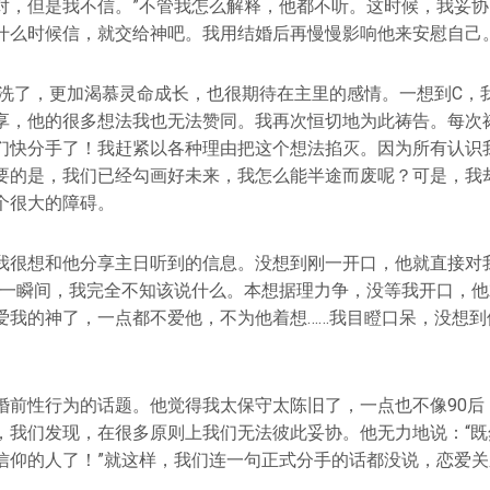
对，但是我不信。”不管我怎么解释，他都不听。这时候，我妥
什么时候信，就交给神吧。我用结婚后再慢慢影响他来安慰自己
我受洗了，更加渴慕灵命成长，也很期待在主里的感情。一想到C，
享，他的很多想法我也无法赞同。我再次恒切地为此祷告。每次
们快分手了！我赶紧以各种理由把这个想法掐灭。因为所有认识
要的是，我们已经勾画好未来，我怎么能半途而废呢？可是，我
个很大的障碍。
我很想和他分享主日听到的信息。没想到刚一开口，他就直接对我
那一瞬间，我完全不知该说什么。本想据理力争，没等我开口，
爱我的神了，一点都不爱他，不为他着想……我目瞪口呆，没想到
婚前性行为的话题。他觉得我太保守太陈旧了，一点也不像90后
，我们发现，在很多原则上我们无法彼此妥协。他无力地说：“既
信仰的人了！”就这样，我们连一句正式分手的话都没说，恋爱