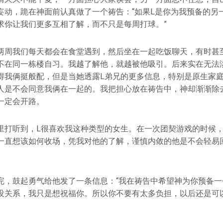
妄动，跪在神面前认真做了一个祷告：“如果L是你为我预备的另
求你让我们更多互相了解，而不只是每周打球。”
两周我们每天都会在食堂遇到，然后坐在一起吃饭聊天，有时甚
不在同一栋楼自习。我越了解他，就越被他吸引。后来实在无法
得我俩挺般配，但是当她透露L弟兄的更多信息，特别是原生家
人是不会同意我俩在一起的。我把担心放在祷告中，神却渐渐除
一定会开路。
里打听到，L很喜欢我这种类型的女生。在一次团契游戏的时候，
一直想该如何收场，凭我对他的了解，谨慎内敛的他是不会轻易
完，鼓起勇气给他发了一条信息：“我在祷告中希望神为你预备一
没关系，我只是想祝福你。所以你不要有太多负担，以后还是可