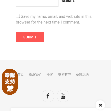
WEBSITE
Save my name, email, and website in this
browser for the next time I comment.
首页
联系我们
播客
境界有声
圣辩之约