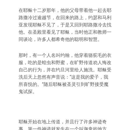
在耶稣十二岁那年，他的父母带着他一起去耶
路撒冷过逾越节，在回来的路上，约瑟和马利
亚发现耶稣不见了，于是又回到耶路撒冷去找
他。在圣殿里看见了耶稣，当时他正和教师一
同谈论，许多人都希奇他的聪明和智慧。
那时，有一个人名叫约翰，他穿着骆驼毛的衣
服，吃的是蝗虫和野蜜，在旷野传道劝人悔改
自己的行为，并在约旦河里给人施洗。耶稣受
洗后天上忽然有声音说：“这是我的爱子，我
所喜悦的。”随后耶稣被圣灵引到旷野接受魔
鬼试探。
耶稣开始在地上传道，并且行了许多神迹奇
事。第一件神迹就发生在一个叫迦拿的地方，