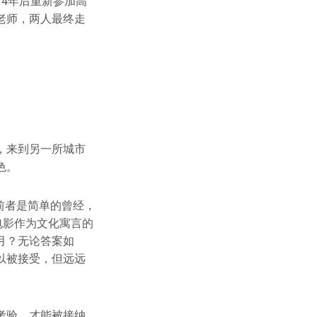
4年后重新参加高
老师，两人最终走
，来到另一所城市
色。
别，前者是简单的曾经，
电影作为文化寓言的
月？无论答案如
以被接受，但远远
考验，才能被接纳