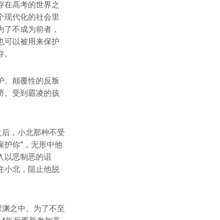
存在高考的世界之
个现代化的社会里
为了不成为前者，
也可以被用来保护
存。
护。颠覆性的反叛
济。受到霸凌的孩
之后，小北那种不受
保护你”，无形中他
入以恶制恶的诅
住小北，阻止他脱
深渊之中。为了不至