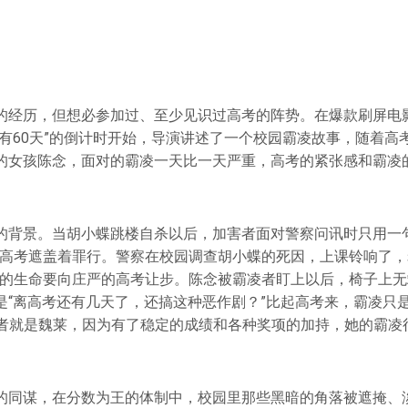
的经历，但想必参加过、至少见识过高考的阵势。在爆款刷屏电
还有60天”的倒计时开始，导演讲述了一个校园霸凌故事，随着高
的女孩陈念，面对的霸凌一天比一天严重，高考的紧张感和霸凌
的背景。当胡小蝶跳楼自杀以后，加害者面对警察问讯时只用一句
，高考遮盖着罪行。警察在校园调查胡小蝶的死因，上课铃响了，
活的生命要向庄严的高考让步。陈念被霸凌者盯上以后，椅子上
是“离高考还有几天了，还搞这种恶作剧？”比起高考来，霸凌只是
的作者就是魏莱，因为有了稳定的成绩和各种奖项的加持，她的霸凌
。
的同谋，在分数为王的体制中，校园里那些黑暗的角落被遮掩、