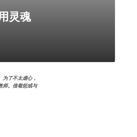
用灵魂
。为了不太虐心，
教师。借着惩戒与