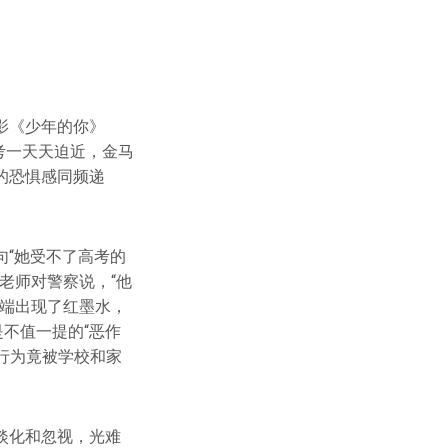
影《少年的你》
考一天天迫近，金马
的恐惧感同频递
“她受不了高考的
老师对警察说，“他
无端出现了红墨水，
不值一提的“恶作
行为竟被学校和家
淡化和忽视，光难