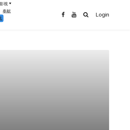
影视
奉献
Login
线