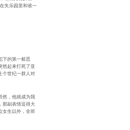
你在失乐园里和谁一
犯下的第一桩恶
突然起来打死了亚
上个世纪一群人对
而然，他就成为我
，那副表情逗得大
位女生以外，全班