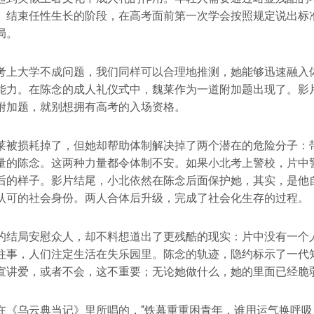
。结束任性生长的阶段，在高考面前第一次学会按照规定说出标
局。
考上大学不成问题，我们同样可以合理地推测，她能够迅速融入
能力。在陈念的成人礼仪式中，魏莱作为一道附加题出现了。影
附加题，就别想拥有高考的入场资格。
莱被损耗掉了，但她却帮助体制解决掉了两个潜在的危险分子：
量的陈念。这两种力量都令体制不安。如果小北考上警校，片中
后的样子。影片结尾，小北依然在陈念后面保护她，其实，是他
认可的社会身份。两人合体后升级，完成了社会化生存的过程。
的结局安慰众人，却不料想道出了更残酷的现实：片中没有一个
往事，人们注定生活在失乐园里。陈念的轨迹，隐约标示了一代
宣讲爱，或者不会，这不重要；无论她做什么，她的里面已经脆
在《乌云典当记》里所唱的，“铁幕重重困青年，谁用运气换呼吸