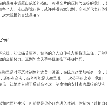
命的霸凌中透露出成长的残酷，弥漫全片的压抑气氛提醒我们，
着每个人。走出影院的你，或许并没有意识到，高考所代表的体
一次大规模的合法霸凌？
护你”
择求援，却让痛苦更深。警察的介入迫使校方更换班主任，开除
做的全部努力。直到陈念失手将魏莱推下楼梯摔死。
者那里是对罪恶体制性的遮盖与漠视，在陈念这里却摇身一变，
平，还好有高考，高考可能是人生里唯一一次公平的比赛，我们一
短信，让她寄希望于通过高考这一制度性的安排逃离黑暗的阴沟
。
感和体面的生活，但前提是你必须先进入体制。体制为了维护自