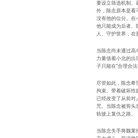
要设立筛选机制。
外，陈念原本是看
没有他的位分。在
他只能成为后者。
人、守护世界，在
当陈念尚未通过高
力量借着小北的出
子只能在“合理合
尽管如此，陈念希
拘束、带着破坏性
已经改变了从前对
咒。当陈念被剪头
轨驶上复仇之路。
当陈念失手将魏莱