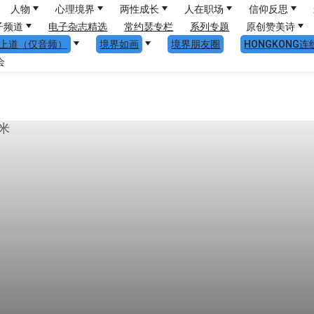
人物
心理境界
两性成长
人在职场
信仰反思
子频道
电子杂志精选
常约瑟专栏
系列专题
原创赞美诗
上道（仅音频）
境界如画
境界朋友圈
HONGKONG连
会