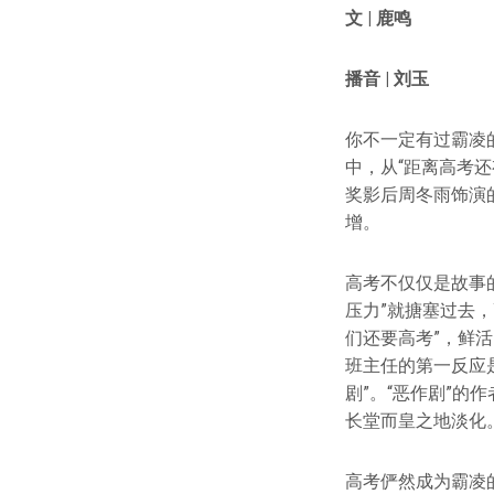
文 | 鹿鸣
播音 | 刘玉
你不一定有过霸凌
中，从“距离高考
奖影后周冬雨饰演
增。
高考不仅仅是故事
压力”就搪塞过去
们还要高考”，鲜
班主任的第一反应
剧”。“恶作剧”
长堂而皇之地淡化
高考俨然成为霸凌