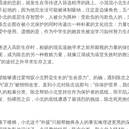
霸凌的悲剧，就发生在等待进入筛选程序的路上。小混混小北生
不起他的，因为他完全没可能被体制吸纳，注定是边缘角色，五
小北的底层生存智慧中，人被分为两种：受欺负的与欺负人的，
陈念企图在被小北保护的同时传递出一种朴素的文化信念：力量
爱中使用。遗憾的是，作为中学生的她首先被迫学习如何努力生
考进入高阶生存时，粗砺的现实逼她寻求之前所鄙视的力量的保
现，成为陈念的另一种救赎力量，就像江湖成为庙堂失效时的救
法”的途径之外寻求生存之道。
望能够通过爱驾驭小北野蛮生长的“生命原力”。的确，遇到陈念
的“原力”被悄悄改变。直到小北对陈念说那句：“你保护世界，我
人的粗暴分类。陈念帮助小北坚持住作为保护者的底线，而不陷
发、拍裸照之后，小北的底线遭遇了最强烈的挑战，陈念死死抱
推下楼梯，小北这个“外援”只能帮她将杀人的事实掩埋进更黑的