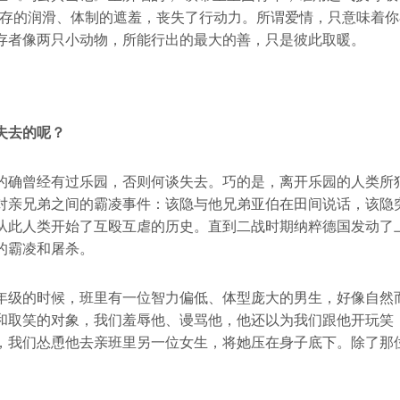
生存的润滑、体制的遮羞，丧失了行动力。所谓爱情，只意味着
存者像两只小动物，所能行出的最大的善，只是彼此取暖。
失去的呢？
的确曾经有过乐园，否则何谈失去。巧的是，离开乐园的人类所
对亲兄弟之间的霸凌事件：该隐与他兄弟亚伯在田间说话，该隐
从此人类开始了互殴互虐的历史。直到二战时期纳粹德国发动了
的霸凌和屠杀。
年级的时候，班里有一位智力偏低、体型庞大的男生，好像自然
和取笑的对象，我们羞辱他、谩骂他，他还以为我们跟他开玩笑
，我们怂恿他去亲班里另一位女生，将她压在身子底下。除了那