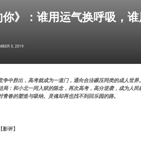
的你》：谁用运气换呼吸，谁
MBER 3, 2019
竞争中胜出，高考就成为一道门，通向合法碾压同类的成人世界
结局：和小北一同入狱的陈念，再次高考，高分逆袭，成为人民
对青春的塑造与吸纳。灵魂却再也找不到回乐园的路。
【影评】