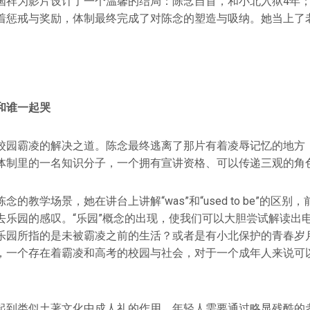
国祥为影片设计了一个温馨的结局：陈念自首，和小北入狱4年；
着惩戒与奖励，体制最终完成了对陈念的塑造与吸纳。她当上了
和谁一起哭
校园霸凌的解决之道。陈念最终逃离了那片有着凌辱记忆的地方
体制里的一名知识分子，一个拥有宣讲资格、可以传递三观的角
的教学场景，她在讲台上讲解“was”和“used to be”的区
去乐园的感叹。“乐园”概念的出现，使我们可以大胆尝试解读出
乐园所指的是未被霸凌之前的生活？或者是有小北保护的青春岁
，一个存在着霸凌和高考的校园与社会，对于一个成年人来说可
起到类似土著文化中成人礼的作用。年轻人需要通过略显残酷的