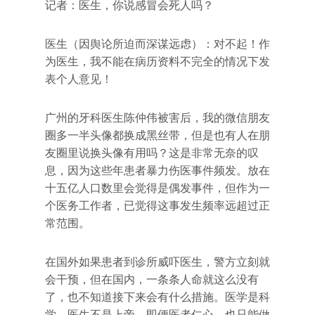
记者：医生，你说感冒会死人吗？
医生（因舆论所迫而深谋远虑）：对不起！作
为医生，我不能在病历资料不完全的情况下发
表个人意见！
广州的牙科医生陈仲伟被害后，我的微信朋友
圈多一半头像都换成黑丝带，但是也有人在朋
友圈里说换头像有用吗？这是非常无奈的叹
息，因为这些年患者暴力伤医事件频发。放在
十五亿人口数里会觉得是偶发事件，但作为一
个医务工作者，已觉得这事发生频率远超过正
常范围。
在国外如果患者到诊所威吓医生，警方立刻就
会干预，但在国内，一条条人命就这么没有
了，也不知道接下来会有什么措施。医学是科
学，医生不是上帝。即便医者仁心，也只能做