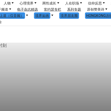
人物
心理境界
两性成长
人在职场
信仰反思
子频道
电子杂志精选
常约瑟专栏
系列专题
原创赞美诗
上道（仅音频）
境界如画
境界朋友圈
HONGKONG连
会