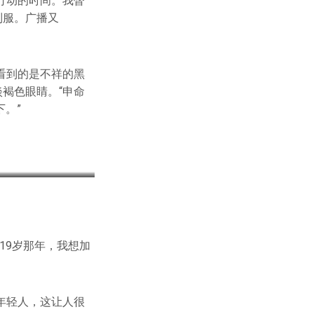
行动的时间。我瞥
制服。广播又
看到的是不祥的黑
褐色眼睛。“申命
下。”
19岁那年，我想加
年轻人，这让人很