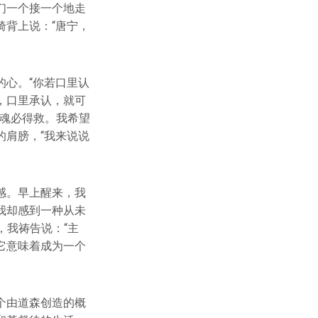
们一个接一个地走
背上说：“唐宁，
心。“你若口里认
，口里承认，就可
灵魂必得救。我希望
肩膀，“我来说说
感。早上醒来，我
我却感到一种从未
，我祷告说：“主
它意味着成为一个
个由道森创造的概