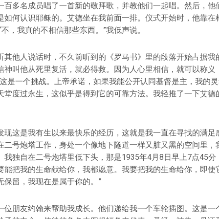
一百多名成员唱了一首新的敬拜歌，并教他们一起唱。然后，他
是如何认识耶稣的。艾德坐在我前面一排。仪式开始时，他靠在椅
“不，我真的不相信那些东西。”我低声说。
听其他人说话时，不久前听到的《罗马书》里的段落开始占据我的
信神叫他从死里复活，就必得救。因为人心里相信，就可以称义
到这是一个挑战。上帝承诺，如果我能公开认同基督是主，我的
天堂度过永生，这似乎是得到它的可靠方法。我轻推了一下艾德的
发现这是我有生以来最快乐的经历，这就是我一直在寻找的满足
在二号炮塔工作，身处一个像地下隧道一样又脏又黑的空间里，
我独自在二号炮塔里低下头，那是1935年4月8日早上7点45分
要能把我的生命献给你，我都愿意。我要把我的生命给你，即使
无保留，我现在是属于你的。”
一位朋友约翰来帮助我成长。他们递给我一个车轮插图。这是一