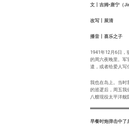
文丨吉
姆
•
唐宁（Jim
改写丨展
播音丨喜乐之子
1941年12月6
的周六夜晚里。军
遣，或者给爱人写
我也在岛上。当时
的巡逻后，周五我
八艘现役太平洋舰
早餐时炮弹击中了