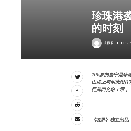
珍珠港
的时刻
境界君
DECEM
105岁的唐宁是
山坡上与他流泪挥
把局面交给上帝，
《境界》独立出品