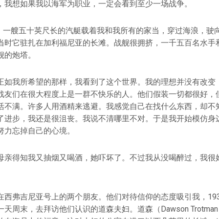
，我想如果我以海军为职业，一定会看到至少一场战争。
一天，一艘五十英尺长的汽艇载着我和我所有的家当，穿过海浪，驶
当时它驻扎在加利福尼亚的长滩。战舰很拥挤，一千五百名水手
舰的炮塔。
正如我所希望的那样，我看到了这个世界。我的理想并没有改变
战友们在很大程度上是一群不快乐的人。他们假装一切都很好，
活不满。许多人用酒精来逃避。我感觉自己在找什么东西，却不
了进步，我还是很沮丧。我说不清哪里不对。于是我开始模仿身
努力忘掉自己的心境。
母亲得知我又抽烟又喝酒，她吓坏了。不过我从没喝醉过，我很
在西弗吉尼亚号上的两个朋友。他们对待信仰的态度吸引我，193
天周末，去拜访他们认识的道森夫妇。道森（Dawson Trotm