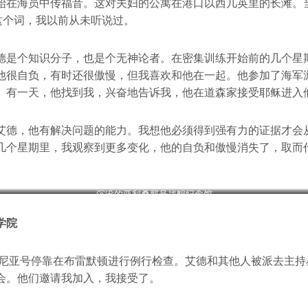
始在海员中传福音。这对夫妇的公寓在港口以西几英里的长滩。
”这个词，我以前从未听说过。
德是个知识分子，也是个无神论者。在密集训练开始前的几个星
他很自负，有时还很傲慢，但我喜欢和他在一起。他参加了海军
。有一天，他找到我，兴奋地告诉我，他在道森家接受耶稣进入
艾德，他有解决问题的能力。我想他必须得到强有力的证据才会
几个星期里，我观察到更多变化，他的自负和傲慢消失了，取而
沉没的亚利桑那号战舰纪念馆
学院
弗吉尼亚号停靠在布雷默顿进行例行检查。艾德和其他人被派去主
会。他们邀请我加入，我接受了。