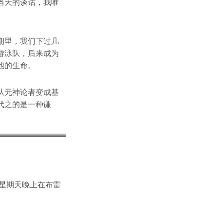
当天的谈话，我唯
期里，我们下过几
游泳队，后来成为
他的生命。
从无神论者变成基
代之的是一种谦
持星期天晚上在布雷