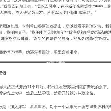
要攻击？这对美国和世界有什么影响？没有时间考虑这些，只有
：“我得回到船上去。”我跑回卧室，在不断传来的爆炸声中换上
敌人攻击。敌人确定为日本。所有军人返回舰船或车站。”
娜紧随其后。卡利希山谷两边都是山，所以我看不到珍珠港。我
前，我转向妻子。“我还能再见到她吗？”我注视着她那双惊恐的淡
莫丽娜突然冲我喊道。“永生的神是你的居所，祂永久的膀臂在你以
丽娜挥了挥手。她还穿着围裙，眼里含着泪水。
年轻时的唐宁
喝酒
世界大战正式开始11个月前，我出生在密苏里州堪萨斯城的乡下。
攒够钱上大学，然后上法学院，然后开始我的从政之路。
号是：加入海军，看看世界。对于一个从未离开密苏里州农村的