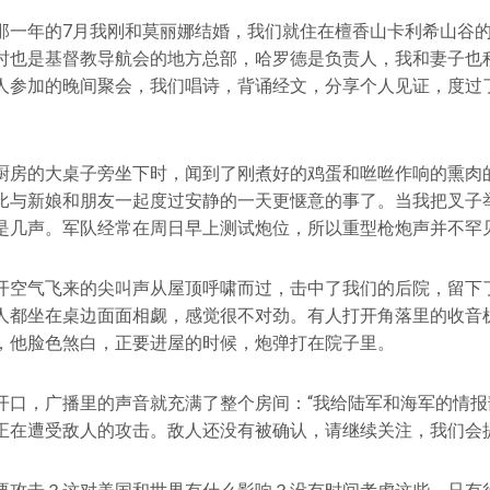
那一年的7月我刚和莫丽娜结婚，我们就住在檀香山卡利希山谷
时也是基督教导航会的地方总部，哈罗德是负责人，我和妻子也
人参加的晚间聚会，我们唱诗，背诵经文，分享个人见证，度过
厨房的大桌子旁坐下时，闻到了刚煮好的鸡蛋和咝咝作响的熏肉
比与新娘和朋友一起度过安静的一天更惬意的事了。当我把叉子
是几声。军队经常在周日早上测试炮位，所以重型枪炮声并不罕
开空气飞来的尖叫声从屋顶呼啸而过，击中了我们的后院，留下了
人都坐在桌边面面相觑，感觉很不对劲。有人打开角落里的收音
，他脸色煞白，正要进屋的时候，炮弹打在院子里。
开口，广播里的声音就充满了整个房间：“我给陆军和海军的情报
正在遭受敌人的攻击。敌人还没有被确认，请继续关注，我们会