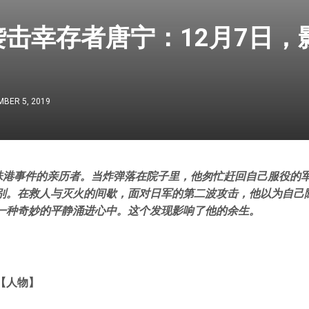
袭击幸存者唐宁：12月7日，
BER 5, 2019
珍珠港事件的亲历者。当炸弹落在院子里，他匆忙赶回自己服役的
别。在救人与灭火的间歇，面对日军的第二波攻击，他以为自己
一种奇妙的平静涌进心中。这个发现影响了他的余生。
【人物】