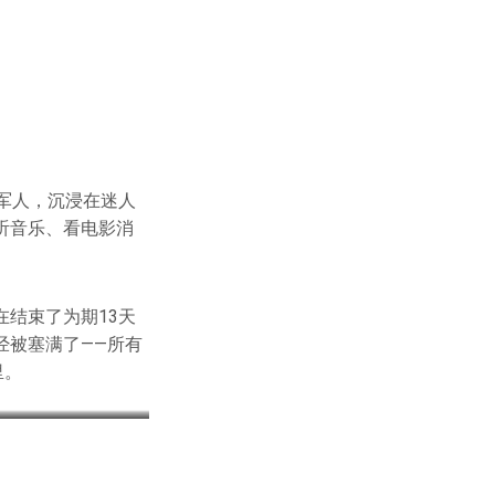
女军人，沉浸在迷人
听音乐、看电影消
结束了为期13天
经被塞满了——所有
里。