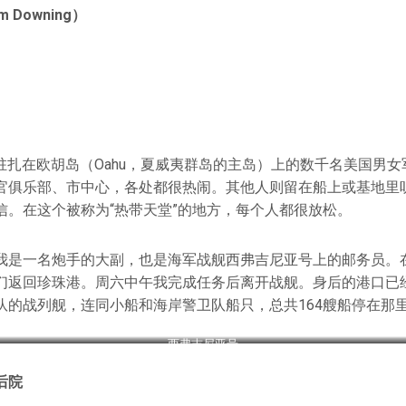
 Downing）
清
日，驻扎在欧胡岛（Oahu，夏威夷群岛的主岛）上的数千名美国男
官俱乐部、市中心，各处都很热闹。其他人则留在船上或基地里
信。在这个被称为“热带天堂”的地方，每个人都很放松。
我是一名炮手的大副，也是海军战舰西弗吉尼亚号上的邮务员。在
们返回珍珠港。周六中午我完成任务后离开战舰。身后的港口已
队的战列舰，连同小船和海岸警卫队船只，总共164艘船停在那
西弗吉尼亚号
后院