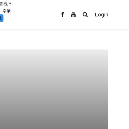
影视
奉献
Login
线