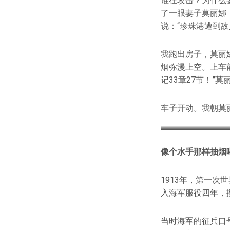
谁在攻击？为什么
了一眼妻子莫丽娜
说：“珍珠港遭到
我跑出房子，莫丽
烟弥漫上空。上车
记33章27节！”
车子开动。我朝莫
像个水手那样抽烟
1913年，第一次
入海军服役四年，
当时海军的征兵口