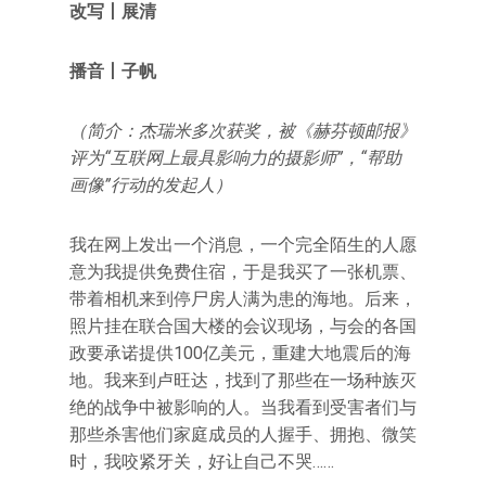
改写
丨
展清
播音丨子帆
（简介：杰瑞米多次获奖，被《赫芬顿邮报》
评为“互联网上最具影响力的摄影师”，“帮助
画像”行动的发起人）
我在网上发出一个消息，一个完全陌生的人愿
意为我提供免费住宿，于是我买了一张机票、
带着相机来到停尸房人满为患的海地。后来，
照片挂在联合国大楼的会议现场，与会的各国
政要承诺提供100亿美元，重建大地震后的海
地。我来到卢旺达，找到了那些在一场种族灭
绝的战争中被影响的人。当我看到受害者们与
那些杀害他们家庭成员的人握手、拥抱、微笑
时，我咬紧牙关，好让自己不哭……