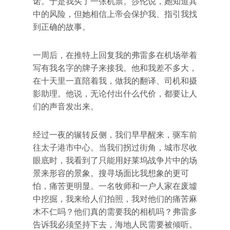
诺。于是我买了一张机票。莎伦说，她知道其
中的风险，但她相信上帝会保护我、指引我找
到正确的故事。
一周后，在推特上回复我的弗雷多在机场举着
写有我名字的牌子来接我。他和我差不多大，
在十天里一直陪着我，做我的翻译、司机和摄
影助理。他说，无论付出什么代价，都要让人
们的声音发出来。
经过一夜的辗转反侧，我们早早醒来，驱车前
往太子港市中心。当我们拐过街角，城市尽收
眼底时，我看到了只能用好莱坞战争片中的场
景来形容的景象。搜寻场面比我想象的更可
怕，痛苦更明显。一名牧师和一户人家在废墟
中挖掘，我来给人们拍照，我对他们的痛苦麻
木不仁吗？他们真的需要我的相机吗？弗雷多
告诉我必须坚持下去，海地人民需要被倾听。