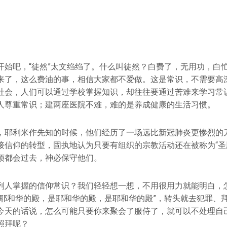
开始吧，“徒然”太文绉绉了。什么叫徒然？白费了，无用功，白
来了，这么费油的事，相信大家都不爱做。这是常识，不需要高
社会，人们可以通过学校掌握知识，却往往要通过苦难来学习常
人尊重常识；建两座医院不难，难的是养成健康的生活习惯。
，耶利米作先知的时候，他们经历了一场远比新冠肺炎更惨烈的
接信仰的转型，固执地认为只要有组织的宗教活动还在被称为“圣
烦都会过去，神必保守他们。
列人掌握的信仰常识？我们轻轻想一想，不用很用力就能明白，
是耶和华的殿，是耶和华的殿，是耶和华的殿”，转头就去犯罪、
今天的话说，怎么可能只要你来聚会了服侍了，就可以不处理自
照拜呢？