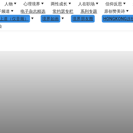
人物
心理境界
两性成长
人在职场
信仰反思
子频道
电子杂志精选
常约瑟专栏
系列专题
原创赞美诗
上道（仅音频）
境界如画
境界朋友圈
HONGKONG连
会