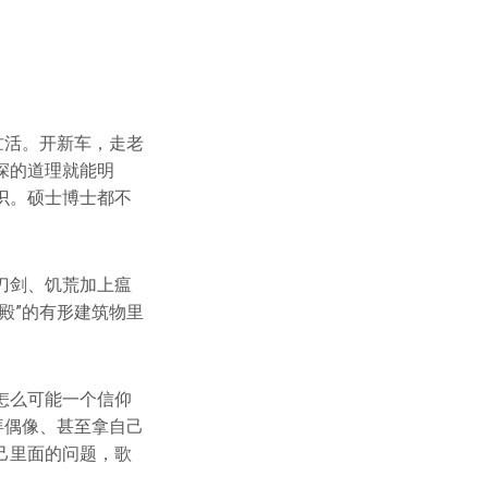
忙活。开新车，走老
深的道理就能明
识。硕士博士都不
刀剑、饥荒加上瘟
殿”的有形建筑物里
怎么可能一个信仰
拜偶像、甚至拿自己
己里面的问题，歌