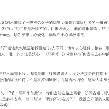
，耶利米描绘了一幅提炼银子的场景，像是给重症患者的一份医
。28节，“他们都是极悖逆的，往来谗谤人。他们是铜是铁，都行
肠而已。诊断结果，心硬化，病根在于心里极悖逆。
那群“轻轻忽忽地医治我百姓”的人不同，他专攻心脏科，整卷《耶
病人，唯一的办法是洗心，《耶利米书》4章14节“你当洗去心中
谁都不满都不服，满嘴是非，往来谗谤人，没办法接受任何指正
他们的症状如何，不是在罗列证据，而是给出结论：这些人本身
16、17节：耶和华如此说，你们当站在路上察看，访问古道，
心里必得安息。他们却说，“我们不行在其间”，我设立守望的人
不听”。