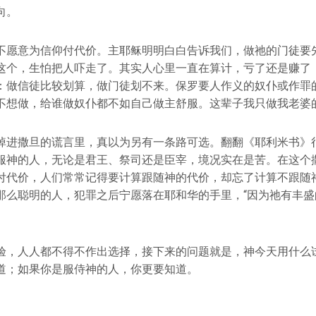
向。
不愿意为信仰付代价。主耶稣明明白白告诉我们，做祂的门徒要
这个，生怕把人吓走了。其实人心里一直在算计，亏了还是赚了
：做信徒比较划算，做门徒划不来。保罗要人作义的奴仆或作罪
不想做，给谁做奴仆都不如自己做主舒服。这辈子我只做我老婆
掉进撒旦的谎言里，真以为另有一条路可选。翻翻《耶利米书》
服神的人，无论是君王、祭司还是臣宰，境况实在是苦。在这个
付代价，人们常常记得要计算跟随神的代价，却忘了计算不跟随
那么聪明的人，犯罪之后宁愿落在耶和华的手里，“因为祂有丰盛
验，人人都不得不作出选择，接下来的问题就是，神今天用什么
道；如果你是服侍神的人，你更要知道。