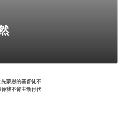
然
上先蒙恩的基督徒不
果你我不肯主动付代