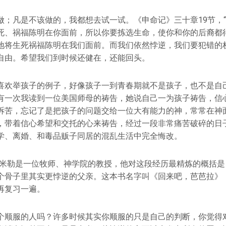
做；凡是不该做的，我都想去试一试。《申命记》三十章19节，
死、祸福陈明在你面前，所以你要拣选生命，使你和你的后裔都
地将生死祸福陈明在我们面前。而我们依然悖逆，我们要犯错的
自由。希望我们到时候还健在，还能回头。
喜欢举孩子的例子，好像孩子一到青春期就不是孩子，也不是自
有一次我读到一位美国师母的祷告，她说自己一为孩子祷告，信
诉苦，忘记了是把孩子的问题交给一位大有能力的神，常常在神
，带着信心希望和交托的心来祷告，经过一段非常痛苦破碎的日
学、离婚、和毒品贩子同居的混乱生活中完全悔改。
•米勒是一位牧师、神学院的教授，他对这段经历最精炼的概括是
个骨子里其实更悖逆的父亲。这本书名字叫《回来吧，芭芭拉》
再复习一遍。
个顺服的人吗？许多时候其实你顺服的只是自己的判断，你觉得