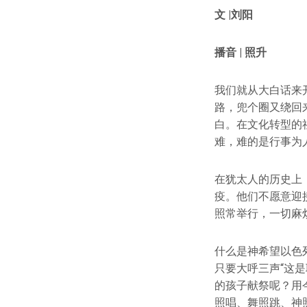
文 |刘阳
播音 | 照升
我们就从大白话来
路，兜个圈又绕回
白。在文化转型的
难，难的是行事为
在犹太人的历史上
疫。他们不愿意迎
照常举行，一切麻
什么是神希望以色
只要大呼三声“这
的孩子献祭呢？用
照唱、舞照跳、神