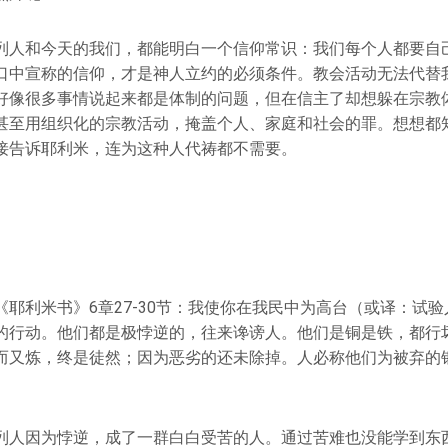
列人和今天的我们，都能明白一个信仰常识：我们每个人都要自
口中宣称的信仰，才是神人立约的必须条件。教会活动无法代替
好像很多事情说起来都是体制的问题，但在信主了却想躲在宗教
甚至用组织化的宗教活动，掩盖个人、家庭和社会的罪。想想都
接告诉耶利米，连为这种人代祷都不需要。
《耶利米书》6章27-30节：我使你在我民中为高台（或译：试
的行动。他们都是极悖逆的，往来谗谤人。他们是铜是铁，都行
而又炼，终是徒然；因为恶劣的还未除掉。人必称他们为被弃的
列人因为悖逆，成了一群白白受苦的人。通过苦难也没能学到东