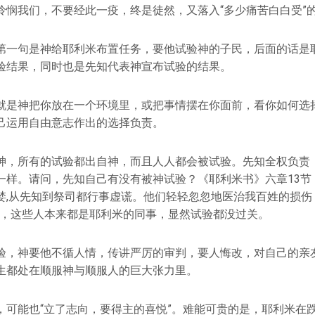
怜悯我们，不要经此一疫，终是徒然，又落入“多少痛苦白白受”
第一句是神给耶利米布置任务，要他试验神的子民，后面的话是
验结果，同时也是先知代表神宣布试验的结果。
就是神把你放在一个环境里，或把事情摆在你面前，看你如何选
己运用自由意志作出的选择负责。
神，所有的试验都出自神，而且人人都会被试验。先知全权负责
一样。请问，先知自己有没有被神试验？《耶利米书》六章13节
婪,从先知到祭司都行事虚谎。他们轻轻忽忽地医治我百姓的损伤
”，这些人本来都是耶利米的同事，显然试验都没过关。
验，神要他不循人情，传讲严厉的审判，要人悔改，对自己的亲
生都处在顺服神与顺服人的巨大张力里。
，可能也“立了志向，要得主的喜悦”。难能可贵的是，耶利米在