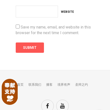
WEBSITE
Save my name, email, and website in this
browser for the next time I comment.
首页
联系我们
播客
境界有声
圣辩之约