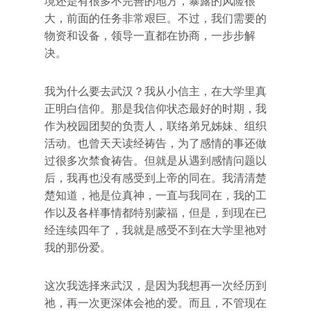
境还是有很多不完善的地方，暴露的风险很
大，前面的任务非常艰巨。不过，我们需要的
物资和设备，领导一直都在协商，一步步解
决。
我为什么要去武汉？我从小信主，在大学里真
正明白信仰。那是我信仰状态最好的时期，我
作为校园团契的负责人，联络弟兄姊妹、组织
活动。也曾天天读经祷告，为了感情的事还做
过很多次禁食祷告。但就是从遇到感情问题以
后，我再也没有感受到上帝的同在。我清清楚
楚知道，祂是位真神，一直与我同在，我的工
作以及各样事情都特别蒙福，但是，到现在已
经连续四年了，我就是感受不到在大学里祂对
我的那份爱。
这次我选择来武汉，是因为我想再一次经历到
祂，再一次更深体会祂的爱。而且，不管现在