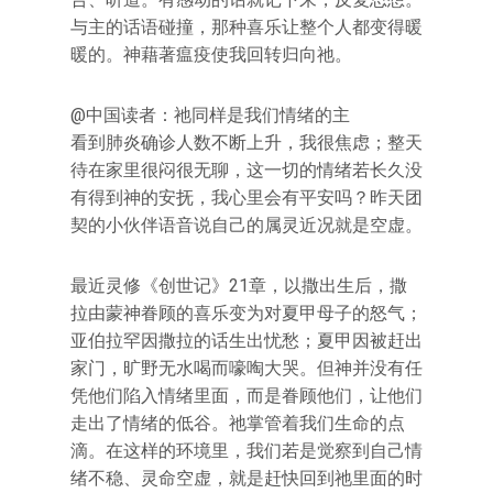
与主的话语碰撞，那种喜乐让整个人都变得暖
暖的。神藉著瘟疫使我回转归向祂。
@中国读者：祂同样是我们情绪的主
看到肺炎确诊人数不断上升，我很焦虑；整天
待在家里很闷很无聊，这一切的情绪若长久没
有得到神的安抚，我心里会有平安吗？昨天团
契的小伙伴语音说自己的属灵近况就是空虚。
最近灵修《创世记》21章，以撒出生后，撒
拉由蒙神眷顾的喜乐变为对夏甲母子的怒气；
亚伯拉罕因撒拉的话生出忧愁；夏甲因被赶出
家门，旷野无水喝而嚎啕大哭。但神并没有任
凭他们陷入情绪里面，而是眷顾他们，让他们
走出了情绪的低谷。祂掌管着我们生命的点
滴。在这样的环境里，我们若是觉察到自己情
绪不稳、灵命空虚，就是赶快回到祂里面的时