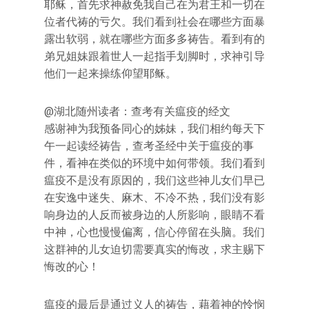
耶稣，首先求神赦免我自己在为君王和一切在
位者代祷的亏欠。我们看到社会在哪些方面暴
露出软弱，就在哪些方面多多祷告。看到有的
弟兄姐妹跟着世人一起指手划脚时，求神引导
他们一起来操练仰望耶稣。
@湖北随州读者：查考有关瘟疫的经文
感谢神为我预备同心的姊妹，我们相约每天下
午一起读经祷告，查考圣经中关于瘟疫的事
件，看神在类似的环境中如何带领。我们看到
瘟疫不是没有原因的，我们这些神儿女们早已
在安逸中迷失、麻木、不冷不热，我们没有影
响身边的人反而被身边的人所影响，眼睛不看
中神，心也慢慢偏离，信心停留在头脑。我们
这群神的儿女迫切需要真实的悔改，求主赐下
悔改的心！
瘟疫的最后是通过义人的祷告，藉着神的怜悯