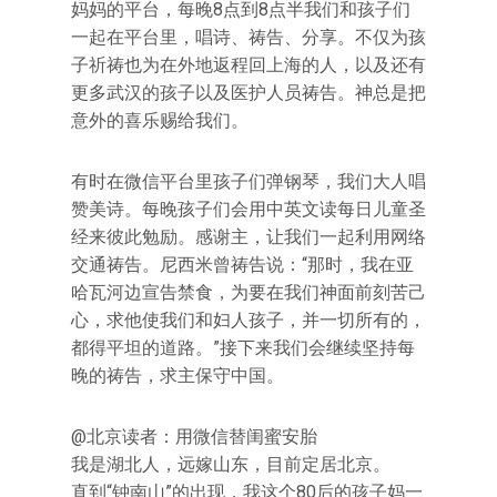
妈妈的平台，每晚8点到8点半我们和孩子们
一起在平台里，唱诗、祷告、分享。不仅为孩
子祈祷也为在外地返程回上海的人，以及还有
更多武汉的孩子以及医护人员祷告。神总是把
意外的喜乐赐给我们。
有时在微信平台里孩子们弹钢琴，我们大人唱
赞美诗。每晚孩子们会用中英文读每日儿童圣
经来彼此勉励。感谢主，让我们一起利用网络
交通祷告。尼西米曾祷告说：“那时，我在亚
哈瓦河边宣告禁食，为要在我们神面前刻苦己
心，求他使我们和妇人孩子，并一切所有的，
都得平坦的道路。”接下来我们会继续坚持每
晚的祷告，求主保守中国。
@北京读者：用微信替闺蜜安胎
我是湖北人，远嫁山东，目前定居北京。
直到“钟南山”的出现，我这个80后的孩子妈一