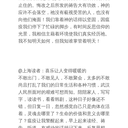
止住的。悔改之后所发的祷告大有功效，神的
应许不会落空，祂没有藐视受苦的人，也没有
向他们掩面！我们靠着神的话得以坚固，因瘟
疫我们停下了忙碌的脚步，有时间反思信仰的
光景，我相信主藉着环境使我们真实经历祂。
我不知明天如何，但我知谁掌管着明天！
@上海读者：喜乐让人变得暖暖的
不敢出门，不敢见人，不敢聚会，太多的不敢
尚且打乱了我们的日常生活和各种习惯，武汉
人民所面对的艰难可想而知。陪陪家人，写写
字，读读书，看看韩剧，这种日子好像还不
错，但日复一日，忽然感觉自己只是肉体在活
着，灵魂去哪里了？生命的价值和意义去哪里
了？瘟疫让我警醒起来，早上起来读经、祷
告、听道。有感动的话就记下来，反复思想。