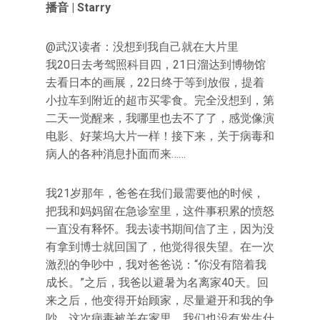
播音 | Starry
@武汉读者：没想到我自己就在大片里
我20日去考驾照科目四，21日溜达到博物馆
去看日本的画展，22日终于等到放假，提着
小拉车到附近的超市买零食。完全没想到，第
二天一觉醒来，我哪里也去不了了，感觉像演
电影、好莱坞大片一样！接下来，关于病毒和
病人的各种消息扑面而来……
我21岁那年，爸爸在我们最需要他的时候，
把我和妈妈留在急诊室里，这件事积累的愤怒
一直没有释怀。我去读书期间信了主，因为没
有拿到博士就回国了，他觉得很失望。在一次
激烈的争吵中，我对爸爸说：“你没有陪着我
成长。”之后，我爸以避暑为名离家40天。回
来之后，他变得开始顾家，尽量避开和我的争
吵。这次病毒被关在家里，我们也没有发生什