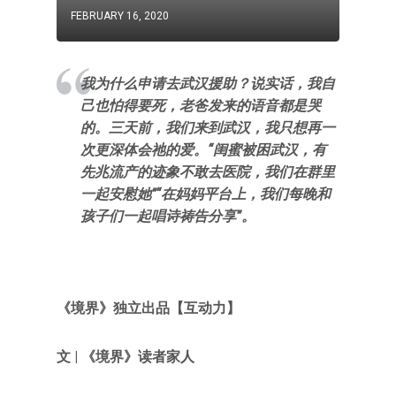
FEBRUARY 16, 2020
我为什么申请去武汉援助？说实话，我自
己也怕得要死，老爸发来的语音都是哭
的。三天前，我们来到武汉，我只想再一
次更深体会祂的爱。“闺蜜被困武汉，有
先兆流产的迹象不敢去医院，我们在群里
一起安慰她”“在妈妈平台上，我们每晚和
孩子们一起唱诗祷告分享”。
《
境界
》独立出品
【互动力
】
文 | 《境界》读者家人