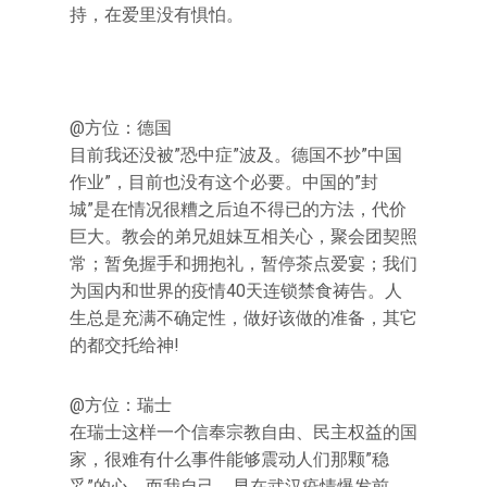
持，在爱里没有惧怕。
@方位：德国
目前我还没被”恐中症”波及。德国不抄”中国
作业”，目前也没有这个必要。中国的”封
城”是在情况很糟之后迫不得已的方法，代价
巨大。教会的弟兄姐妹互相关心，聚会团契照
常；暂免握手和拥抱礼，暂停茶点爱宴；我们
为国内和世界的疫情40天连锁禁食祷告。人
生总是充满不确定性，做好该做的准备，其它
的都交托给神!
@方位：瑞士
在瑞士这样一个信奉宗教自由、民主权益的国
家，很难有什么事件能够震动人们那颗”稳
妥”的心。而我自己，早在武汉疫情爆发前，