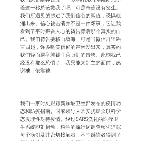
着这一秒总该救我了吧。可是奇迹没有发生。
我们所遇见的超过了我们信心的阀值，恐惧就
涌出来。信心被击溃并不是一件坏事，它让我
看到了平时振奋人心的祷告背后那个真实的自
己。我们祷告要移山填海，可是当微信群里谣
言四起，许多嘲笑信仰的声音发出来，真实的
我们轻而易举就被耳朵听到的击垮。此刻我已
经没有那么恐惧了，我只能来到主的面前，感
谢祂，依靠祂。
我们一家时刻跟踪新加坡卫生部发布的疫情动
态和防疫指南。国家领导人常安抚民众以科学
态度理性对待疫情。经过SARS洗礼的医疗卫
生系统即刻启动，科学的流行病调查密切追踪
每个病例及其密切接触者，不幸感染者得到了