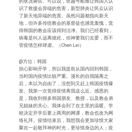
的状况祷告。可以说，世越号船难让韩国人认
识了救援会异端的危害，新型肺炎让民众认识
了新天地异端的危害。虽然问题都指向新天
地，但许多传统教会的基督徒也感觉羞愧，觉
得韩国的教会应该得到洁净。我们已经看到，
病毒是叫人远离彼此，但神要我们去爱，而不
管疫情怎样肆虐。（Chen Lei）
@方位：韩国
担心影响开学，所以我提前从国内回到韩国，
当时国内疫情比较严重。漫长的自我隔离之
后，本以为自由了，没想到又赶上韩国疫情爆
发。我第一次觉得疫情离我这么近。感恩的
是，我收到很多韩国朋友、教授，以及教会弟
兄姐妹的关心。我体会到了在主里的温暖。学
校决定开学后要上两周的网课，教会也改为网
络礼拜。疫情结束后，我想我会更加珍惜大家
聚在一起敬拜神的时光，更珍惜身边的人；疫