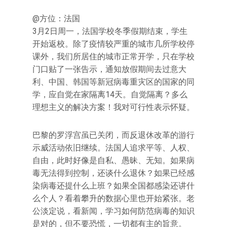
@方位：法国
3月2日周一，法国学校冬季假期结束，学生
开始返校。除了疫情较严重的城市几所学校停
课外，我们所居住的城市正常开学，只在学校
门口贴了一张告示，通知放假期间去过意大
利、中国、韩国等新冠病毒重灾区的国家的同
学，应自觉在家隔离14天。自觉隔离？多么
理想主义的解决方案！我对可行性表示怀疑。
巴黎的罗浮宫虽已关闭，而反退休改革的游行
示威活动依旧继续。法国人追求平等、人权、
自由，此时好像是自私、愚昧、无知。如果病
毒无法得到控制，还谈什么退休？如果已经感
染病毒还提什么上班？如果全国都感染还讲什
么个人？看着攀升的数据心里也开始紧张。老
公淡定说，看新闻，学习如何防范病毒的知识
是对的，但不要恐慌，一切都有主的旨意。