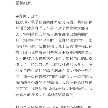
童和妇女。
@方位：日本
我发现人承受信息的能力极其有限。我相信神
的话语才是真理，可是当这个世界的大部分
人，特别是自己的亲人朋友都发出相同的声
音、相信相同的谣言时，我真的很难抗拒，因
而变得小信。我想起那天晚上我害怕得张口祷
告，因为我在看完那些东京不断沦陷的新闻，
又不断被亲人提醒这个那个，想起自己的口罩
快没了，想起自己打工时接触过那么多人，突
然发自内心深处的恐惧汹涌而出，信心一扫而
空。我一边祷告求神加给我信心，一边害怕我
所信的是否真的会帮助我，我甚至开始怀疑神
的存在。我感到自己喉咙干涸，呼吸颤抖。我
开始不敢呼吸，不愿相信这是真的。
我们总是给神设立一个“必须救我”的期限，想