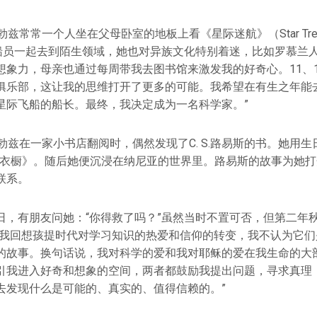
勃兹常常一个人坐在父母卧室的地板上看《星际迷航》（Star Tr
的船员一起去到陌生领域，她也对异族文化特别着迷，比如罗慕兰人
想象力，母亲也通过每周带我去图书馆来激发我的好奇心。11、
俱乐部，这让我的思维打开了更多的可能。我希望在有生之年能
星际飞船的船长。最终，我决定成为一名科学家。”
勃兹在一家小书店翻阅时，偶然发现了C. S.路易斯的书。她用
·魔衣橱》。随后她便沉浸在纳尼亚的世界里。路易斯的故事为她
联系。
日，有朋友问她：“你得救了吗？”虽然当时不置可否，但第二年
当我回想孩提时代对学习知识的热爱和信仰的转变，我不认为它们
的故事。换句话说，我对科学的爱和我对耶稣的爱在我生命的大
引我进入好奇和想象的空间，两者都鼓励我提出问题，寻求真理
去发现什么是可能的、真实的、值得信赖的。”