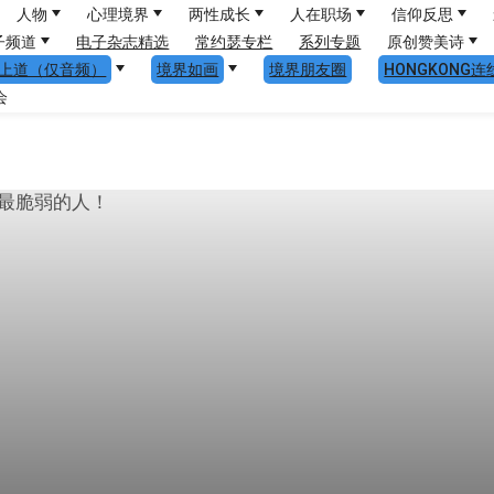
人物
心理境界
两性成长
人在职场
信仰反思
子频道
电子杂志精选
常约瑟专栏
系列专题
原创赞美诗
上道（仅音频）
境界如画
境界朋友圈
HONGKONG连
会