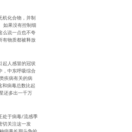
无机化合物，并制
。如果没有控制细
这么说一点也不夸
所有物质都被释放
能引起人感冒的冠状
中，中东呼吸综合
类疾病有关的病
。这和病毒总数比起
恒星还多出一千万
正处于病毒/流感季
密切关注这一发
种病毒长期斗争的