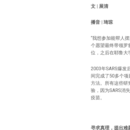
文 | 展清
播音 | 琦琼
“我想参加能帮人
个愿望最终带领罗勃兹
位，之后在耶鲁大
2003年SARS
间完成了50多个
方法。所有这些研
验，因为SARS
疫苗。
寻求真理，提出难