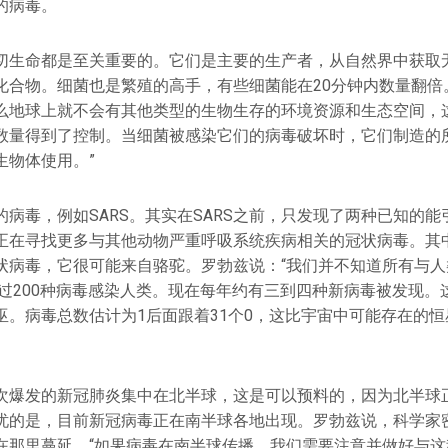
的病毒。
切生命都是至关重要的。它们是主要的生产者，从自然界中获取
化合物。细菌也是繁殖的高手，有些细菌能在20分钟内数量翻倍
么地球上就不会有其他类型的生物生存的环境资源和生态空间，
数量得到了控制。当细菌被感染它们的病毒破坏时，它们制造的
生物体使用。”
病毒，例如SARS。其实在SARS之前，只发现了两种已知的
正在寻找更多与其他动物严重呼吸系统疾病相关的冠状病毒。其
状病毒，它很可能来自骆驼。罗勃兹说：“我们并不知道所有与人
超过200种病毒感染人类。现在每年约有三到四种新病毒被发现
巫。病毒总数估计为1后面跟着31个0，这比宇宙中可能存在的
次爆发的新冠肺炎集中在北半球，这是可以预料的，因为北半球
忧的是，目前新冠病毒正在南半球各地出现。罗勃兹说，科学家
在那里蔓延。“如果病毒在南半球传播，我们需要注意并做好与这