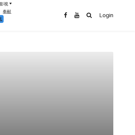
影视
奉献
Login
线