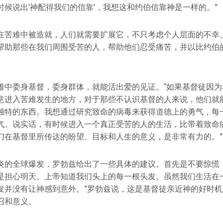
时候说出‘神配得我们的信靠’，我想这和约伯信靠神是一样的。”
在苦难中被造就，人们就需要扩展它，不只考虑个人层面的不幸。
帮助那些在我们周围受苦的人，帮助他们忍受痛苦，并以比约伯
难中委身基督，委身群体，就能活出爱的见证。“如果基督徒因为
意进入苦难发生的地方，对于那些不认识基督的人来说，他们就
独特的东西。我想通过研究致命的病毒来获得道德上的勇气，每
气。说实话，有时候进入一个真正受苦的人的生活，比带着致命
们在基督里所传达的盼望、目标和人生的意义，是非常有力的。”
炎的全球爆发，罗勃兹给出了一些具体的建议。首先是不要惊慌，
是担心明天。上帝知道我们头上的每一根头发。虽然我们生活在
发并没有让神感到意外。”罗勃兹说，这是基督徒亲近神的好时
召和意义。