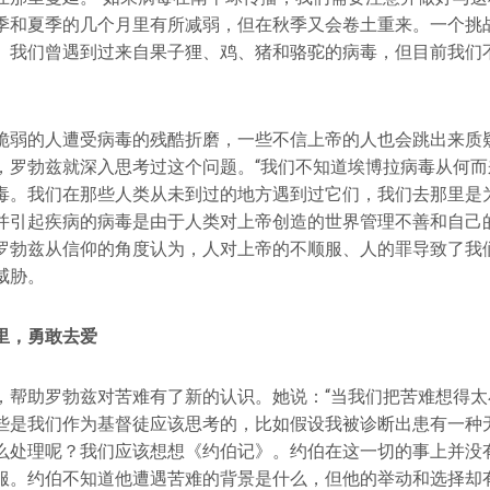
季和夏季的几个月里有所减弱，但在秋季又会卷土重来。一个挑
。我们曾遇到过来自果子狸、鸡、猪和骆驼的病毒，但目前我们
脆弱的人遭受病毒的残酷折磨，一些不信上帝的人也会跳出来质
，罗勃兹就深入思考过这个问题。“我们不知道埃博拉病毒从何而
毒。我们在那些人类从未到过的地方遇到过它们，我们去那里是
并引起疾病的病毒是由于人类对上帝创造的世界管理不善和自己
罗勃兹从信仰的角度认为，人对上帝的不顺服、人的罪导致了我
威胁。
里，勇敢去爱
，帮助罗勃兹对苦难有了新的认识。她说：“当我们把苦难想得太
些是我们作为基督徒应该思考的，比如假设我被诊断出患有一种
么处理呢？我们应该想想《约伯记》。约伯在这一切的事上并没
服。约伯不知道他遭遇苦难的背景是什么，但他的举动和选择却