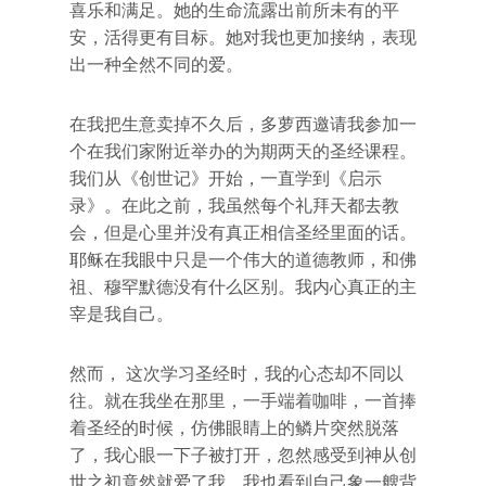
喜乐和满足。她的生命流露出前所未有的平
安，活得更有目标。她对我也更加接纳，表现
出一种全然不同的爱。
在我把生意卖掉不久后，多萝西邀请我参加一
个在我们家附近举办的为期两天的圣经课程。
我们从《创世记》开始，一直学到《启示
录》。在此之前，我虽然每个礼拜天都去教
会，但是心里并没有真正相信圣经里面的话。
耶稣在我眼中只是一个伟大的道德教师，和佛
祖、穆罕默德没有什么区别。我内心真正的主
宰是我自己。
然而， 这次学习圣经时，我的心态却不同以
往。就在我坐在那里，一手端着咖啡，一首捧
着圣经的时候，仿佛眼睛上的鳞片突然脱落
了，我心眼一下子被打开，忽然感受到神从创
世之初竟然就爱了我。我也看到自己象一艘背