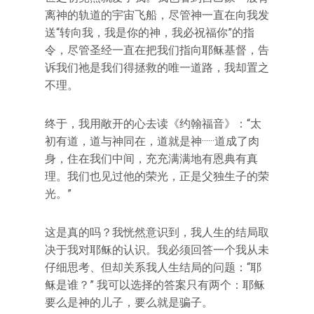
离神的轨道的宇宙飞船，尽管神一直在向我发
送“转向我，我是你的神，我必祝福你”的指
令，尽管圣经一直在把我们指向耶稣基督，告
诉我们祂是我们得拯救的唯一道路，我却置之
不理。
终于，我用敞开的心去读《约翰福音》：“太
初有道，道与神同在，道就是神······道成了肉
身，住在我们中间，充充满满地有恩典有真
理。我们也见过他的荣光，正是父独生子的荣
光。”
这是真的吗？我恍然意识到，我人生的结局取
决于我对耶稣的认识。我必须回答一个我从未
仔细思考、但却关系我人生结局的问题：“耶
稣是谁？” 我可以选择的答案只有两个：耶稣
要么是神的儿子，要么就是骗子。