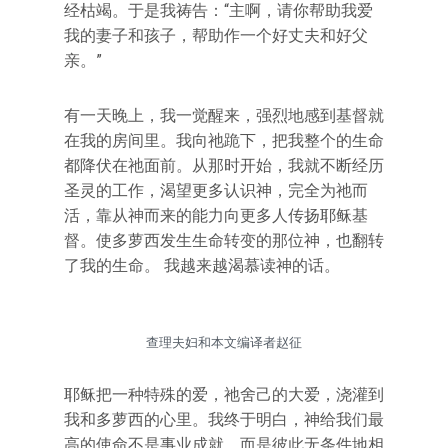
经枯竭。于是我祷告：“主啊，请你帮助我爱
我的妻子和孩子，帮助作一个好丈夫和好父
亲。”
有一天晚上，我一觉醒来，强烈地感到基督就
在我的房间里。我向祂跪下，把我整个的生命
都降伏在祂面前。从那时开始，我就不断经历
圣灵的工作，渴望更多认识神，完全为祂而
活，靠从神而来的能力向更多人传扬耶稣基
督。使多萝西发生生命转变的那位神，也翻转
了我的生命。 我越来越渴慕读神的话。
查理夫妇和本文编译者赵征
耶稣把一种特殊的爱，祂舍己的大爱，浇灌到
我和多萝西的心里。我终于明白，神给我们最
高的使命不是事业成就，而是彼此无条件地相