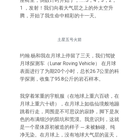
座椅里，倒数计时开始了，……5，4，3，2，
1 ，发射！我们向着大气层之上的外太空升
腾，开始了我生命中精彩的十一天。
土星五号火箭
约翰.杨和我在月球上停留了三天，我们驾驶
月球探测车（Lunar Roving Vehicle） 在月球
表面进行了为期20个小时，总长26.7公里的科
学探测，收集了95.8公斤的岩石样本。
我穿着笨重的宇航服（在地球上重六百磅，在
月球上重六十磅），在月球上如临仙境般地蹦
跳着行走，周围是不可思议的寂静，脚下是灰
色的布满细沙的陨坑和荒漠。我意识到，这就
是一个星体原初被造的样子 ─ 未被触碰、纯
净无染。在月球上，没有地球大气层的蓝天，