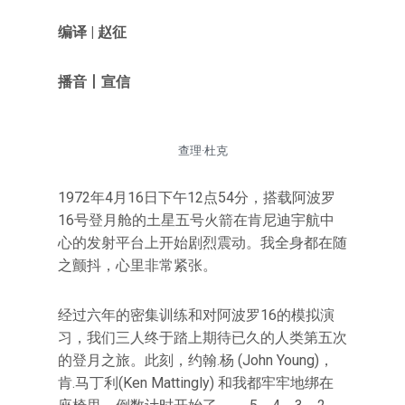
编译 | 赵征
播音丨宣信
查理·杜克
1972年4月16日下午12点54分，搭载阿波罗
16号登月舱的土星五号火箭在肯尼迪宇航中
心的发射平台上开始剧烈震动。我全身都在随
之颤抖，心里非常紧张。
经过六年的密集训练和对阿波罗16的模拟演
习，我们三人终于踏上期待已久的人类第五次
的登月之旅。此刻，约翰.杨 (John Young)，
肯.马丁利(Ken Mattingly) 和我都牢牢地绑在