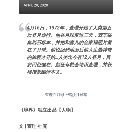
APRIL 20, 2020
4月16日，1972年，查理开始了人类第五
次登月旅行。他在月球度过三天，驾车采
集岩石标本，并把和妻儿的全家福照片留
在了月球。他说回到地面后他人生最神奇
的旅程才开始…人类迄今有12人登月，目
前四位健在。赵征有机会结识查理，并获
得授权编译本文。
查理在月球上驾驶月球车
《
境界
》独立出品
【
人物
】
文
| 查理·杜克