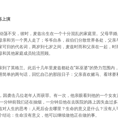
再上演
尔兰动荡不安，彼时，麦兹出生在一个十分混乱的家庭里。父母早
母亲和另一个男人走了；爷爷自杀，叔伯们分散世界各处，父亲
家可归的代名词，两岁到七岁之间，麦兹时而和父亲在一起，时
母和其他家庭成员轮流照顾。
亲到了英格兰。此后十几年里麦兹都处在“坏巫婆”的势力范围内
用简单的两句话，回忆自己的那段日子：父亲喜欢赌马、看球赛
毒，因袭击几位老年人而获罪。有一次，他亲眼看到他的一个女友
“一分钟前我们还在抽烟，一分钟后他在去医院的路上因失血过多
兹对人生的思考：人死后会去哪里？生命的意义是什么？没有人
个结论：生命没有意义，他可以继续做他正在做的事。