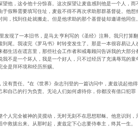
探望他，这令他十分惊喜。这次探望让麦兹感到他是一个人，而
由于假释需要填写住址，麦兹不得不再次求助那群基督徒。他想
时间，找到住处就搬走。但是他求助的那个基督徒却邀请他同住
子里发现了一本旧书，是马太·亨利写的《圣经》注释。我只打算
读到尾。我读完《罗马书》时转变发生了。那是一本很容易让人
来都生活在谎言里，那些社会工作者和戒毒顾问告诉我的大部分
说我不是一个坏人，我是一个好人，只不过经历了充满辱骂的童
完全是拜环境和经历所赐。
，没有责任。”在《世界》杂志刊登的一篇访问中，麦兹说起他得
己和自己的行为负责。无论人们如何虐待你，你都没有借口犯罪
整个人完全被神的灵搅动，无时无刻不在思想耶稣。他意识到，
活中救拔出来。从那时起，麦兹定下心志要侍奉主，终其一生。