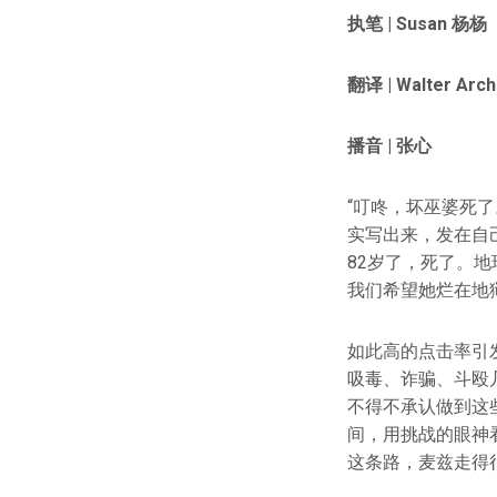
执笔 |
Susan
杨杨
翻译 |
Walter Arch
播音 | 张心
“叮咚，坏巫婆死了。
实写出来，发在自
82岁了，死了。
我们希望她烂在地
如此高的点击率引
吸毒、诈骗、斗殴
不得不承认做到这
间，用挑战的眼神
这条路，麦兹走得