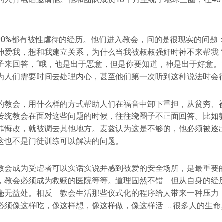
90%都有被性虐待的经历。他们进入教会，问的是很现实的问题
神爱我，想和我建立关系，为什么当我被叔叔强奸时神不来帮我
子来回答，“哦，他是出于恶意，但是你要知道，神是出于好意。
为人们需要时间去处理内心，甚至他们第一次听到这种说法时会
的教会，用什么样的方式帮助人们在福音中卸下重担，从贫穷、
传统教会在面对这些问题的时候，往往绕圈子不正面回答。比如
罪悔改，就被调去其他地方。麦兹认为这是不够的，他必须被逐
这也不是门徒训练可以解决的问题。
教会成为受虐者可以实话实说并感到被爱的安全场所，是最重要
，教会必须成为救赎的医院等等。道理固然不错，但从自身的经
毫无益处。相反，教会生活那些仪式化的程序给人带来一种压力
必须像这样吃，像这样想，像这样做，像这样活……很多人的生命