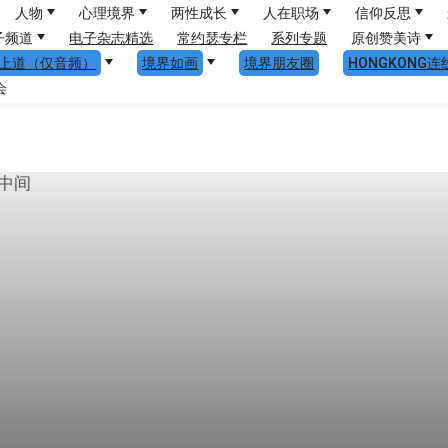
人物
心理境界
两性成长
人在职场
信仰反思
子频道
电子杂志精选
常约瑟专栏
系列专题
原创赞美诗
上道（仅音频）
境界如画
境界朋友圈
HONGKONG连
会