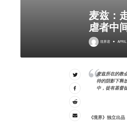
麦兹：
虐者中
境界君
APRIL
麦兹所在的教
待的阴影下释
中，徒有基督
《境界》独立出品