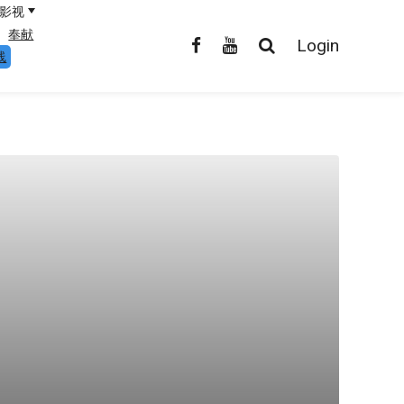
影视
奉献
Login
线