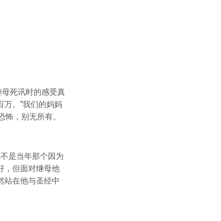
到继母死讯时的感受真
万。“我们的妈妈
恐怖，别无所有。
经不是当年那个因为
好，但面对继母他
然站在他与圣经中