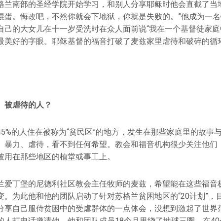
格兰南部的圣经学院开始学习，和别人分享耶稣时他会直截了当地
混蛋。悔改吧，不然你就会下地狱，你就是失败的。”他成为一
自己的大女儿在十一岁受洗时在众人面前说“我在一个基督徒家庭
最美好的字眼。耶稣基督的福音打破了麦兹家里虐待和破碎的循环
、被虐待的人？
45%的人住在被称为“贫民区”的地方，发生在那些家庭里的故事
、暴力、虐待，看不到任何希望。教会和福音机构很少关注他们
被用在那些地区的植堂或事工上。
兰爱丁堡的尼德利社区教会主任牧师的麦兹，希望能在这些福音
变。为此他和他的团队启动了针对苏格兰贫困地区的“20计划”，
分享自己服侍贫困中的受虐群体的一点体会，没想到激起了世界
人打电话邀请他。他和团队成员18个月里绕了地球三圈，在40个