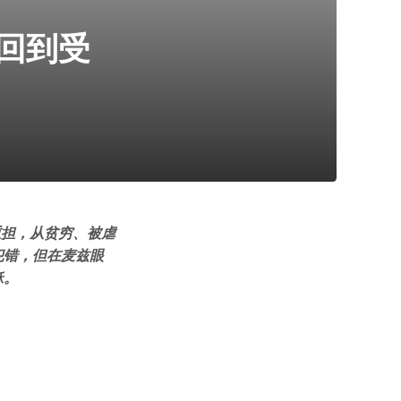
回到受
重担，从贫穷、被虐
犯错，但在麦兹眼
稣。