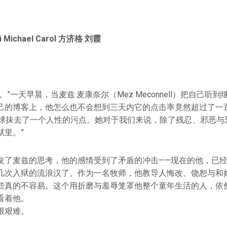
i Michael Carol
方济格 刘霞
”一天早晨，当麦兹·麦康奈尔（Mez Meconnell）把自己听
己的博客上，他怎么也不会想到三天内它的点击率竟然超过了一百
地球抹去了一个人性的污点。她对于我们来说，除了残忍、邪恶与
狱里。”
发了麦兹的思考，他的感情受到了矛盾的冲击——现在的他，已
几次入狱的流浪汉了。作为一名牧师，他教导人悔改、饶恕与和
些真的不容易。这个用折磨与羞辱笼罩他整个童年生活的人，依
看着他。
很艰难。