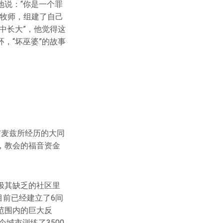
说：“你是一个罪
名牧师，组建了自己
中长大”，他觉得这
，“坏巫婆”的故事
与麦兹所经历的大同
，教会的福音资金
极其缺乏的社区里
目前已经建立了6间
范围内的巨大反
城市训练了3500