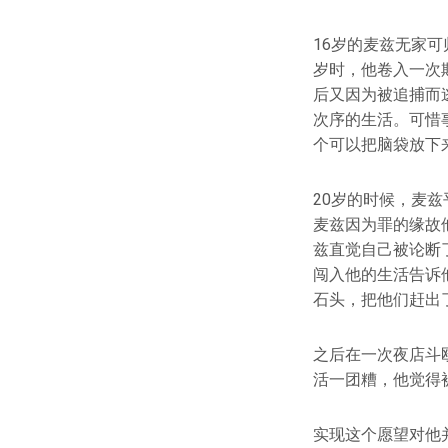
16岁的麦兹无家
岁时，他卷入一次
后又因为被追捕而
次序的生活。可惜
个可以把脑袋放下
20岁的时候，麦
麦兹因为罪的缘故
兹直觉自己被论断
闯入他的生活告诉
石头，把他们赶出
之后在一次夜店斗
活一团糟，他觉得
实现这个愿望对他