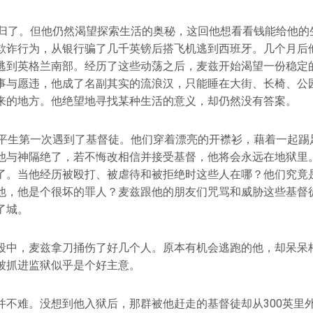
可归了。但他仍然渴望探索生活的奥秘，这回他想看看钱能给他的
欺诈行为，从银行骗了几千英镑后搭飞机逃到西班牙。几个月后
逃到英格兰南部。经历了这些动荡之后，麦兹开始渴望一份稳定
事与愿违，他成了名副其实的流浪汉，只能睡在大街、长椅、公
来的地方。他绝望地寻找某种生活的意义，却仍然没有答案。
兹平生第一次遇到了基督徒。他们穿着漂亮的开襟衫，藉着一起踢
他与神隔绝了，若不悔改相信并接受基督，他将会永远在地狱里
了。当他经历被殴打、被虐待和被拒绝时这些人在哪？他们究竟
他，他是个很坏的罪人？麦兹跟他的朋友们咒骂和威胁这些基督
了城。
殴中，麦兹拿刀捅伤了好几个人。原本有机会逃跑的他，却呆呆
被抓进监狱似乎是个好主意。
并不难。没想到他入狱后，那群被他赶走的基督徒却从300英里