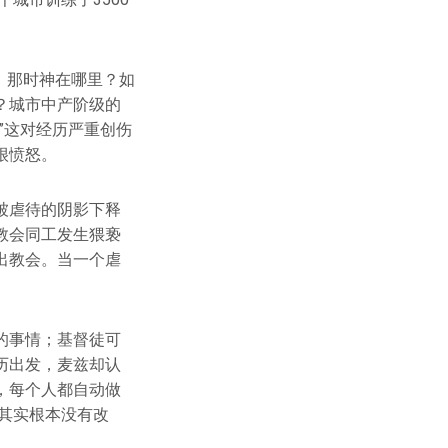
：那时神在哪里？如
？城市中产阶级的
”这对经历严重创伤
很愤怒。
被虐待的阴影下释
教会同工发生猥亵
出教会。当一个虐
的事情；基督徒可
历出发，麦兹却认
，每个人都自动做
其实根本没有改