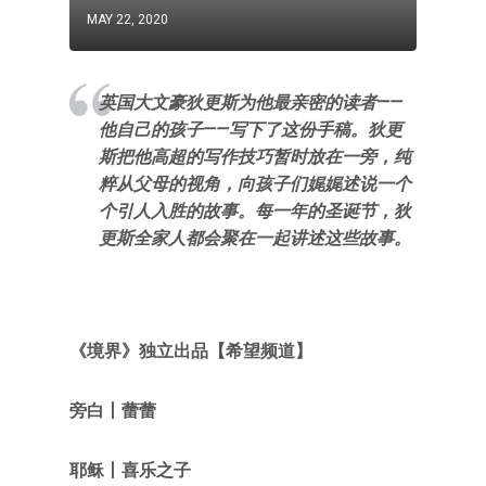
MAY 22, 2020
英国大文豪狄更斯为他最亲密的读者——
他自己的孩子——写下了这份手稿。狄更
斯把他高超的写作技巧暂时放在一旁，纯
粹从父母的视角，向孩子们娓娓述说一个
个引人入胜的故事。每一年的圣诞节，狄
更斯全家人都会聚在一起讲述这些故事。
《
境界
》独立出品
【希望频道
】
旁白丨蕾蕾
耶稣丨喜乐之子