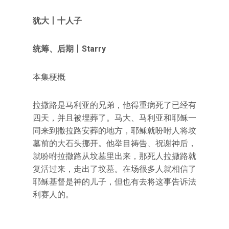
犹大丨十人子
统筹、后期丨Starry
本集梗概
拉撒路是马利亚的兄弟，他得重病死了已经有
四天，并且被埋葬了。马大、马利亚和耶稣一
同来到撒拉路安葬的地方，耶稣就吩咐人将坟
墓前的大石头挪开。他举目祷告、祝谢神后，
就吩咐拉撒路从坟墓里出来，那死人拉撒路就
复活过来，走出了坟墓。在场很多人就相信了
耶稣基督是神的儿子，但也有去将这事告诉法
利赛人的。