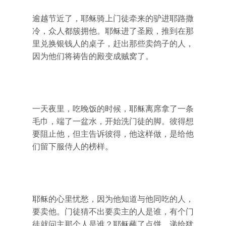
逾越节近了，耶稣骑上门徒牵来的驴进耶路撒
冷，众人都簇拥他。耶稣进了圣殿，推到在那
里兑换银钱人的桌子，赶出那些卖鸽子的人，
因为他们将祷告的殿变成贼窝了。
一天夜里，吃晚饭的时候，耶稣离席拿了一条
毛巾，端了一盆水，开始洗门徒的脚。彼得想
要阻止他，但主告诉彼得，他这样做，是给他
们留下服侍人的榜样。
耶稣的心里忧愁，因为他知道与他同吃的人，
要卖他。门徒猜不出要卖主的人是谁，有个门
徒就问主那个人是谁？耶稣蘸了点饼，递给犹