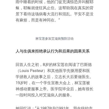
雨中睡着的时候，他的门徒充满惊恐并叫醒耶
稣，耶稣就使狂风止住。这帮助我在真实的背
景下看待这场病毒大流行和混乱。平安不是没
有麻烦，而是有神同在。”
林宝莲参加艾滋病预防活动
人与生俱来拒绝承认行为和后果的因果关系
回首人生之初，8岁的林宝莲在阅读了巴斯德
（Louis Pasteur）和其他医学先驱用爱和医
学拯救人的故事之后，立志长大后要做医生。
19岁时，在一个学生宣教大会上，林宝莲被
神感动要服事上帝。医学院毕业后，她有很长
一段时间投入对艾滋病人的服务。
她回忆说：“从1987年到1991年，我在纽约市