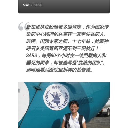
MAY 9, 2020
新加坡抗疫经验被多国肯定，作为国家传
染病中心顾问的林宝莲一直奔波在病人、
医院、国际专家之间。十七年前，她蒙神
呼召从美国返回亚洲不到三周就赶上
SARS，每周80个小时在一线照顾病人和
垂死的同事，却被羞辱是“肮脏的团队”。
那时她看到医院里祈祷的基督徒。