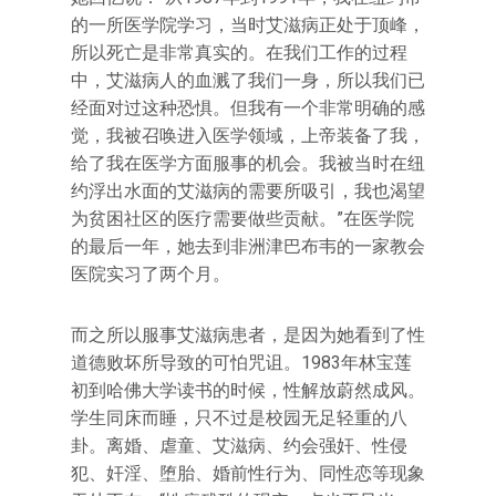
的一所医学院学习，当时艾滋病正处于顶峰，
所以死亡是非常真实的。在我们工作的过程
中，艾滋病人的血溅了我们一身，所以我们已
经面对过这种恐惧。但我有一个非常明确的感
觉，我被召唤进入医学领域，上帝装备了我，
给了我在医学方面服事的机会。我被当时在纽
约浮出水面的艾滋病的需要所吸引，我也渴望
为贫困社区的医疗需要做些贡献。”在医学院
的最后一年，她去到非洲津巴布韦的一家教会
医院实习了两个月。
而之所以服事艾滋病患者，是因为她看到了性
道德败坏所导致的可怕咒诅。1983年林宝莲
初到哈佛大学读书的时候，性解放蔚然成风。
学生同床而睡，只不过是校园无足轻重的八
卦。离婚、虐童、艾滋病、约会强奸、性侵
犯、奸淫、堕胎、婚前性行为、同性恋等现象