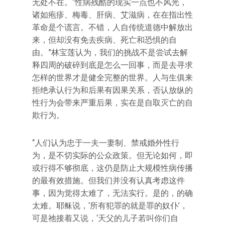
无处不在。“性病残酷的现实一点也不风光，
诸如疱疹、梅毒、肝病、艾滋病，在在指出性
革命是个谎言。不错，人自传统道德中解放出
来，但却没有免去疾病、死亡和恐惧的自
由。”林宝莲认为，我们的挑战不是尝试去解
释四周的破碎到底是怎么一回事，而是去寻求
怎样的世界才是健全完整的世界。人与生俱来
拒绝承认行为和后果有因果关系，否认放纵的
性行为会带来严重后果，实在是自取灭亡的自
欺行为。
“人们认为忠于一夫一妻制、禁戒婚外性行
为，是不切实际的公众政策。但无论如何，即
或行得不够彻底，这仍是防止大规模性病传播
的最有效措施。但我们并没有认真考虑这件
事，因为觉得太难了，无法实行。是的，的确
太难。耶稣说，‘所有犯罪的就是罪的奴仆’，
可是祂接着又说，‘天父的儿子若叫你们自