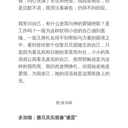
领，内心充满了苦涩和绝望。我知道祂在，但
是沉默不语，我哭泣着祷告，仍得不到回应。
我常问自己，有什么使我与神的爱隔绝呢？是
工作吗？一面为这样软弱小信的自己感到羞
愧，一面又挣扎在得不到帮助与力量的困境之
中。看到曾经那个信誓旦旦跟随主的自己，只
是因为看见风和日丽的美景而向往，小小的风
浪就让我看见真实的自己。然而耶稣就是为这
样的我而死。我仍然迷惘挣扎，但我知道祂是
爱我，为我舍己，祂的话语就是这黑暗路上的
光。
图/多加喵
多加猫：撒旦其实就像“傻蛋”