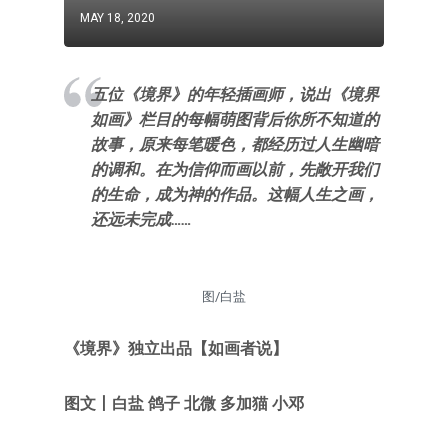
MAY 18, 2020
五位《境界》的年轻插画师，说出《境界
如画》栏目的每幅萌图背后你所不知道的
故事，原来每笔暖色，都经历过人生幽暗
的调和。在为信仰而画以前，先敞开我们
的生命，成为神的作品。这幅人生之画，
还远未完成……
图/白盐
《
境界
》独立出品
【如画者说
】
图文丨白盐 鸽子 北微 多加猫
小邓