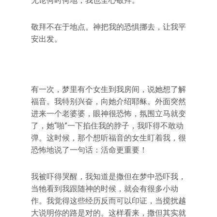
无论何时何地，我也全心敬拜。”
敬拜不在于地点。神把我的恐惧挪去，让我平
安出发。
有一次，梦里有个女生到我房间，说她想了解
福音。我特别兴奋，向她介绍耶稣。外面突然
进来一个老婆婆，眼神很恐怖，氛围立马就变
了，她“啪”一下掐住我的脖子，我吓得不敢动
弹。这时候，那个想听福音的女生盯着我，很
恐怖地说了一句话：活命更重要！
我被吓得哭醒，我知道是撒但在梦中恐吓我，
当牠看到我跟随神的时候，就会有很多小动
作。我觉得这些经历反而可以印证，当搅扰越
大说明你的路是对的。这样看来，撒但其实就