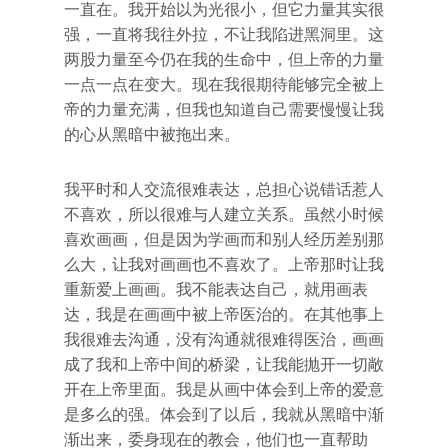
一直在。我开始以为光很小，但它力量其实很
强，一直将我往外拉，不让我陷进黑洞里。这
两股力量至今仍在我的生命中，但上帝的力量
一点一点在变大。现在我很期待能够完全被上
帝的力量充满，但我也知道自己需要慢慢让我
的心从黑暗中被拖出来。
我平时和人交流很难表达，总担心说错话惹人
不喜欢，所以很难与人建立关系。虽然小时候
喜欢画画，但是因为学画而和别人经历差别那
么大，让我对画画也不喜欢了。上帝那时让我
重新爱上画画。我不能表达自己，就用画表
达，我是在画画中被上帝医治的。在其他事上
我很难去沟通，没有沟通就很难得医治，画画
成了我和上帝中间的桥梁，让我能抛开一切敞
开在上帝里面。我是从画中体会到上帝的爱意
是多么的强。体会到了以后，我就从黑暗中渐
渐出来，委身现在的教会，他们也一直帮助