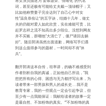
将女演员描述为“爱慕虚荣、情绪化”的代名
词，甚至还极有可能给丈夫戴一顶绿帽子；又
比如他称赞妻子完全达到了自己心中对女
性“温良恭俭让”的五字诀，结婚十几年，做丈
夫的仍能对爱人如此欣赏，实在难能可贵，比
起罗志祥之流不知高出多少段位。没想到网友
并不买账，群嘲他“大清亡了，僵尸请回去躺
好”。随后郭涛虽然出面道歉，网络写手们遇
到这么值得参与的题材，一时间却不肯“休
兵”。
翻开郭涛这本自传，坦率讲，的确不难感受到
作者剖析自我的真诚，正如他自己所说，“我
想把所有的心得、困惑与无力都抒写出来，为
读者带来一部男孩和男人的成长史……我不是
教育专家，我的一些观点一定会引起争议，但
至少有一点我能保证：我献给读者的故事一定
是最自然、不加粉饰的真实。”“不加粉饰的真