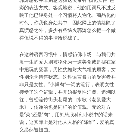
郭涛想必并非刻意选择这类带有“物化女性”色
彩的表达方式。客观地说，他的用词只不过反
映了他已经身处一个习惯将人物化、商品化的
时代，你我也身处其中。因此网上的情绪除了
真愤怒之外，多少有些恼火郭涛怎么把一个做
得但说不得的事情给说破了。
在这种语言习惯中，情感彷佛市场，与我们共
度一生的爱人则被物化为一道美食或是摆在家
中把玩的瓷器，男性犹如财大气粗的顾客，女
性则沦为待售状态。这种语言暴力的受害者并
非只是女性。“小鲜肉”一词的流行，表明女性
接受了这个逻辑，并开始报复性消费。追溯以
往，曾经流传街头巷尾的口水歌《老鼠爱大
米》，传递的也是同样的价值观。无论对方
是“菜”还是“肉”，用刘慈欣科幻小说中的话来
说，这实际上是对他人人格的“降维”，爱的真
义必然被扭曲。