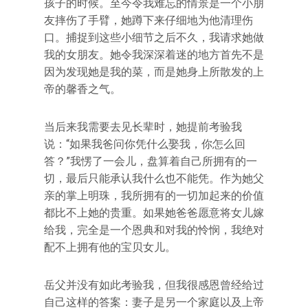
孩子的时候。至今令我难忘的情景是一个小朋
友摔伤了手臂，她蹲下来仔细地为他清理伤
口。捕捉到这些小细节之后不久，我请求她做
我的女朋友。她令我深深着迷的地方首先不是
因为发现她是我的菜，而是她身上所散发的上
帝的馨香之气。
当后来我需要去见长辈时，她提前考验我
说：“如果我爸问你凭什么娶我，你怎么回
答？”我愣了一会儿，盘算着自己所拥有的一
切，最后只能承认我什么也不能凭。作为她父
亲的掌上明珠，我所拥有的一切加起来的价值
都比不上她的贵重。如果她爸爸愿意将女儿嫁
给我，完全是一个恩典和对我的怜悯，我绝对
配不上拥有他的宝贝女儿。
岳父并没有如此考验我，但我很感恩曾经给过
自己这样的答案：妻子是另一个家庭以及上帝