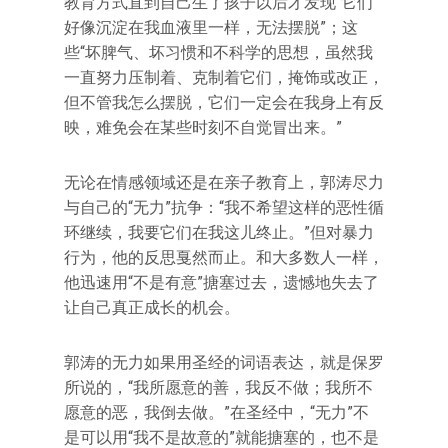
教育方式直到自己生了孩子以后才发现“它们
好像沉淀在我血液里一样，无法摆脱”；这
些“坏脾气、坏习惯和不科学的思想，虽然我
一直努力压制着、克制着它们，掩饰或改正，
但不管我怎么摆脱，它们一定会在我身上有反
映，难免会在某些时刻不自觉冒出来。”
无论在情感领域还是在亲子教育上，郭涛尽力
与自己的“无力”抗争：“我不希望这样的恶性循
环继续，我要它们在我这儿终止。”但对暴力
行为，他的反思戛然而止。和大多数人一样，
他迅速用“不是有意”搪塞过去，遗憾地失去了
让自己真正成长的机会。
郭涛的无力如果用圣经的词语表达，就是保罗
所说的，“我所愿意的善，我反不做；我所不
愿意的恶，我倒去做。”在圣经中，“无力”不
是可以用“我不是故意的”就能搪塞的，也不是