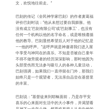
文，欢悦地往前走。”
巴刻的传记《全民神学家巴刻》的作者麦葛福
评价巴刻时说：“他从未想过要自我膨胀。他
没有成立‘巴刻有限公司’或‘巴刻事工’，也没有
任何一个机构以他的名字命名，或是唯独遵循
他的教导。巴刻显然希望后人对于他的记忆是
——他的呼声。”这呼声就是神邀请我们进入屋
中享受与神同在的喜乐。不知是否被自己童年
不得不做旁观者的经历深深影响，那时他因为
头部受伤而无法参与吸引人的各种儿童活动，
巴刻强调，如果我们一直停留在门外，那我们
始终只是一个观望者，无法亲自品尝在基督里
的丰富。
巴刻说：“基督徒来到耶稣面前，乃是存平安
喜乐的心来面对生活中的大小事件，并渴望看
见神下一步怎么做。然而也有些人从未向他的