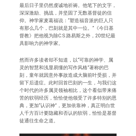
最后日子里仍然虔诚地祈祷。他笔下的文字，
深深激励、挑战，并坚固了无数基督徒的信
仰。神学家麦葛福说：“塑造福音派的巨人只
有那么几个，巴刻就是其中一位。”《今日基
督教》把他视为除C.S.路易斯之外，20世纪最
具影响力的神学家。
然而许多读者却不知道，以“可靠的神学、属
灵的智慧和浅显易懂的写作风格”著称的巴
刻，童年就因意外事故造成大脑前叶受损，并
留下后遗症。此时回首巴刻的一生，与我们这
个时代的许多属灵领袖相比，这个看似带来痛
苦的软弱经历，恰恰使他领受了许多特别的恩
典，更加“认识神”，更加依靠神，真正明白世
人千方百计要隐藏和否认的软弱，恰恰是基督
徒通往生命之道。