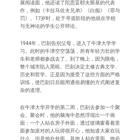
展阅读面，他还读了陀思妥耶夫斯基的代表
作，例如《卡拉马佐夫兄弟》《白痴》《罪与
罚》。17岁时，处于寻道阶段的他就在学校
与无神论的学生公开辩论。
1944年，巴刻告别父母，进入了牛津大学学
习。此时的牛津空空荡荡，所有年轻力壮的学
生和老师都参战去了。到了晚上，因为限电，
整个城市陷入黑暗。巴刻决定主修古典文学、
历史和哲学。正是因为接受了这些方面的严格
训练，使巴刻日后能用通俗易懂的方式阐述复
杂的道理。
在牛津大学开学的第二周，巴刻去参加一个聚
会。聚会时，他的脑海中忽然浮现出一个画
面：一个人站在房子外面，透过玻璃窗看着里
面参加派对的人玩得很开心，他知道大家在玩
什么，但是他在外面，其他人却在里面。他必