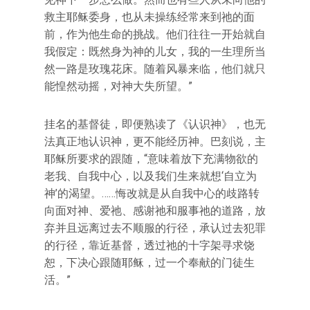
救主耶稣委身，也从未操练经常来到祂的面
前，作为他生命的挑战。他们往往一开始就自
我假定：既然身为神的儿女，我的一生理所当
然一路是玫瑰花床。随着风暴来临，他们就只
能惶然动摇，对神大失所望。”
挂名的基督徒，即便熟读了《认识神》，也无
法真正地认识神，更不能经历神。巴刻说，主
耶稣所要求的跟随，“意味着放下充满物欲的
老我、自我中心，以及我们生来就想‘自立为
神’的渴望。……悔改就是从自我中心的歧路转
向面对神、爱祂、感谢祂和服事祂的道路，放
弃并且远离过去不顺服的行径，承认过去犯罪
的行径，靠近基督，透过祂的十字架寻求饶
恕，下决心跟随耶稣，过一个奉献的门徒生
活。”