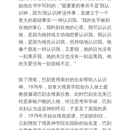
如他在书中写到的：“最重要的事并不是‘我认
识神，因为‘我认识神’这件事，是建立于一个
更大的基础事实——神认识我。’我的名字被刻
在祂的掌心，我时刻在祂的心里。我可以认识
祂，是因为祂持续主动地想要认识我。我认识
祂，是因为祂先认识我，也持续地认识我。祂
像个朋友一样认识我，又爱我，祂的目光没有
一刻离开我，祂的关注也没有一刻远离我。祂
的关爱没有一刻游移不定。”
除了用笔，巴刻更用美好的生命帮助人认识
神。1976年，加拿大维真学院创办人侯士庭
教授邀请巴刻去维真任教。此时巴刻在北美已
经是家喻户晓的人物，经过思考和等候，巴刻
夫妇认为这是神的呼召，于是卖了英国的房
子，1979年开始在维真授课。巴刻的到任，
立刻增加了维真神学院在国际的知名度，巴刻