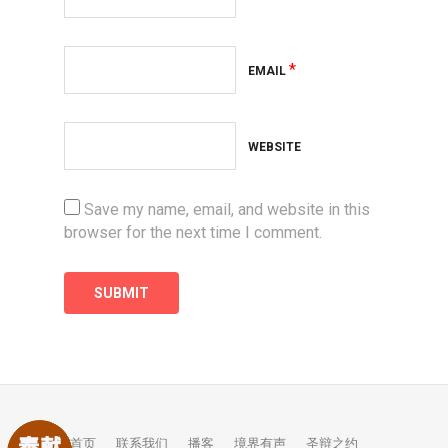
*
EMAIL
WEBSITE
Save my name, email, and website in this
browser for the next time I comment.
首页
联系我们
播客
境界有声
圣辩之约