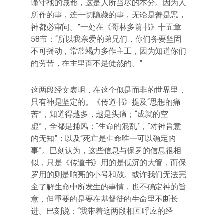
谨守祂的诫命，这是人所当尽的本分。因为人
所作的事，连一切隐藏的事，无论是善是恶，
神都必审问。”一处在《哥林多前书》十五章
58节：“所以我亲爱的弟兄们，你们务要坚固
不可摇动，常常竭力多作主工，因为知道你们
的劳苦，在主里面不是徒然的。”
这两段经文表明，在这个似是而非的世界里，
只有神是坚定的。《传道书》提及“思想的痛
苦”，知道得越多，越是头痛；“成就的空
虚”，全都是捕风；“生命的混乱”，“对神旨意
的无知”；以及“死亡是生命唯一可以确定的
事”。巴刻认为，这些信息与保罗的信息很相
似，只是《传道书》用的是低沉的大管，而保
罗用的则是响亮的小号和鼓。或许我们无法完
全了解生命中所发生的事情，也不确定神的旨
意，但重要的是要在基督徒的生命里不断长
进。巴刻说：“我带着这两段相互呼应的经