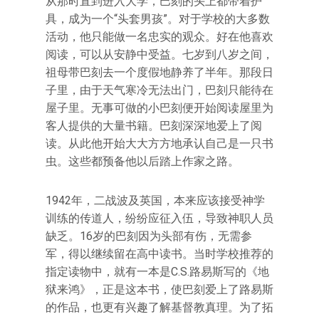
从那时直到进入大学，巴刻的头上都带着护
具，成为一个“头套男孩”。对于学校的大多数
活动，他只能做一名忠实的观众。好在他喜欢
阅读，可以从安静中受益。七岁到八岁之间，
祖母带巴刻去一个度假地静养了半年。那段日
子里，由于天气寒冷无法出门，巴刻只能待在
屋子里。无事可做的小巴刻便开始阅读屋里为
客人提供的大量书籍。巴刻深深地爱上了阅
读。从此他开始大大方方地承认自己是一只书
虫。这些都预备他以后踏上作家之路。
1942年，二战波及英国，本来应该接受神学
训练的传道人，纷纷应征入伍，导致神职人员
缺乏。16岁的巴刻因为头部有伤，无需参
军，得以继续留在高中读书。当时学校推荐的
指定读物中，就有一本是C.S.路易斯写的《地
狱来鸿》，正是这本书，使巴刻爱上了路易斯
的作品，也更有兴趣了解基督教真理。为了拓