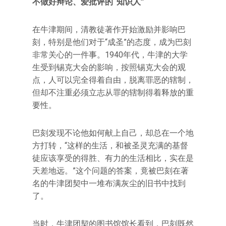
不做好辩论、爱批评的“知识人”
在牛津期间，清教徒著作开始激励并影响巴
刻，特别是他们对于“成圣”的态度，成为巴刻
非常关心的一件事。1940年代，牛津的大学
生受到锡克大会的影响，按照锡克大会的观
点，人可以完全得着自由，脱离罪恶的辖制，
但却不注重必须立志从罪的辖制得着释放的重
要性。
巴刻发现不论他如何献上自己，却总在一个地
方打转，“这样的生活，和被圣灵充满的基督
徒应该享受的得胜、有力的生活相比，实在是
天差地远。”这个问题的答案，竟被巴刻在著
名的牛津团契中一堆布满灰尘的旧书中找到
了。
当时，牛津团契的图书馆馆长看到，巴刻既然