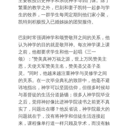
主要教授历史神学和系统神学等四门课。除了
繁重的教学之外，巴刻和妻子凯特一起参与学
生的牧养，一群学生每周定期到他们家小聚，
凯特则积极投入已婚姊妹的团契服侍。
巴刻时常强调神学和颂赞敬拜之间的关系，他
认为神学的目的就是敬拜神。每次神学课上课
之前，他都要求学生和他一起唱《三一
颂》：“赞美真神万福之源，世上万民赞美主
恩，天使天军赞美主名，赞美圣父圣子圣
灵。”同时，他越来越注重神学与灵修学之间
的关系。在一次毕业典礼的致辞中，他毫不避
讳地指出，神学可以坚固信仰，但很多时候却
与基督徒的生活分道扬镳；很多人神学院毕业
之后，觉得神好像比进神学院读书之前更不真
实了，问题出在哪？他反省说，神学院最大的
问题就在于，没有将神学和信徒生活连接起
来，课程像单行道一样只顾及学术，而没有触