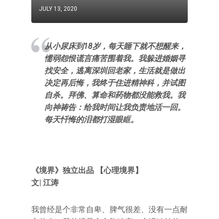
JULY 13, 2020
从小尿床到18岁，每天睡下就不想醒来，
懦弱怨恨谎言痛苦围着我。我躲进婚姻寻
找安全，逃离深圳回老家，生活就是做出
决定再后悔，我终于住进精神科，并试图
自杀。拜佛、算命和药物都没能救我。我
向神祷告：给我时间让我负责地活一回。
每天忏悔的泪都打湿眼眶。
《境界》独立出品 【心理境界】
文| 江涛
我曾经是个非常自卑、脾气很差、没有一点耐