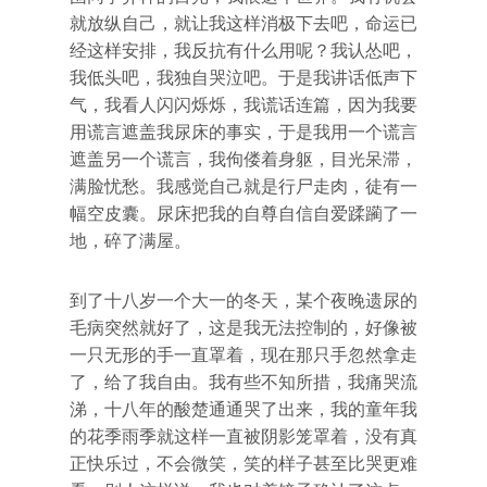
就放纵自己，就让我这样消极下去吧，命运已
经这样安排，我反抗有什么用呢？我认怂吧，
我低头吧，我独自哭泣吧。于是我讲话低声下
气，我看人闪闪烁烁，我谎话连篇，因为我要
用谎言遮盖我尿床的事实，于是我用一个谎言
遮盖另一个谎言，我佝偻着身躯，目光呆滞，
满脸忧愁。我感觉自己就是行尸走肉，徒有一
幅空皮囊。尿床把我的自尊自信自爱蹂躏了一
地，碎了满屋。
到了十八岁一个大一的冬天，某个夜晚遗尿的
毛病突然就好了，这是我无法控制的，好像被
一只无形的手一直罩着，现在那只手忽然拿走
了，给了我自由。我有些不知所措，我痛哭流
涕，十八年的酸楚通通哭了出来，我的童年我
的花季雨季就这样一直被阴影笼罩着，没有真
正快乐过，不会微笑，笑的样子甚至比哭更难