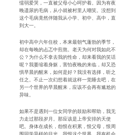
懦弱爱哭，一直被父母小心呵护着。因为有夜
晚遗尿的毛病，从小就被村里人嘲笑。没想到
这个毛病竟然伴随我从小学、初中、高中，直
到大一。
初中高中六年住校，本来最朝气蓬勃的季节，
却在每晚的忐忑中煎熬。老天为何对我如此不
公？为什么不拿去我的性命，却来看我的笑话
呢？我萎缩着身躯，害怕夜晚的来临，却又恐
惧早晨的醒来，如何是好？我没有选择，听之
任之。不止一次幻想着就这样一觉睡去吧，在
另一个世界的早晨醒来，应该不会再有尴尬的
异味。
如果不是遇到一位女同学的鼓励和帮助，我无
力走过那段岁月。那应该是上帝安排的天使
吧。身体在成长，怨恨在积累，恨父母，恨周
围同学异样的目光，我恨这个世界。我有机会