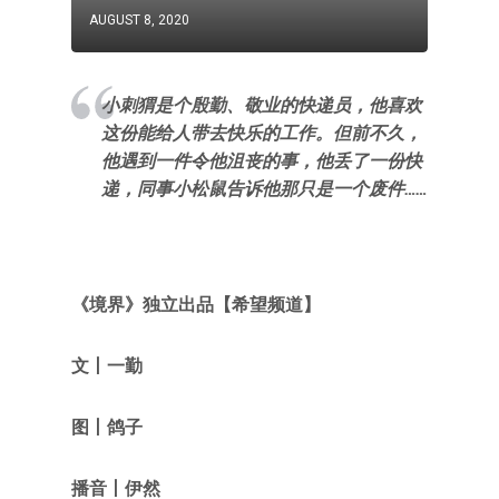
AUGUST 8, 2020
小刺猬是个殷勤、敬业的快递员，他喜欢
这份能给人带去快乐的工作。但前不久，
他遇到一件令他沮丧的事，他丢了一份快
递，同事小松鼠告诉他那只是一个废件……
《
境界
》独立出品
【希望频道
】
文
丨
一勤
图丨鸽子
播音丨伊然