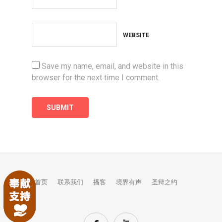
WEBSITE
Save my name, email, and website in this
browser for the next time I comment.
首页
联系我们
播客
境界有声
圣辩之约