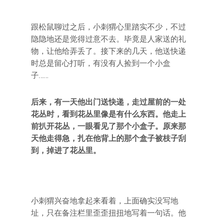
跟松鼠聊过之后，小刺猬心里踏实不少，不过
隐隐地还是觉得过意不去。毕竟是人家送的礼
物，让他给弄丢了。接下来的几天，他送快递
时总是留心打听，有没有人捡到一个小盒
子……
后来，有一天他出门送快递，走过屋前的一处
花丛时，看到花丛里像是有什么东西。他走上
前扒开花丛，一眼看见了那个小盒子。原来那
天他走得急，扎在他背上的那个盒子被枝子刮
到，掉进了花丛里。
小刺猬兴奋地拿起来看着，上面确实没写地
址，只在备注栏里歪歪扭扭地写着一句话。他