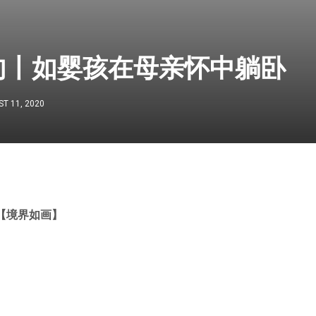
句丨如婴孩在母亲怀中躺卧
T 11, 2020
【境界如画
】