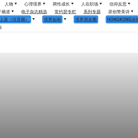
人物
心理境界
两性成长
人在职场
信仰反思
子频道
电子杂志精选
常约瑟专栏
系列专题
原创赞美诗
上道（仅音频）
境界如画
境界朋友圈
HONGKONG连
会