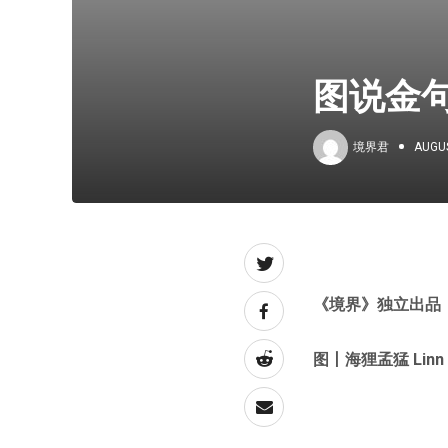
图说金
境界君
AUGUS
《
境界
》独立出品
图丨海狸孟猛 Linn