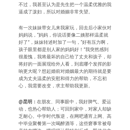
不过，我甚至认为是先生把一个温柔优雅的我
逼成了泼妇，所以对婚姻非常失望。
有一次妹妹带女儿来我家玩，回去后小家伙对
妈妈说，“妈妈，你说话要像二姨那样温柔就
好了”，妹妹转述时加了一句，“好有压力啊，
孩子眼里都是别人家的妈妈好！”我突然感到
很羞愧，我将最坏的自己给了丈夫和孩子，却
将好的一面展现给外人看，到底哪个发挥的影
响更大呢？想起婚前对婚姻最大的期待就是要
成为丈夫温柔的安慰和得力的帮助，不忘初
心，我需要改变，求主帮助我更新。
@昆明：
在朋友、同事眼中，我好脾气、爱运
动，也热心帮助人；可回到家中，对家人却缺
乏耐心。中学时代叛逆，在网吧通宵上网、高
中毕业聚餐第一次喝醉酒等，这些窘事常被母