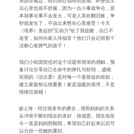
亲挂在嘴边，唠叨得让我特别反感。即使信主
后心里也很不舒服，因为一点小事就争论，原
本就事论事不会发火，可老人喜欢翻旧账，争
吵就发生了，不说出来憋在心里难受！今天
《境界》发起的“互动力”给了我提醒，自己不
改变，如何向家人传福音？他们只会记得那个
没耐心发脾气的孩子！
我们小组团契也对这个话题有很深的感触，预
备讨论分享自己生命中的挣扎与软弱……盛晓
玫唱的《活出爱》是对每一个基督徒的鼓励，
建立家庭祭坛很重要！家是温暖的港湾，不是
情绪垃圾桶！
@上海：经过很多年的磨合，我和妈妈的关系
从冲突不断到现在的美好，很感恩。我生病至
今一直是妈妈照顾我，希望自己好起来以后可
以分担一些她的重担。