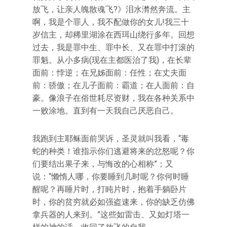
放飞，让亲人魄散魂飞?》泪水潸然奔流。主
啊，我是个罪人，我不配做你的女儿!我三十
岁信主，却稀里湖涂在西珥山绕行多年。回想
过去，我是罪中生、罪中长、又在罪中打滚的
罪魁。从小多病(现在主都医治了我)，在长辈
面前：悖逆；在兄姊面前：任性；在丈夫面
前：骄傲；在儿子面前：霸道；在人面前：自
豪。像浪子在俗世耗尽资财，我在各种关系中
一败涂地。直到有一天我自己厌恶自己。
我跑到主耶稣面前哭诉，圣灵就叫我看，“毒
蛇的种类！谁指示你们逃避将来的忿怒呢？你
们要结出果子来，与悔改的心相称”；又
说：“懒惰人哪，你要睡到几时呢？你何时睡
醒呢？再睡片时，打盹片时，抱着手躺卧片
时，你的贫穷就必如强盗速来，你的缺乏仿佛
拿兵器的人来到。”这些如雷击、又如灯塔一