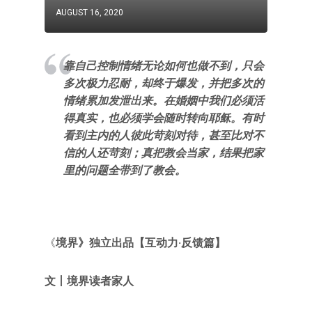
AUGUST 16, 2020
靠自己控制情绪无论如何也做不到，只会
多次极力忍耐，却终于爆发，并把多次的
情绪累加发泄出来。在婚姻中我们必须活
得真实，也必须学会随时转向耶稣。有时
看到主内的人彼此苛刻对待，甚至比对不
信的人还苛刻；真把教会当家，结果把家
里的问题全带到了教会。
《
境界》独立出品【互动力·反馈篇】
文
丨
境界读者
家人