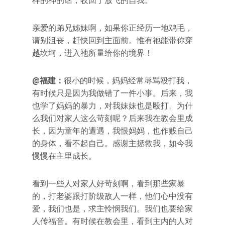
样的神的话，收回了放飞的自我。
亲爱的弟兄姊妹啊，如果你正经历一地鸡毛，
请别沮丧，赶快回到主面前。惟有祂能带你穿
越坎坷，进入祂所量给你的境界！
@福建：
很小的时候，妈妈经常辱骂殴打我，
有时候只是因为我做错了一件小事。后来，我
也学了妈妈的暴力，对我妹妹也是殴打。为什
么我们对家人这么苛刻呢？后来我在教会里成
长，因为童年的遭遇，我恨妈妈，也作贱自己
的身体，看不起自己。感谢主拯救我，如今我
慢慢在主里成长。
看到一些人对家人好苛刻啊，看到那些家暴
的，打老婆跟打阶级敌人一样，他们心中没有
爱，我们也是，求主怜悯我们。我们也要给家
人传福音。有时候在教会里，看到主内的人对