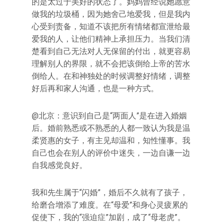
的是太过于美好的状态了。妈妈曾经说她愿意
做我的垃圾桶，因为她舍己地爱我，但是我内
心受到责备，知道不该把所有情绪都宣泄给最
爱我的人，让他们精神上承担压力。当我们清
楚看到自己无法对人无保留的付出，就更容易
理解别人的界限，就不会把该倒给上帝的苦水
倒给人。在和神独处的时候调整好情绪，调整
好后再和家人沟通，也是一种方式。
@北京：意识到自己是“两面人”是在进入婚姻
后。婚前熟悉或不熟悉的人都一致认为我是温
柔贤惠的女子，有主见却温和，知性懂事。我
自己也会在别人的评价中迷失，一边自谦一边
自我感觉良好。
我和先生属于“闪婚”，婚后不久就有了孩子，
给磨合增添了难度。在“母爱”和身心灵疲累的
促使下，我的“强迫症”加剧，成了“母老虎”。