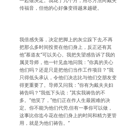
一起做决定。我花了几个月，用尽方法向戴夫
传福音，但他的心好像变得越来越硬。
我倍感失落，决定把脚上的灰尘跺下去,不再
把那么多时间投资在他们身上，反正还有其
他“慕道友”可以关心。我把失望感告诉了我的
属灵导师，他一针见血地问我：“你真的关心
他们吗？还是只是把他们当作工作项目？”我
只得低头承认，令他们决志比与他们交朋友变
得更重要了。导师又问我：“你有为戴夫夫妇
祷告吗？”我低下头说：“其实我祷告的不
多。”他笑了，“他们正在作人生最困难的决
定。你不能为他们代劳,但有一事你可以做，
这事比你迄今花在他们身上的时间和精力更管
用，就是为他们祷告。”