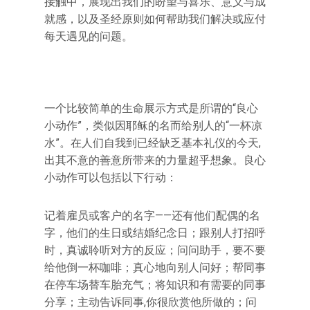
接触中，展现出我们的盼望与喜乐、意义与成
就感，以及圣经原则如何帮助我们解决或应付
每天遇见的问题。
一个比较简单的生命展示方式是所谓的“良心
小动作”，类似因耶稣的名而给别人的“一杯凉
水”。在人们自我到已经缺乏基本礼仪的今天,
出其不意的善意所带来的力量超乎想象。良心
小动作可以包括以下行动：
记着雇员或客户的名字——还有他们配偶的名
字，他们的生日或结婚纪念日；跟别人打招呼
时，真诚聆听对方的反应；问问助手，要不要
给他倒一杯咖啡；真心地向别人问好；帮同事
在停车场替车胎充气；将知识和有需要的同事
分享；主动告诉同事,你很欣赏他所做的；问