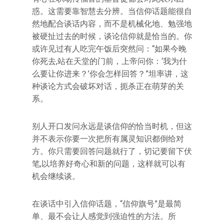
惑。这需要靠智慧去分辨。当信仰话题能很自
然地配合谈话内容，而不是机械化地、勉强地
被硬扯过去的时候，谈论信仰就是恰当的。你
或许见过有人吃完午饭后突然问：“如果今晚
你死去,站在天堂的门前，上帝问你：‘我为什
么要让你进来？’你会怎样回答？”坦率讲，这
种谈论方式会破坏对话，扼杀正在萌芽的关
系。
别人开口发问永远是谈信仰的恰当时机，但这
并不表示你要一次把所有属灵知识都倒给对
方。你只需要回答问题就行了，切记要留下伏
笔,以培养好奇心和新的问题，这样就可以有
机会继续谈。
在谈话中引入信仰话题，“信仰旗号”是最简
单、最不会让人感觉到强迫性的方法。所