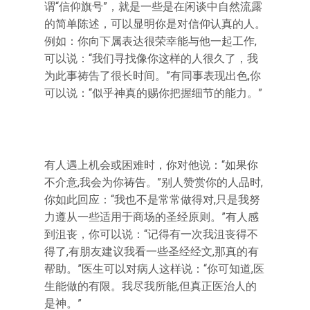
谓“信仰旗号”，就是一些是在闲谈中自然流露
的简单陈述，可以显明你是对信仰认真的人。
例如：你向下属表达很荣幸能与他一起工作,
可以说：“我们寻找像你这样的人很久了，我
为此事祷告了很长时间。”有同事表现出色,你
可以说：“似乎神真的赐你把握细节的能力。”
有人遇上机会或困难时，你对他说：“如果你
不介意,我会为你祷告。”别人赞赏你的人品时,
你如此回应：“我也不是常常做得对,只是我努
力遵从一些适用于商场的圣经原则。”有人感
到沮丧，你可以说：“记得有一次我沮丧得不
得了,有朋友建议我看一些圣经经文,那真的有
帮助。”医生可以对病人这样说：“你可知道,医
生能做的有限。我尽我所能,但真正医治人的
是神。”