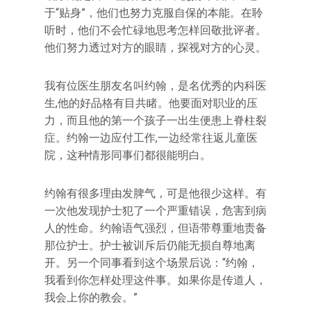
于“贴身”，他们也努力克服自保的本能。在聆
听时，他们不会忙碌地思考怎样回敬批评者。
他们努力透过对方的眼睛，探视对方的心灵。
我有位医生朋友名叫约翰，是名优秀的内科医
生,他的好品格有目共睹。他要面对职业的压
力，而且他的第一个孩子一出生便患上脊柱裂
症。约翰一边应付工作,一边经常往返儿童医
院，这种情形同事们都很能明白。
约翰有很多理由发脾气，可是他很少这样。有
一次他发现护士犯了一个严重错误，危害到病
人的性命。约翰语气强烈，但语带尊重地责备
那位护士。护士被训斥后仍能无损自尊地离
开。另一个同事看到这个场景后说：“约翰，
我看到你怎样处理这件事。如果你是传道人，
我会上你的教会。”