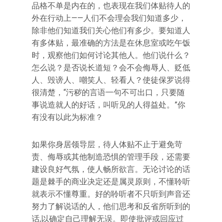
品格不单是内在的，也表现在我们体贴待人的
外在行动上——人们不会理会我们知道多少，
除非他们知道我们关心他们有多少。要知道人
有多体贴，最准确的方法是在休息室或吃午饭
时，观察他们如何讨论其他人。他们说什么？
怎么说？是否说长道短？会不会侮辱人、贬低
人、毁谤人、嘲笑人、轻看人？使徒保罗说得
很清楚，“污秽的言语一句不可出口，只要随
事说造就人的好话，叫听见的人得益处。”你
有没有以此为标准？
如果你身居领导层，待人体贴不止于避免苛
责、侮辱或其他制造恐惧的管理手段，还需要
建设良好气氛，使人畅所欲言。无论讨论的话
题是棘手的商业决定还是属灵原则，不懂聆听
就表示不懂尊重。好的聆听者不只听到声音还
努力了解说话的人，他们思考和反省所听到的
话,以确定自己理解无误。即使批评或回应过