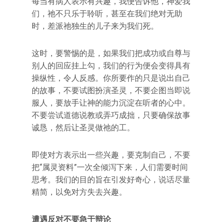
每当有病人表示有兴趣，我便告诉他，神爱我
们，祂不只乐于聆听，甚至在我们绝对无助
时，差派祂独生的儿子来为我们死。
这时，要警惕的是，如果我们把成功或自尊与
别人的回应挂上勾，我们的行为便会变得具有
操纵性，令人反感。你所要作的只是说出自己
的故事，不要试图扮演圣灵，不要企图当即说
服人，要放手让神的能力沉淀在听者的心中。
不要尝试道德说教或弄巧成拙，只要确保故事
诚恳，然后让圣灵做祂的工。
即使对方表示出一些兴趣，要克制自己，不要
把“属灵资料”一次全倾泻下来，人们需要时间
思考。我们的目的旨在引发好奇心，说话尽量
精简，以免对方失去兴趣。
遭遇反对不要急于辩论