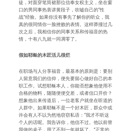
徒，对面穿笔筒裙那位信奉女权主义，坐在窗
口的男同事热衷讲黄段子，吹嘘自己的“性
战”经验。如果你没有事先了解你的听众，我
真的很同情你一脸挫败的表情。这样莽撞过几
次之后，我相信你的同事关系和传福音的热
情，十有八九就一同凋零了。
假如耶稣的木匠活儿很烂
在职场与人分享福音，最基本的原则是：要别
人留意我们的信仰，便先要留心做好自己的本
职工作。试想耶稣本人，你能否想象他使用不
合格的物料，随随便便交差，或者信口开价？
想象他出来传道后，一位老客户就坐在听道的
人群中。如果耶稣不是一个好木匠，群众中或
许会有人不以为然地窃窃私语：“我才不听这
个人的话呢。我告诉你，他信不过。他以前替
我做的桌子，用了不到一年就坏了。”正常的