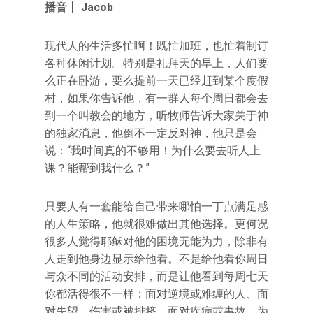
播音丨 Jacob
现代人的生活多忙啊！既忙加班，也忙着制订
各种休闲计划。特别是礼拜天的早上，人们要
么正在卧游，要么提前一天已经赶到某个度假
村，如果你告诉他，有一群人每个周日都会去
到一个叫教会的地方，听牧师告诉大家关于神
的独家消息，他倒不一定反对神，他只是会
说：“我时间真的不够用！为什么要去听人上
课？能帮到我什么？”
只要人有一套能给自己带来哪怕一丁点满足感
的人生策略，他就很难做出其他选择。更何况
很多人觉得耶稣对他的困境无能为力，除非有
人走到他身边显示给他看。不是给他看你周日
与众不同的活动安排，而是让他看到每周七天
你都活得很不一样：面对逆境或难缠的人、面
对失望、伤害或被排挤、面对疾病或事故，为