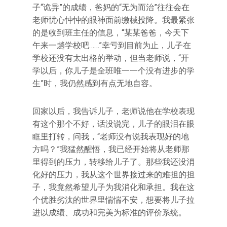
子“诡异”的成绩，爸妈的“无为而治”往往会在
老师忧心忡忡的眼神面前缴械投降。我最紧张
的是收到班主任的信息，“某某爸爸，今天下
午来一趟学校吧……”幸亏到目前为止，儿子在
学校还没有太出格的举动，但当老师说，“开
学以后，你儿子是全班唯一一个没有进步的学
生”时，我仍然感到有点无地自容。
回家以后，我告诉儿子，老师说他在学校表现
有这个那个不好，话没说完，儿子的眼泪在眼
眶里打转，问我，“老师没有说我表现好的地
方吗？”我猛然醒悟，我已经开始将从老师那
里得到的压力，转移给儿子了。那些我还没消
化好的压力，我从这个世界接过来的难担的担
子，我竟然希望儿子为我消化和承担。我在这
个优胜劣汰的世界里惴惴不安，想要将儿子拉
进以成绩、成功和完美为标准的评价系统。