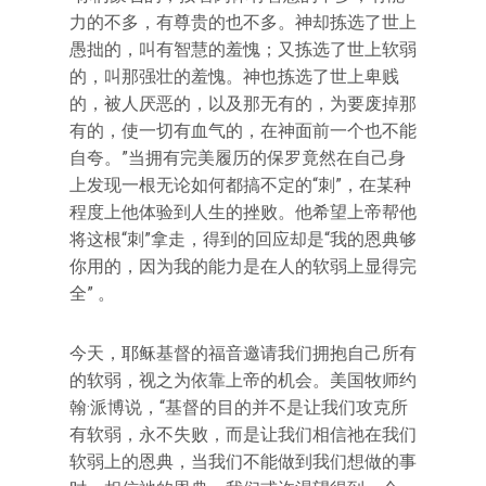
力的不多，有尊贵的也不多。神却拣选了世上
愚拙的，叫有智慧的羞愧；又拣选了世上软弱
的，叫那强壮的羞愧。神也拣选了世上卑贱
的，被人厌恶的，以及那无有的，为要废掉那
有的，使一切有血气的，在神面前一个也不能
自夸。”当拥有完美履历的保罗竟然在自己身
上发现一根无论如何都搞不定的“刺”，在某种
程度上他体验到人生的挫败。他希望上帝帮他
将这根“刺”拿走，得到的回应却是“我的恩典够
你用的，因为我的能力是在人的软弱上显得完
全” 。
今天，耶稣基督的福音邀请我们拥抱自己所有
的软弱，视之为依靠上帝的机会。美国牧师约
翰·派博说，“基督的目的并不是让我们攻克所
有软弱，永不失败，而是让我们相信祂在我们
软弱上的恩典，当我们不能做到我们想做的事