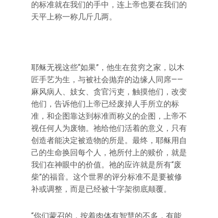
的标准就在我们的手中，连上帝也要在我们的
天平上称一称几斤几两。
耶稣无视这些“如果”，他生在贫穷之家，以木
匠手艺为生，与被社会抛弃的边缘人同席——
麻风病人、妓女、贪官污吏，触摸他们，改变
他们，告诉他们上帝已经废掉人手所立的标
准，和企图靠达到标准而称义的企图，上帝不
视任何人为废物。祂给他们活着的意义，只有
创造者能决定被造物的所是。最终，耶稣用自
己的生命换回每个人，祂所付上的赎价，就是
我们在神眼中的价值。祂的应许就是所有“废
柴”的福音。这个世界的评分标准不是要被修
补或调整，而是已经被十字架彻底颠覆。
“你们蒙召的，按着肉体有智慧的不多，有能