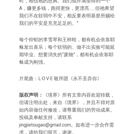
时，相信祂的恩典。我们或许渴望得到一个
A，赚更多钱，跑得更快，更漂亮……但祂希望
我们不在软弱中不安，相反要表明基督所赐给
我们的平安是充充足足的。”
每个抑郁的李雪琴和王梓晗，都有机会依靠耶
稣发出喜乐；每个软弱的、做不出实验可能延
期毕业、想要消失的“废物”，都有机会依靠耶
稣成为刚强。
片尾曲：L·O·V·E 敬拜团《永不丢弃你》
版权声明：
《境界》所有文章内容欢迎转载，
但请注明出处，来自《境界》，并且不得对原
始内容做任何修改，请尊重我们的劳动成果。
投稿及奉献支持，请联系
jingjietougao@gmail.com。如有进一步合作需
求，请给我们留言，谢谢。