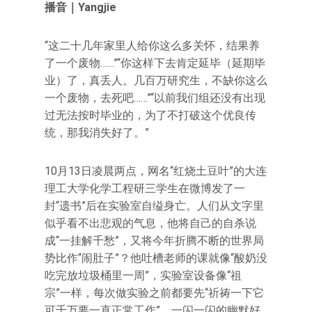
播音｜Yangjie
“这二十几年家里人给你这么多关怀，结果养
了一个废物……”“你这样下去肯定延毕（延期毕
业）了，真丢人。几百万研究生，不缺你这么
一个废物，去死吧……”“以前我们组还没有出现
过无法按时毕业的，为了不打破这个优良传
统，那我消失好了。”
10月13日凌晨两点，网名“红烧土豆叶”的大连
理工大学化学工程研三学生在微博发了一
封“遗书”后在实验室自缢身亡。人们从文字里
似乎看不出悲观的气息，他将自己的自杀说
成“一挂解千愁”，又将今年折腾不断的世界局
势比作“闹肚子”？他吐槽老师的课就像“酸奶没
吃完放垃圾桶里一周”，实验室设备像“祖
宗”一样，每次做实验之前都要先“祈祷一下它
可千万要一直正常工作”。一闪一闪的幽默好