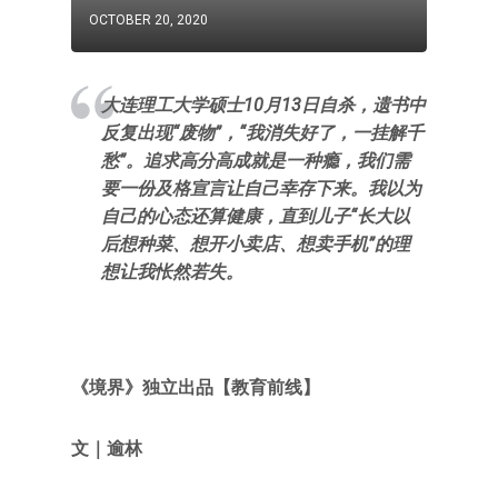
OCTOBER 20, 2020
大连理工大学硕士10月13日自杀，遗书中
反复出现“废物”，“我消失好了，一挂解千
愁”。追求高分高成就是一种瘾，我们需
要一份及格宣言让自己幸存下来。我以为
自己的心态还算健康，直到儿子“长大以
后想种菜、想开小卖店、想卖手机”的理
想让我怅然若失。
《境界》独立出品【教育前线】
文
｜
逾林