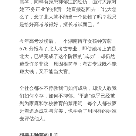
雪琴，同样有身患抑郁症的经历，面对大家对
她“不务正业”的指责，她直接怼回去：“北大怎
么了，念了北大就不能当一个废物了吗？我只
是恰好高考考得好，擅长考试而已。”
今年高考发榜后，一个湖南留守女孩钟芳蓉
676 分报考了北大考古专业，即使她考上的是
北大，已经完成了这个阶段的“成功”，却仍然
遭受许多非议，原因很简单：考古专业既不能
赚大钱，又不能当大官。
全社会都在不停教我们如何成功，却没人教我
们如何幸存，如何不抑郁。“平庸”似乎已经被
列为家庭和学校教育的禁用词，每个人都被驱
赶着追逐成功与完美，也学会了用同样的标准
去评估他人。
想要去种菜的儿子