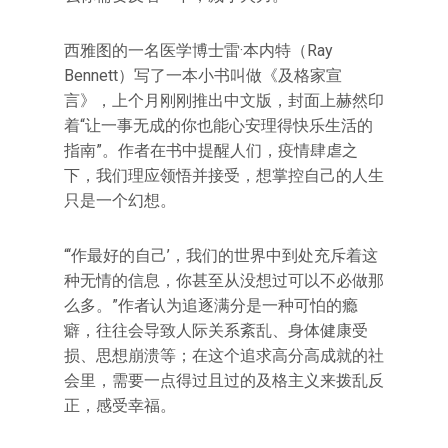
西雅图的一名医学博士雷·本内特（Ray
Bennett）写了一本小书叫做《及格家宣
言》，上个月刚刚推出中文版，封面上赫然印
着“让一事无成的你也能心安理得快乐生活的
指南”。作者在书中提醒人们，疫情肆虐之
下，我们理应领悟并接受，想掌控自己的人生
只是一个幻想。
“‘作最好的自己’，我们的世界中到处充斥着这
种无情的信息，你甚至从没想过可以不必做那
么多。”作者认为追逐满分是一种可怕的瘾
癖，往往会导致人际关系紊乱、身体健康受
损、思想崩溃等；在这个追求高分高成就的社
会里，需要一点得过且过的及格主义来拨乱反
正，感受幸福。