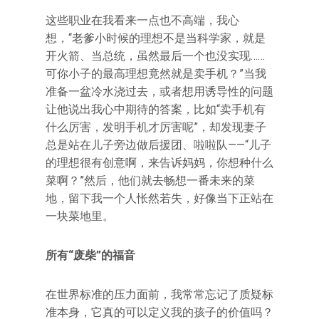
这些职业在我看来一点也不高端，我心
想，“老爹小时候的理想不是当科学家，就是
开火箭、当总统，虽然最后一个也没实现……
可你小子的最高理想竟然就是卖手机？”当我
准备一盆冷水浇过去，或者想用诱导性的问题
让他说出我心中期待的答案，比如“卖手机有
什么厉害，发明手机才厉害呢”，却发现妻子
总是站在儿子旁边做后援团、啦啦队——“儿子
的理想很有创意啊，来告诉妈妈，你想种什么
菜啊？”然后，他们就去畅想一番未来的菜
地，留下我一个人怅然若失，好像当下正站在
一块菜地里。
所有“废柴”的福音
在世界标准的压力面前，我常常忘记了质疑标
准本身，它真的可以定义我的孩子的价值吗？