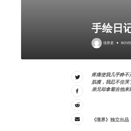
手绘日记
境界君
NOVE
疼痛使我几乎睁不
肌瘦，我忍不住哭
弟兄却拿着吉他来
《境界》独立出品