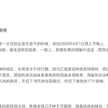
芬芳
第一次住院会是生孩子的时候。谁知2020年4月1日愚人节晚上
度的高烧，被送进医院急救。一路上，剧痛折磨的我惨叫连连，陪我
神经错乱，全身发冷不停打颤。因为正值新冠肺炎疫情期间，医
不愿意。团契的弟兄姐妹推着病床陪我做各项检查。我被初步诊
人间的病房，开启了18天的住院模式，经历了难熬的17个夜晚。
夜的医院很冷清。疼痛使我几乎睁不开眼睛，随着病床的移动，