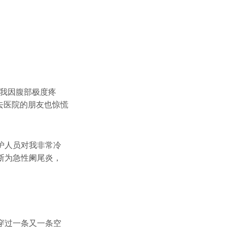
，我因腹部极度疼
去医院的朋友也惊慌
护人员对我非常冷
断为急性阑尾炎，
穿过一条又一条空