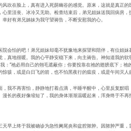
的风吹在脸上，真有进入死荫幽谷的感觉。原来，这就是真正的
，心里沮丧、冰冷又无助。检查结束后，弟兄姐妹送我回病房，
。幸好有弟兄姊妹为我守望祷告，不断安慰我的心。
医院会怕的吧！弟兄姐妹却毫不犹豫地来探望和陪伴，有位姐妹
觉，真地很暖。我的心平静安稳下来，向主祷告。神知道我的软弱
安慰我：“祂必用自己的翎毛遮蔽你；你要投靠在祂的翅膀底下；祂
的惊骇，或是白日飞的箭，也不怕黑夜行的瘟疫，或是午间灭人的
面，我不再害怕，静静地打着点滴，半睡半醒中，心里反复默唱
。漫长的夜好像缩短了，我的身体渐渐温暖起来，浑身终于不再
三天早上终于我被确诊为急性阑尾炎和盆腔脓肿。因脓肿严重，