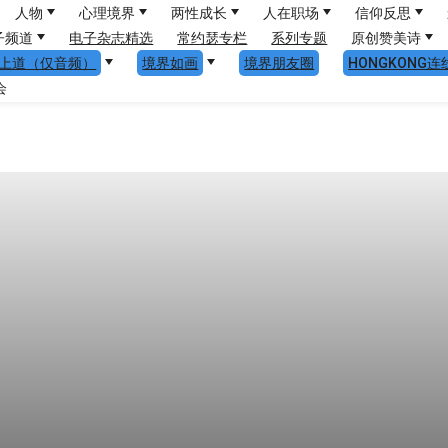
人物
心理境界
两性成长
人在职场
信仰反思
子频道
电子杂志精选
常约瑟专栏
系列专题
原创赞美诗
上道（仅音频）
境界如画
境界朋友圈
HONGKONG连
会