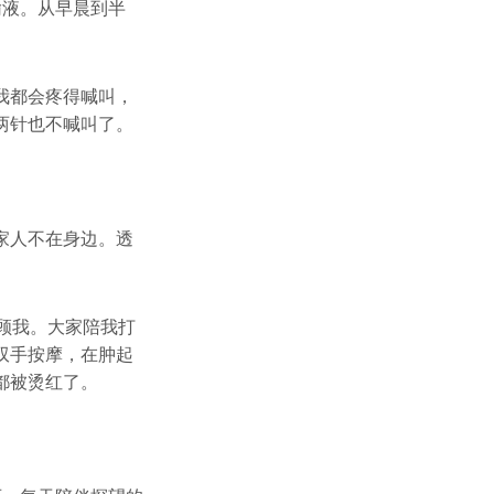
输液。从早晨到半
我都会疼得喊叫，
两针也不喊叫了。
家人不在身边。透
顾我。大家陪我打
双手按摩，在肿起
都被烫红了。