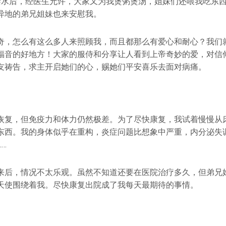
禁水后，经医生允许，大家又为我煲粥煲汤，姐妹们还喂我吃东
异地的弟兄姐妹也来安慰我。
奇，怎么有这么多人来照顾我，而且都那么有爱心和耐心？我们
福音的好地方！大家的服侍和分享让人看到上帝奇妙的爱，对信
友祷告，求主开启她们的心，赐她们平安喜乐去面对病痛。
恢复，但免疫力和体力仍然极差。为了尽快康复，我试着慢慢从
东西。我的身体似乎在重构，炎症问题比想象中严重，内分泌失
…
来后，情况不太乐观。虽然不知道还要在医院治疗多久，但弟兄
天使围绕着我。尽快康复出院成了我每天最期待的事情。