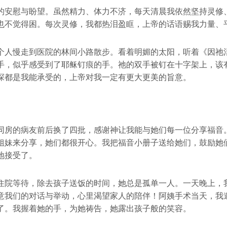
的安慰与盼望。虽然精力、体力不济，每天清晨我依然坚持灵修
也不觉得困。每次灵修，我都热泪盈眶，上帝的话语赐我力量、
个人慢走到医院的林间小路散步。看着明媚的太阳，听着《因祂
手，似乎感受到了耶稣钉痕的手。祂的双手被钉在十字架上，该
探都是我能承受的，上帝对我一定有更大更美的旨意。
同房的病友前后换了四批，感谢神让我能与她们每一位分享福音
姐妹来分享，她们都很开心。我把福音小册子送给她们，鼓励她
地接受了。
住院等待，除去孩子送饭的时间，她总是孤单一人。一天晚上，
意我们的对话与举动，心里渴望家人的陪伴！阿姨手术当天，我
了。我握着她的手，为她祷告，她露出孩子般的笑容。