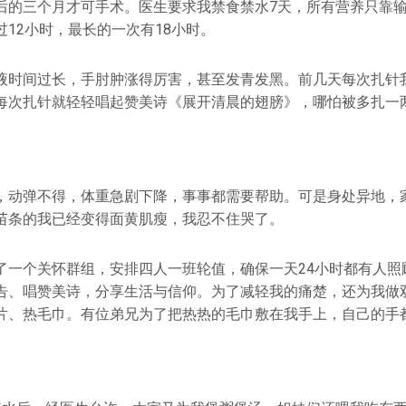
后的三个月才可手术。医生要求我禁食禁水7天，所有营养只靠
12小时，最长的一次有18小时。
液时间过长，手肘肿涨得厉害，甚至发青发黑。前几天每次扎针
每次扎针就轻轻唱起赞美诗《展开清晨的翅膀》，哪怕被多扎一
，动弹不得，体重急剧下降，事事都需要帮助。可是身处异地，
苗条的我已经变得面黄肌瘦，我忍不住哭了。
了一个关怀群组，安排四人一班轮值，确保一天24小时都有人照
告、唱赞美诗，分享生活与信仰。为了减轻我的痛楚，还为我做
片、热毛巾。有位弟兄为了把热热的毛巾敷在我手上，自己的手