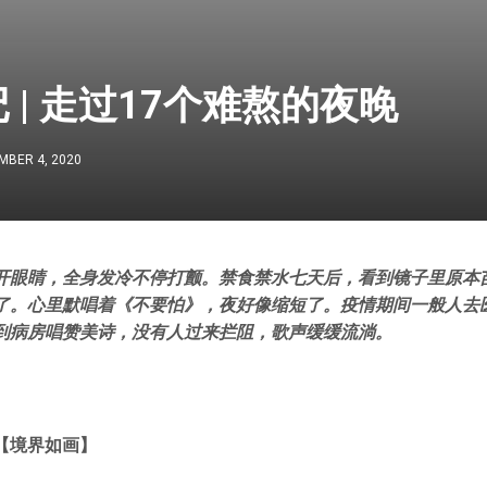
 | 走过17个难熬的夜晚
MBER 4, 2020
开眼睛，全身发冷不停打颤。禁食禁水七天后，看到镜子里原本
了。心里默唱着《不要怕》，夜好像缩短了。疫情期间一般人去
到病房唱赞美诗，没有人过来拦阻，歌声缓缓流淌。
【境界如画】