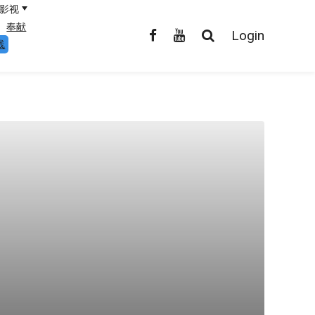
影视
奉献
Login
线