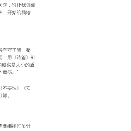
医院，谁让我偏偏
护士开始给我输
甚至守了我一整
，用《诗篇》91
的诚实是大小的盾
毒病。”
《不要怕》《安
打颤。
需要继续打吊针，