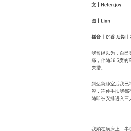
文
丨Helen.joy
图
丨Linn
播音丨沉香 后期丨
我曾经以为，自己
痛，伴随38.5
失措。
到达急诊室后我已
漠，连伸手扶我都
随即被安排进入三
我躺在病床上，半