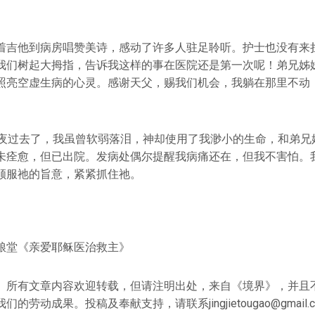
着吉他到病房唱赞美诗，感动了许多人驻足聆听。护士也没有来
我们树起大拇指，告诉我这样的事在医院还是第一次呢！弟兄姊
照亮空虚生病的心灵。感谢天父，赐我们机会，我躺在那里不动
日夜过去了，我虽曾软弱落泪，神却使用了我渺小的生命，和弟兄
未痊愈，但已出院。发病处偶尔提醒我病痛还在，但我不害怕。
顺服祂的旨意，紧紧抓住祂。
粮堂《亲爱耶稣医治救主》
》所有文章内容欢迎转载，但请注明出处，来自《境界》，并且
的劳动成果。投稿及奉献支持，请联系jingjietougao@gmail