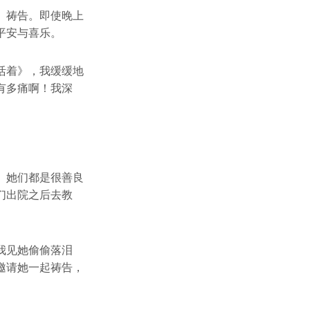
、祷告。即使晚上
平安与喜乐。
活着》，我缓缓地
有多痛啊！我深
。她们都是很善良
们出院之后去教
我见她偷偷落泪
邀请她一起祷告，