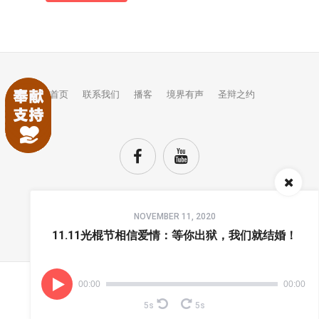
首页
联系我们
播客
境界有声
圣辩之约
Audio
NOVEMBER 11, 2020
Player
TOP
11.11光棍节相信爱情：等你出狱，我们就结婚！
00:00
00:00
(C) COPYRIGHTS JINGJIE.
5s
5s