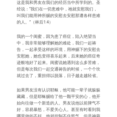
这是我和男友在我们的经历当中所学到的。圣
经说：“我们在一切患难中，祂就安慰我们，
叫我们能用神所赐的安慰去安慰那遭各样患难
的人。”（林后1:4）
我的一个闺蜜，因为患了癌症，陷入绝望当
中，我非常能够理解她的难处，我们一起祷
告，一起承受这样的环境，用神赐下的安慰去
安慰她，她也变得喜乐起来，后来她的癌症奇
迹般地好了起来。闺蜜说她遇到这么多苦难，
但是每次我们一起交通祷告的时候，一个个坎
就过去了，重担得以脱落，日子越走越轻省。
如果男友没有认识耶稣，他可能一辈子就躲躲
藏藏，但是耶稣赐给了他一颗平安的心，他开
始向往做一个新造的人。男友说他以前脾气不
好，容易暴怒，不爱关心人。甚至有时看到我
哪里做的不好，他就控制不住怒气。但是神藉