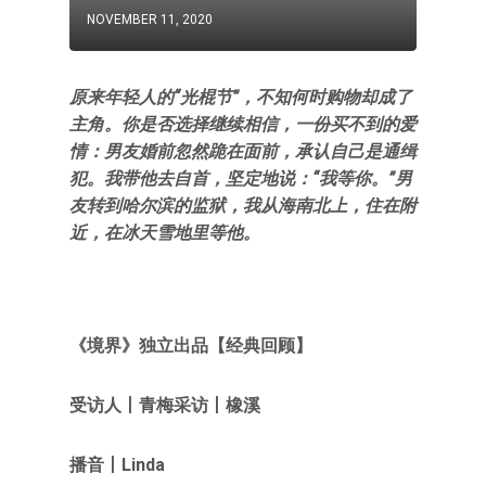
NOVEMBER 11, 2020
原来年轻人的“光棍节”，不知何时购物却成了
主角。你是否选择继续相信，一份买不到的爱
情：男友婚前忽然跪在面前，承认自己是通缉
犯。我带他去自首，坚定地说：“我等你。”男
友转到哈尔滨的监狱，我从海南北上，住在附
近，在冰天雪地里等他。
《境界》独立出品【经典回顾】
受访人
丨青梅
采访
丨橡溪
播音丨Linda